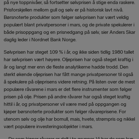
på nye toppnivåer, så fortsetter sølvprisen å stige enda raskere.
Prisforskjellen mellom gull og sølv er på historisk lavt nivå.
Børsnoterte produkter som følger sølvprisen har vært veldig
populært blant privatpersoner i mars, og de private spekulerer i
både prisoppgang og en prisnedgang på sølv, sier Anders Skar
daglig leder i Nordnet Bank Norge.
Sølvprisen har steget 109 % i år, og ikke siden tidlig 1980 tallet
har sølvprisen vært høyere. Oljeprisen har også steget kraftig i
år og langt mer enn de fleste analytikerne hadde trodd. Den
sterkt økende oljeprisen har fått mange privatpersoner til også
å spekulere på oljeprisens videre retning. På listen over de mest
populære råvarene i mars er det flere instrumenter som følger
prisen på olje. Prisen på andre råvarer har også steget kraftig
hittil i år, og privatpersoner vil være med på oppgangen og
kjøper børsnoterte produkter som følger råvareprisene. For
utenom sølv og olje har bomull, mais, hvete, strømpris og nikkel
vært populære investeringsobjekter i mars.
– De som kjøper råvarer er delt i to grupper. Vi har de som kun