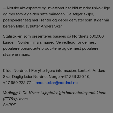
– Norske aksjesparere og investorer har blitt mindre risikovillige
og mer forsiktige den siste måneden. De selger aksjer,
posisjonerer seg mer i renter og kjøper derivater som stiger når
børsen faller, avslutter Anders Skar.
Statistikken som presenteres baseres på Nordnets 300.000
kunder i Norden i mars måned. Se vedlegg for de mest
populære børsnoterte produktene og de mest populære
råvarene i mars.
Kilde: Nordnet | For ytterligere informasjon, kontakt: Anders
Skar, Daglig leder Nordnet Norge, +47 233 330 16,
+47 959 222 77 –
anders.skar@nordnet.no
Vedlegg 1
: De 10 mest kjøpte/solgte børsnoterte produktene
(ETP’er) i mars
Se PDF