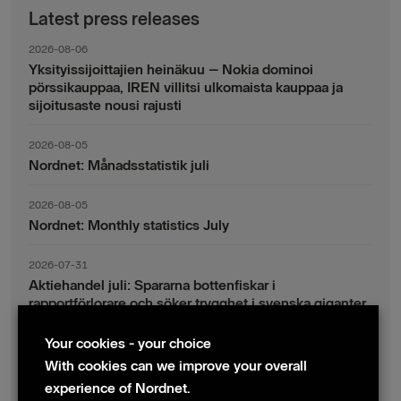
Latest press releases
2026-08-06
Yksityissijoittajien heinäkuu – Nokia dominoi
pörssikauppaa, IREN villitsi ulkomaista kauppaa ja
sijoitusaste nousi rajusti
2026-08-05
Nordnet: Månadsstatistik juli
2026-08-05
Nordnet: Monthly statistics July
2026-07-31
Aktiehandel juli: Spararna bottenfiskar i
rapportförlorare och söker trygghet i svenska giganter
Your cookies - your choice
2026-07-30
Fondsparande juli: Vinsthemtagningar i teknik – men
With cookies can we improve your overall
indexsparandet ligger fast
experience of Nordnet.