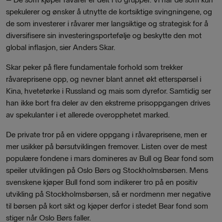
spekulerer og ønsker å utnytte de kortsiktige svingningene, og
de som investerer i råvarer mer langsiktige og strategisk for å
diversifisere sin investeringsportefølje og beskytte den mot
global inflasjon, sier Anders Skar.
Skar peker på flere fundamentale forhold som trekker
råvareprisene opp, og nevner blant annet økt etterspørsel i
Kina, hvetetørke i Russland og mais som dyrefor. Samtidig ser
han ikke bort fra deler av den ekstreme prisoppgangen drives
av spekulanter i et allerede overopphetet marked.
De private tror på en videre oppgang i råvareprisene, men er
mer usikker på børsutviklingen fremover. Listen over de mest
populære fondene i mars domineres av Bull og Bear fond som
speiler utviklingen på Oslo Børs og Stockholmsbørsen. Mens
svenskene kjøper Bull fond som indikerer tro på en positiv
utvikling på Stockholmsbørsen, så er nordmenn mer negative
til børsen på kort sikt og kjøper derfor i stedet Bear fond som
stiger når Oslo Børs faller.