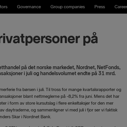
tors
Governance
Group companies
Press
Caree
rivatpersoner på
etthandel på det norske markedet, Nordnet, NetFonds,
aksjoner i juli og handelsvolumet endte på 31 mrd.
rferie fra børsen i juli. Til tross for mange kvartalsrapporter og
ransaksjoner blant nettmeglerne på -8,2% fra juni. Mens det har
er i form av store kursutslag i flere enkeltaksjer for den mer
 av daytraderne, og sammenligner vi med juli i fjor ser vi faktisk
 Anders Skar i Nordnet Bank.