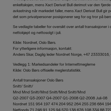
enkeltaksjen, mens Xact Derivat Bull derimot var den fjerde 
avkastning når markedet faller, mens Xact Derivat Bull gir 
det som privatpersoner posisjonerer seg for og tror på bør
Se vedlagte tabeller for oversikt over antall transaksjoner
nettokjøpt og nettosolgt i juli.
Kilde: Nordnet, Oslo Børs.
For ytterligere informasjon, kontakt:
Anders Skar, Daglig leder Nordnet Norge, +47 23333016
Vedlegg 1: Markedsandeler for Internettmeglerne
Kilde: Oslo Børs offisielle meglerstatistikk.
Antall transaksjoner Oslo Børs
Snitt/ Snitt/
Mnd Mnd Snitt/Mnd Snitt/Mnd Snitt/Mnd
Q2-2007 Q3-2007 Q4-2007 Q1-2008 Q2-2008 Juli-08
Nordnet 151 954 197 474 204 952 264 255 236 684 19
Netfonds 71 246 91 125 94 570 136 676 108 334 88 72