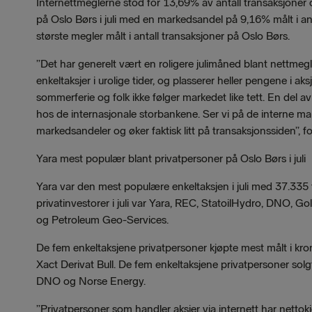
Internettmeglerne stod for 13,69% av antall transaksjoner 
på Oslo Børs i juli med en markedsandel på 9,16% målt i ant
største megler målt i antall transaksjoner på Oslo Børs.
”Det har generelt vært en roligere julimåned blant nettme
enkeltaksjer i urolige tider, og plasserer heller pengene i ak
sommerferie og folk ikke følger markedet like tett. En del a
hos de internasjonale storbankene. Ser vi på de interne m
markedsandeler og øker faktisk litt på transaksjonssiden”, fo
Yara mest populær blant privatpersoner på Oslo Børs i juli
Yara var den mest populære enkeltaksjen i juli med 37.335 
privatinvestorer i juli var Yara, REC, StatoilHydro, DNO, 
og Petroleum Geo-Services.
De fem enkeltaksjene privatpersoner kjøpte mest målt i kron
Xact Derivat Bull. De fem enkeltaksjene privatpersoner solgt
DNO og Norse Energy.
”Privatpersoner som handler aksjer via internett har nettokjø