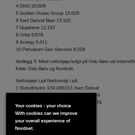
4 DNO 20.606
5 Golden Ocean Group 15.929
6 Xact Derivat Bear 13.102
7 Questerre 12.157
8 Orkla 9.678
9 Acergy 9.411
10 Petroleum Geo-Services 8.328
Vedlegg 3: Mest nettokjøp/solgt på Oslo Børs via internet
Kilde: Oslo Børs og Nordnet.
Nettokjøpt i juli Nettosolgt i juli
1 StatoilHydro 134.186.011 Xact Derivat
2 Yara 131.209.327 1 Bear -104.702.744
3 Telenor 85.333.345 2 DNO -90.262.179
Your cookies - your choice
Xact Derivat 3 Awilco -88.670.073
With cookies can we improve
4 Bull 31.909.710 4 REC -87.030.623
your overall experience of
5 Acergy 31.602.731 Norse Energy
Nordnet.
5 Corp. -23.162.843