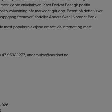
mest kjøpte enkeltaksjen. Xact Derivat Bear gir positiv
positiv avkastning når markedet går opp. Basert på dette virker
soppgang fremover”, forteller Anders Skar i Nordnet Bank.
 i de mest populære aksjene omsatt via internett og mest
, +47 95922277, anders.skar@nordnet.no
4 926
3