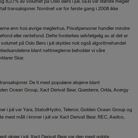
og 8,27% av volumet på Oslo Børs i juli. SEB var største megler
all transaksjoner. Nordnet var for første gang i 2008 ikke
glerne enn hos øvrige meglerhus. Privatpersoner handler mindre
sjefond eller rentefond. Dette forsterkes selvfølgelig av at det er
v volumet på Oslo Børs i juli skyldes nok også algoritmehandel
arkedsandelene blant nettmeglerne beholder vi våre
rklarer Skar.
transaksjoner. De ti mest populære aksjene blant
Golden Ocean Group, Xact Derivat Bear, Questerre, Orkla, Acergy
er i juli var Yara, StatoilHydro, Telenor, Golden Ocean Group og
e mest målt i kroner i juli var Xact Derivat Bear, REC, Awilco,
pt aksjer i juli. Xact Derivat Bear var den mest solgte