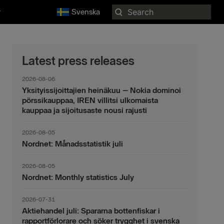
Search
r
Svenska
for:
Latest press releases
2026-08-06
Yksityissijoittajien heinäkuu – Nokia dominoi
pörssikauppaa, IREN villitsi ulkomaista
kauppaa ja sijoitusaste nousi rajusti
2026-08-05
Nordnet: Månadsstatistik juli
2026-08-05
Nordnet: Monthly statistics July
2026-07-31
Aktiehandel juli: Spararna bottenfiskar i
rapportförlorare och söker trygghet i svenska