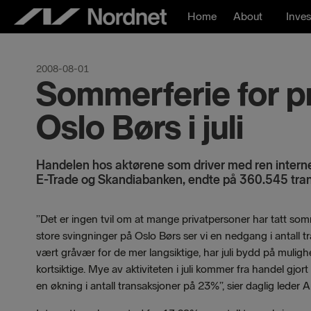
Skip
Home
About
Inves
to
content
2008-08-01
Sommerferie for p
Oslo Børs i juli
Handelen hos aktørene som driver med ren intern
E-Trade og Skandiabanken, endte på 360.545 trans
”Det er ingen tvil om at mange privatpersoner har tatt somme
store svingninger på Oslo Børs ser vi en nedgang i antall t
vært gråvær for de mer langsiktige, har juli bydd på mulighet
kortsiktige. Mye av aktiviteten i juli kommer fra handel gjort
en økning i antall transaksjoner på 23%”, sier daglig leder