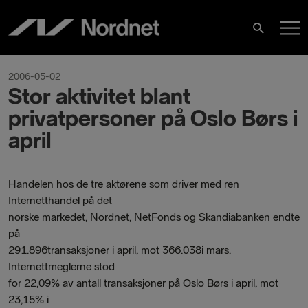
Skip
M
to
Search
content
M
2006-05-02
Stor aktivitet blant
privatpersoner på Oslo Børs i
april
Handelen hos de tre aktørene som driver med ren
Internetthandel på det
norske markedet, Nordnet, NetFonds og Skandiabanken endte
på
291.896transaksjoner i april, mot 366.038i mars.
Internettmeglerne stod
for 22,09% av antall transaksjoner på Oslo Børs i april, mot
23,15% i