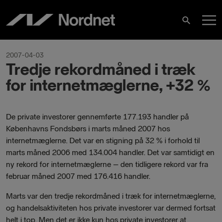
Skip
M
to
Search
content
M
2007-04-03
Tredje rekordmåned i træk
for internetmæglerne, +32 %
De private investorer gennemførte 177.193 handler på
Københavns Fondsbørs i marts måned 2007 hos
internetmæglerne. Det var en stigning på 32 % i forhold til
marts måned 2006 med 134.004 handler. Det var samtidigt en
ny rekord for internetmæglerne – den tidligere rekord var fra
februar måned 2007 med 176.416 handler.
Marts var den tredje rekordmåned i træk for internetmæglerne,
og handelsaktiviteten hos private investorer var dermed fortsat
helt i top. Men det er ikke kun hos private investorer at