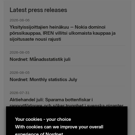
Latest press releases
2026-08-06
Yksityissijoittajien heinäkuu – Nokia dominoi
pörssikauppaa, IREN villitsi ulkomaista kauppaa ja
sijoitusaste nousi rajusti
2026-08-05
Nordnet: Månadsstatistik juli
2026-08-05
Nordnet: Monthly statistics July
2026-07-31
Aktiehandel juli: Spararna bottenfiskar i
rapportförlorare och söker trygghet i svenska giganter
Your cookies - your choice
2026-07-30
Fondsparande juli: Vinsthemtagningar i teknik – men
With cookies can we improve your overall
indexsparandet ligger fast
experience of Nordnet.