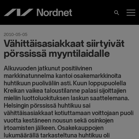
Skip
M
to
Search
content
M
2010-05-05
Vähittäisasiakkaat siirtyivät
pörssissä myyntilaidalle
Alkuvuoden jatkunut positiivinen
markkinatunnelma kantoi osakemarkkinoita
huhtikuun puoliväliin asti. Kuun loppupuolella
Kreikan vaikea taloustilanne palasi sijoittajien
mieliin luottoluokituksen laskun saattelemana.
Helsingin pörssissä huhtikuu sai
vähittäisasiakkaat kotiuttamaan voittojaan puoli
vuotta kestäneen nousun sekä osinkojen
irtoamisten jälkeen. Osakekauppojen
lukumäärällä tarkasteltuna huhtikuu oli