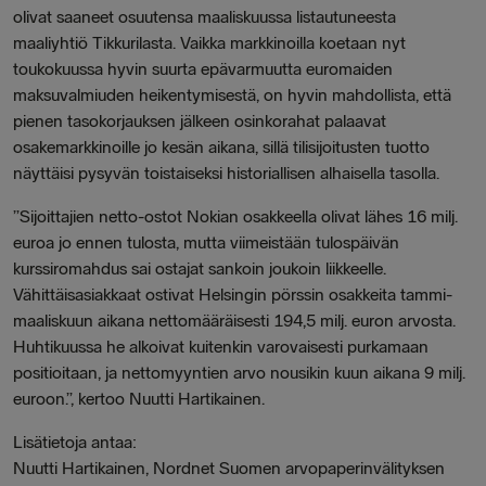
olivat saaneet osuutensa maaliskuussa listautuneesta
maaliyhtiö Tikkurilasta. Vaikka markkinoilla koetaan nyt
toukokuussa hyvin suurta epävarmuutta euromaiden
maksuvalmiuden heikentymisestä, on hyvin mahdollista, että
pienen tasokorjauksen jälkeen osinkorahat palaavat
osakemarkkinoille jo kesän aikana, sillä tilisijoitusten tuotto
näyttäisi pysyvän toistaiseksi historiallisen alhaisella tasolla.
”Sijoittajien netto-ostot Nokian osakkeella olivat lähes 16 milj.
euroa jo ennen tulosta, mutta viimeistään tulospäivän
kurssiromahdus sai ostajat sankoin joukoin liikkeelle.
Vähittäisasiakkaat ostivat Helsingin pörssin osakkeita tammi-
maaliskuun aikana nettomääräisesti 194,5 milj. euron arvosta.
Huhtikuussa he alkoivat kuitenkin varovaisesti purkamaan
positioitaan, ja nettomyyntien arvo nousikin kuun aikana 9 milj.
euroon.”, kertoo Nuutti Hartikainen.
Lisätietoja antaa:
Nuutti Hartikainen, Nordnet Suomen arvopaperinvälityksen