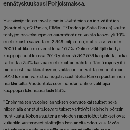
ennätyskuukausi Pohjoismaissa.
Yksityissijoittajien tavallisimmin käyttämien online-välittäjien
(Nordnetin, eQ Pankin, FIMin, E*Traden ja Sofia Pankin) kautta
tehtyjen osakekauppojen euromääräinen vaihto kasvoi yli 10%
edelliskuusta saavuttaen 2 849 milj. euroa, mutta laski vuoden
2009 huhtikuuhun verrattuna 16,7%. Online-välittäjille kertyi
kauppoja huhtikuussa 2010 yhteensä 342 578 kappaletta, mikä
tarkoittaa 3,4% kasvua edelliskuuhun nähden. Tämä myös ylitti
hienoisesti markkinakasvun, vaikka online-välittäjien huhtikuun
2010 lukuihin vaikuttaa negatiivisesti Sofia Pankin poistuminen
markkinoilta. Vuodentakaiseen nähden online-välittäjien
kauppojen lukumäärä laski 8,3%.
”Ensimmäisen vuosineljänneksen osavuosikatsaukset sekä
niiden alla annetut tulosvaroitukset värittivät Helsingin pörssin
huhtikuuta. Kokonaisuutena arvioiden raportoidut tulokset ovat
kuitenkin vastanneet sijoittajien kasvaneita odotuksia. Myös
yritysjohdon arvioimien näkymien perusteella talous on