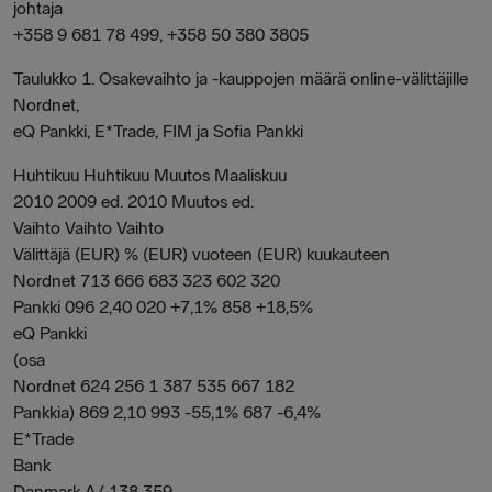
johtaja
+358 9 681 78 499, +358 50 380 3805
Taulukko 1. Osakevaihto ja -kauppojen määrä online-välittäjille
Nordnet,
eQ Pankki, E*Trade, FIM ja Sofia Pankki
Huhtikuu Huhtikuu Muutos Maaliskuu
2010 2009 ed. 2010 Muutos ed.
Vaihto Vaihto Vaihto
Välittäjä (EUR) % (EUR) vuoteen (EUR) kuukauteen
Nordnet 713 666 683 323 602 320
Pankki 096 2,40 020 +7,1% 858 +18,5%
eQ Pankki
(osa
Nordnet 624 256 1 387 535 667 182
Pankkia) 869 2,10 993 -55,1% 687 -6,4%
E*Trade
Bank
Danmark A/ 138 359