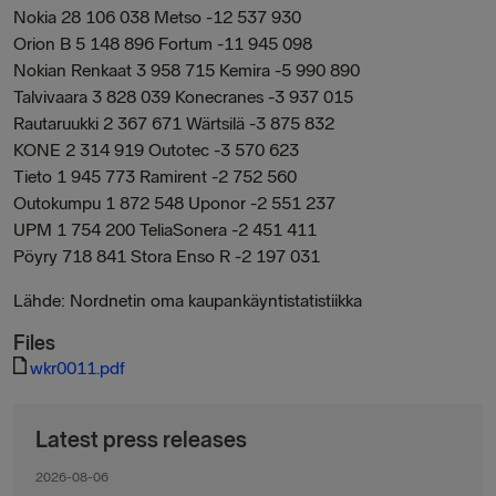
Nokia 28 106 038 Metso -12 537 930
Orion B 5 148 896 Fortum -11 945 098
Nokian Renkaat 3 958 715 Kemira -5 990 890
Talvivaara 3 828 039 Konecranes -3 937 015
Rautaruukki 2 367 671 Wärtsilä -3 875 832
KONE 2 314 919 Outotec -3 570 623
Tieto 1 945 773 Ramirent -2 752 560
Outokumpu 1 872 548 Uponor -2 551 237
UPM 1 754 200 TeliaSonera -2 451 411
Pöyry 718 841 Stora Enso R -2 197 031
Lähde: Nordnetin oma kaupankäyntistatistiikka
Files
wkr0011.pdf
Latest press releases
2026-08-06