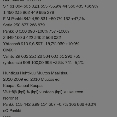
S * 61 004 603 0,21 655 -55,9% 44 560 485 +36,9%
1 450 233 962 449 985 279
FIM Pankki 342 4,89 831 +50,7% 152 +47,2%
Sofia 250 677 268 679
Pankki 0 0,00 898 -100% 757 -100%
2 849 160 3 422 346 2 568 022
Yhteensä 910 9,6 397 -16,7% 939 +10,9%
OMXH
Vaihto 29 682 253 28 584 603 31 292 765
(yhteensä) 908 100,00 993 +3,8% 741 -5,1%
Huhtikuu Huhtikuu Muutos Maaliskuu
2010 2009 ed. 2010 Muutos ed.
Kaupat Kaupat Kaupat
Välittäjä (kpl) % (kpl) vuoteen (kpl) kuukauteen
Nordnet
Pankki 115 442 3,99 114 667 +0,7% 106 888 +8,0%
eQ Pankki
(osa