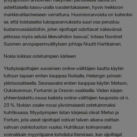
asteittaisella kasvu-uralla vuodentakaiseen, hyvin heikkoon
markkinatilanteeseen verrattuna. Huomionarvoista on kuitenkin
se, että toistaiseksi tulosparannuksista suuri osa perustuu
kustannussäästöihin, joten sijoittajat odottavat näkevänsä
jatkossa myös selvää liikevaihdon kasvua”, toteaa Nordnet
Suomen arvopaperinvälityksen johtaja Nuutti Hartikainen.
Nokia loikkasi ostetuimpien kärkeen
Yksityissijoittajien suosimien online-välittäjien kautta käytiin
tuttuun tapaan eniten kauppaa Nokialla, Helsingin pörssin
ykkösosakkeella. Seuraavaksi eniten kauppaa käytiin Metson,
Outokummun, Fortumin ja Orionin osakkeilla. Viiden kärjen
yhteenlaskettu osuus kaikista online-välittäjien kaupoista oli n.
23 %. Nokian osake nousi ylivoimaisesti ostetuimmaksi
huhtikuussa. Myydyimpien listan kärjessä olivat Metso ja
Fortum, jota useat sijoittajat ostivat talven aikana osittain
vahvan osinkotuoton vuoksi. Huhtikuun kolmanneksi
voimakkain myyntipaine kohdistui Kemiraan, kun sijoittajat