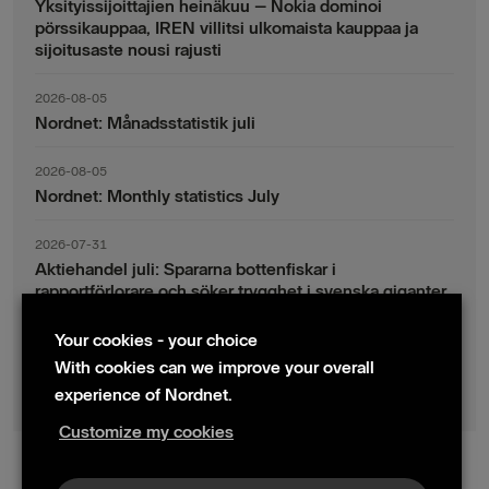
Yksityissijoittajien heinäkuu – Nokia dominoi
pörssikauppaa, IREN villitsi ulkomaista kauppaa ja
sijoitusaste nousi rajusti
2026-08-05
Nordnet: Månadsstatistik juli
2026-08-05
Nordnet: Monthly statistics July
2026-07-31
Aktiehandel juli: Spararna bottenfiskar i
rapportförlorare och söker trygghet i svenska giganter
Your cookies - your choice
2026-07-30
Fondsparande juli: Vinsthemtagningar i teknik – men
With cookies can we improve your overall
indexsparandet ligger fast
experience of Nordnet.
Customize my cookies
© 2024 Nordnet AB (publ)