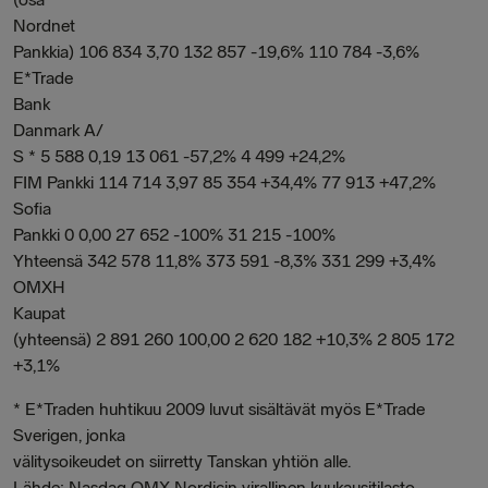
Nordnet
Pankkia) 106 834 3,70 132 857 -19,6% 110 784 -3,6%
E*Trade
Bank
Danmark A/
S * 5 588 0,19 13 061 -57,2% 4 499 +24,2%
FIM Pankki 114 714 3,97 85 354 +34,4% 77 913 +47,2%
Sofia
Pankki 0 0,00 27 652 -100% 31 215 -100%
Yhteensä 342 578 11,8% 373 591 -8,3% 331 299 +3,4%
OMXH
Kaupat
(yhteensä) 2 891 260 100,00 2 620 182 +10,3% 2 805 172
+3,1%
* E*Traden huhtikuu 2009 luvut sisältävät myös E*Trade
Sverigen, jonka
välitysoikeudet on siirretty Tanskan yhtiön alle.
Lähde: Nasdaq OMX Nordicin virallinen kuukausitilasto