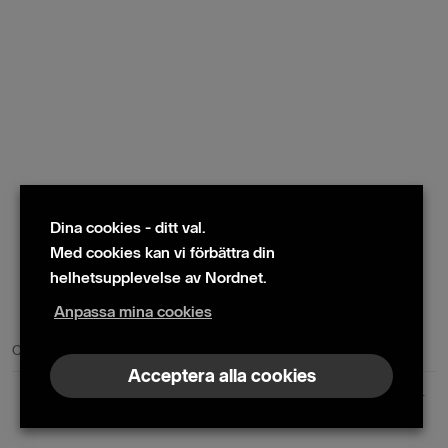
Dina cookies - ditt val.
Med cookies kan vi förbättra din
helhetsupplevelse av Nordnet.
Anpassa mina cookies
© 2024 Nordnet AB (publ)
Cookie policy
|
Kontakta oss
|
Presskontakter
Acceptera alla cookies
Nordnet AB (publ) | Box 300 99 | 104 25 Stockholm | Reg. nr. 559073-6681
+46 10 583 30 00 |
info@nordnet.se