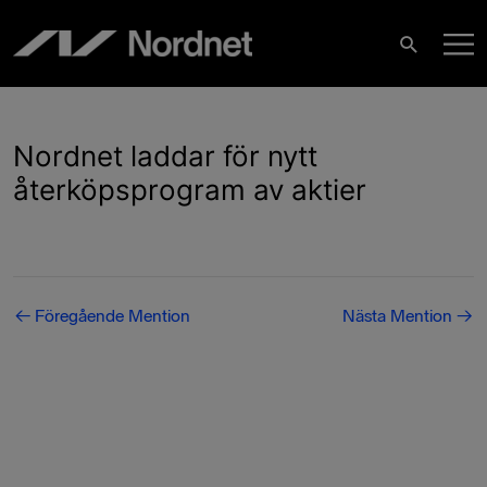
Hoppa
H
till
Sök
innehåll
Nordnet laddar för nytt
återköpsprogram av aktier
Inläggsnavigering
←
Föregående Mention
Nästa Mention
→