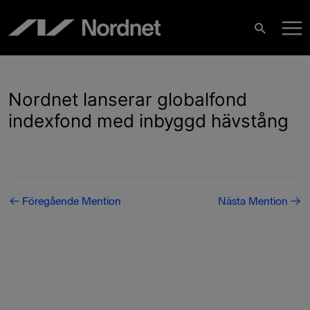
Hoppa
H
till
Sök
innehåll
Nordnet lanserar globalfond
indexfond med inbyggd hävstång
Inläggsnavigering
←
Föregående Mention
Nästa Mention
→