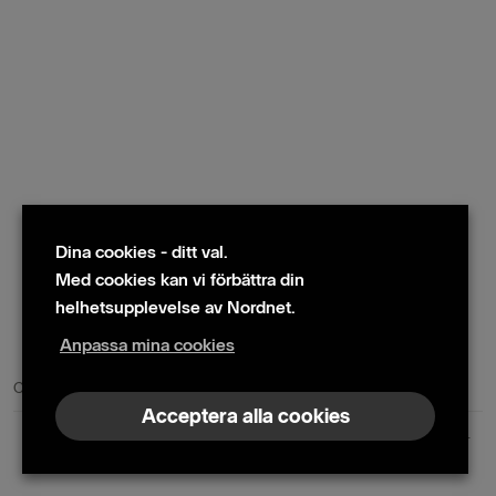
Dina cookies - ditt val.
Med cookies kan vi förbättra din
helhetsupplevelse av Nordnet.
Anpassa mina cookies
© 2024 Nordnet AB (publ)
Cookie policy
|
Kontakta oss
|
Presskontakter
Acceptera alla cookies
Nordnet AB (publ) | Box 300 99 | 104 25 Stockholm | Reg. nr. 559073-6681
+46 10 583 30 00 |
info@nordnet.se