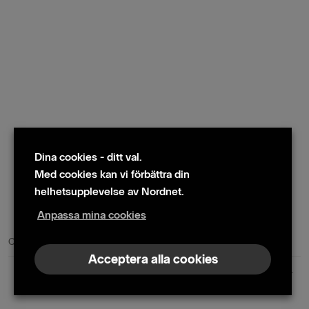
Dina cookies - ditt val.
Med cookies kan vi förbättra din
helhetsupplevelse av Nordnet.
Anpassa mina cookies
© 2024 Nordnet AB (publ)
Cookie policy
|
Kontakta oss
|
Presskontakter
Acceptera alla cookies
Nordnet AB (publ) | Box 300 99 | 104 25 Stockholm | Reg. nr. 559073-6681
+46 10 583 30 00 |
info@nordnet.se