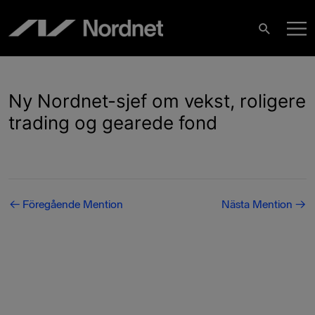
Hoppa
H
till
Sök
innehåll
Ny Nordnet-sjef om vekst, roligere
trading og gearede fond
Inläggsnavigering
←
Föregående Mention
Nästa Mention
→