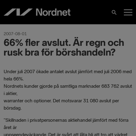
Hoppa
H
till
Sök
innehåll
2007-08-01
66% fler avslut. Är regn och
rusk bra för börshandeln?
Under juli 2007 ökade antalet avslut jämfört med juli 2006 med
hela 66%.
Nordnets kunder gjorde på samtliga marknader 683 762 avslut
i aktier,
warranter och optioner. Det motsvarar 31 080 avslut per
börsdag.
”Skillnaden i privatpersonernas aktiehandel jämfört med förra
året är
uppseendeväckande. Det är svårt att låta bli att tro att vädret