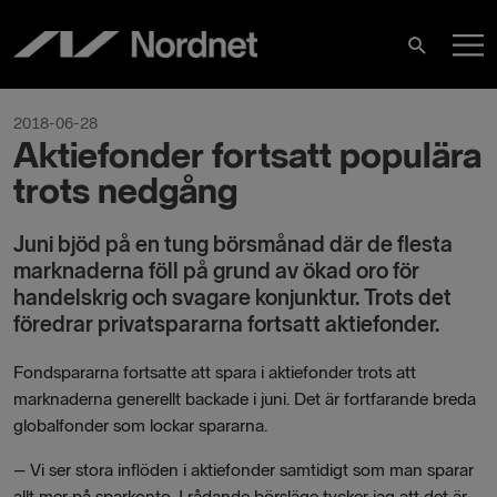
Hoppa
H
till
Sök
innehåll
2018-06-28
Aktiefonder fortsatt populära
trots nedgång
Juni bjöd på en tung börsmånad där de flesta
marknaderna föll på grund av ökad oro för
handelskrig och svagare konjunktur. Trots det
föredrar privatspararna fortsatt aktiefonder.
Fondspararna fortsatte att spara i aktiefonder trots att
marknaderna generellt backade i juni. Det är fortfarande breda
globalfonder som lockar spararna.
–
Vi ser stora inflöden i aktiefonder samtidigt som man sparar
allt mer på sparkonto. I rådande börsläge tycker jag att det är