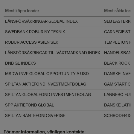
Mest köpta fonder
Mest sålda fond
LÄNSFÖRSÄKRINGAR GLOBAL INDEX
SEB EASTERN 
SWEDBANK ROBUR NY TEKNIK
CARNEGIE STR
ROBUR ACCESS ASIEN SEK
TEMPLETON K
LÄNSFÖRSÄKRINGAR TILLVÄXTMARKNAD INDEX
HANDELSBANK
DNB GL INDEKS
BLACK ROCK 
MSDW INVF GLOBAL OPPORTUNITY A USD
DANSKE INVES
SPILTAN AKTIEFOND INVESTMENTBOLAG
GAM START CR
SPILTAN GLOBALFOND INVESTMENTBOLAG
LANNEBO EUR
SPP AKTIEFOND GLOBAL
DANSKE LATIN
SPILTAN RÄNTEFOND SVERIGE
SCHRODER ISF
För mer information, vänligen kontakta: