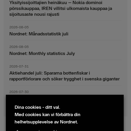
Yksityissijoittajien heinäkuu – Nokia dominoi
pörssikauppaa, IREN villitsi ulkomaista kauppaa ja
sijoitusaste nousi rajusti
2026-08-05
Nordnet: Månadsstatistik juli
2026-08-05
Nordnet: Monthly statistics July
2026-07-31
Aktiehandel juli: Spararna bottenfiskar i
rapportförlorare och söker trygghet i svenska giganter
2026-07-30
Fondsparande juli: Vinsthemtagningar i teknik – men
indexsparandet ligger fast
Dina cookies - ditt val.
Med cookies kan vi förbättra din
helhetsupplevelse av Nordnet.