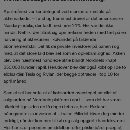
April måned var kendetegnet ved markante kursfald på
aktiemarkedet – først og fremmest drevet af det amerikanske
Nasdaq-indeks, der faldt med hele 14%. Her var det ikke
mindst Netflix, der tiltrak sig opmærksomheden med tæt på en
halvering af aktiekursen i kølvandet på faldende
abonnementstal. Det fik de private investorer på banen i og
med, at det store fald blev set som en opkøbsmulighed. Aktien
blev den næstmest handlede aktie blandt Nordnets knapt
350.000 kunder i april. Herudover blev der også købt op i de to
elbilsaktier, Tesla og Rivian, der begge optræder i top 10 for
april måned.
Samlet set har antallet af købsordrer oversteget antallet af
salgsordrer på Nordnets platform i april – som det har været
tilfældet lige siden de få dage i februar, hvor Rusland
påbegyndte sin invasion af Ukraine. Billedet bliver dog mindre
tydeligt, når det kommer til køb og salg opgjort i handelsværdi.
Her har især perioden umiddelbart efter påske båret præg af,