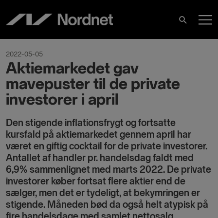
Hoppa
H
till
Sök
innehåll
2022-05-05
Aktiemarkedet gav
mavepuster til de private
investorer i april
Den stigende inflationsfrygt og fortsatte
kursfald på aktiemarkedet gennem april har
været en giftig cocktail for de private investorer.
Antallet af handler pr. handelsdag faldt med
6,9% sammenlignet med marts 2022.
De private
investorer køber fortsat flere aktier end de
sælger, men det er tydeligt, at bekymringen er
stigende. Måneden bød da også helt atypisk på
fire handelsdage med samlet nettosalg.