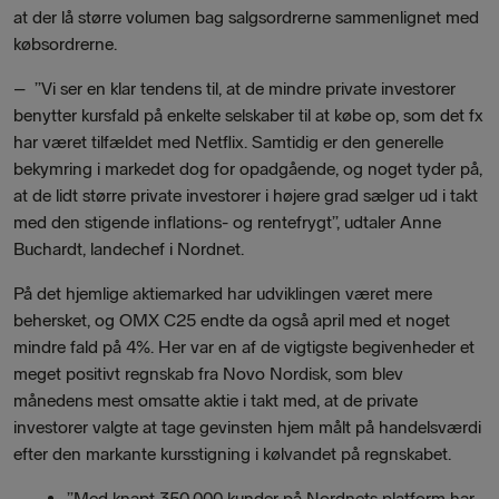
at der lå større volumen bag salgsordrerne sammenlignet med
købsordrerne.
– ”Vi ser en klar tendens til, at de mindre private investorer
benytter kursfald på enkelte selskaber til at købe op, som det fx
har været tilfældet med Netflix. Samtidig er den generelle
bekymring i markedet dog for opadgående, og noget tyder på,
at de lidt større private investorer i højere grad sælger ud i takt
med den stigende inflations- og rentefrygt”, udtaler Anne
Buchardt, landechef i Nordnet.
På det hjemlige aktiemarked har udviklingen været mere
behersket, og OMX C25 endte da også april med et noget
mindre fald på 4%. Her var en af de vigtigste begivenheder et
meget positivt regnskab fra Novo Nordisk, som blev
månedens mest omsatte aktie i takt med, at de private
investorer valgte at tage gevinsten hjem målt på handelsværdi
efter den markante kursstigning i kølvandet på regnskabet.
”Med knapt 350.000 kunder på Nordnets platform har