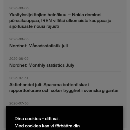
2026-08-06
Yksityissijoittajien heinäkuu – Nokia dominoi
pörssikauppaa, IREN villitsi ulkomaista kauppaa ja
sijoitusaste nousi rajusti
2026-08-05
Nordnet: Månadsstatistik juli
2026-08-05
Nordnet: Monthly statistics July
2026-07-31
Aktiehandel juli: Spararna bottenfiskar i
rapportförlorare och söker trygghet i svenska giganter
2026-07-30
Fondsparande juli: Vinsthemtagningar i teknik – men
indexsparandet ligger fast
Dina cookies - ditt val.
Med cookies kan vi förbättra din