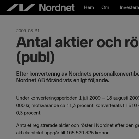
Hoppa
Hem
Om
Investera
till
innehåll
2009-08-31
Antal aktier och r
(publ)
Efter konvertering av Nordnets personalkonvertib
Nordnet AB förändrats enligt följande.
Under konverteringsperioden 1 juli 2009 – 18 augusti 2009
000 kr, motsvarande ca 11,3 procent, konverterats till 510 
0,3 procent.
Antalet registrerade aktier och röster i Nordnet efter de
aktiekapitalet uppgår till 165 529 325 kronor.