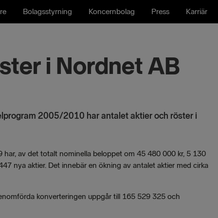
re
Bolagsstyrning
Koncernbolag
Press
Karriär
öster i Nordnet AB
elprogram 2005/2010 har antalet aktier och röster i
 har, av det totalt nominella beloppet om 45 480 000 kr, 5 130
447 nya aktier. Det innebär en ökning av antalet aktier med cirka
n genomförda konverteringen uppgår till 165 529 325 och