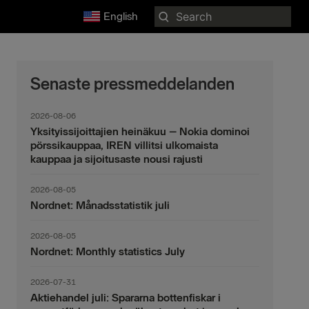
Search
English
for:
Senaste pressmeddelanden
2026-08-06
Yksityissijoittajien heinäkuu – Nokia dominoi
pörssikauppaa, IREN villitsi ulkomaista
kauppaa ja sijoitusaste nousi rajusti
2026-08-05
Nordnet: Månadsstatistik juli
2026-08-05
Nordnet: Monthly statistics July
2026-07-31
Aktiehandel juli: Spararna bottenfiskar i