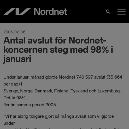
Hoppa
H
till
Sök
innehåll
2006-02-06
Antal avslut för Nordnet-
koncernen steg med 98% i
januari
Under januari månad gjorde Nordnet 740 597 avslut (33 664
per dag) i
Sverige, Norge, Danmark, Finland, Tyskland och Luxemburg.
Det är 98%
fler än samma period 2005.
”Vi har aldrig tidigare gjort så många avslut som vi gjorde
under