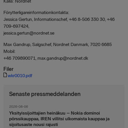
Källa: Nordnet
Förytterligareinformationkontakta:
Jessica Gertun, Informationschef, +46 8-506 330 30, +46
709-697424,
jessica.gertun@nordnet.se
Max Gandrup, Salgschef, Nordnet Danmark, 7020 6685
Mobil:
+46 709890071, max.gandrup@nordnet.dk
Filer
wkr0010.pdf
Senaste pressmeddelanden
2026-08-06
Yksityissijoittajien heinäkuu – Nokia dominoi
pörssikauppaa, IREN villitsi ulkomaista kauppaa ja
sijoitusaste nousi rajusti