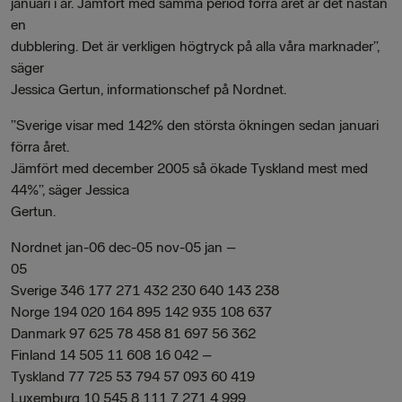
januari i år. Jämfört med samma period förra året är det nästan
en
dubblering. Det är verkligen högtryck på alla våra marknader”,
säger
Jessica Gertun, informationschef på Nordnet.
”Sverige visar med 142% den största ökningen sedan januari
förra året.
Jämfört med december 2005 så ökade Tyskland mest med
44%”, säger Jessica
Gertun.
Nordnet jan-06 dec-05 nov-05 jan –
05
Sverige 346 177 271 432 230 640 143 238
Norge 194 020 164 895 142 935 108 637
Danmark 97 625 78 458 81 697 56 362
Finland 14 505 11 608 16 042 –
Tyskland 77 725 53 794 57 093 60 419
Luxemburg 10 545 8 111 7 271 4 999