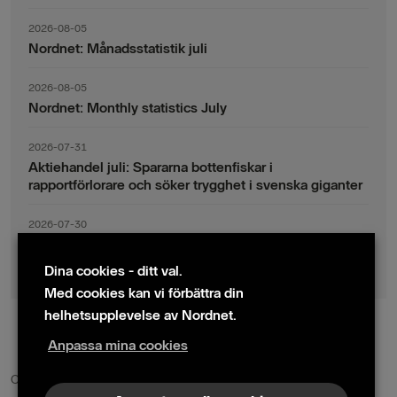
2026-08-05
Nordnet: Månadsstatistik juli
2026-08-05
Nordnet: Monthly statistics July
2026-07-31
Aktiehandel juli: Spararna bottenfiskar i
rapportförlorare och söker trygghet i svenska giganter
2026-07-30
Fondsparande juli: Vinsthemtagningar i teknik – men
indexsparandet ligger fast
Dina cookies - ditt val.
Med cookies kan vi förbättra din
helhetsupplevelse av Nordnet.
Anpassa mina cookies
© 2024 Nordnet AB (publ)
Cookie policy
|
Kontakta oss
|
Presskontakter