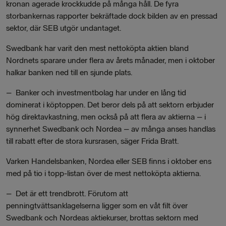
kronan agerade krockkudde på många håll. De fyra
storbankernas rapporter bekräftade dock bilden av en pressad
sektor, där SEB utgör undantaget.
Swedbank har varit den mest nettoköpta aktien bland
Nordnets sparare under flera av årets månader, men i oktober
halkar banken ned till en sjunde plats.
–
Banker och investmentbolag har under en lång tid
dominerat i köptoppen. Det beror dels på att sektorn erbjuder
hög direktavkastning, men också på att flera av aktierna – i
synnerhet Swedbank och Nordea – av många anses handlas
till rabatt efter de stora kursrasen, säger Frida Bratt.
Varken Handelsbanken, Nordea eller SEB finns i oktober ens
med på tio i topp-listan över de mest nettoköpta aktierna.
–
Det är ett trendbrott. Förutom att
penningtvättsanklagelserna ligger som en våt filt över
Swedbank och Nordeas aktiekurser, brottas sektorn med