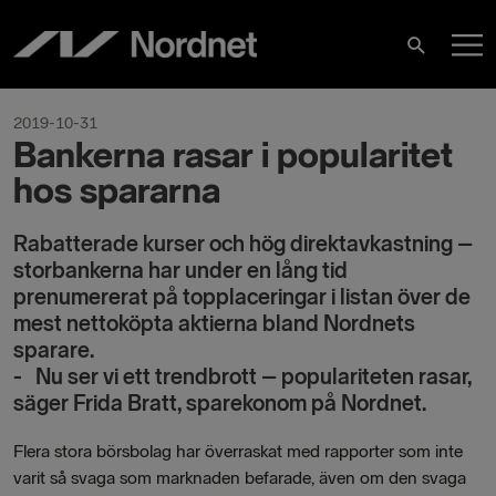
Hoppa
H
till
Sök
innehåll
2019-10-31
Bankerna rasar i popularitet
hos spararna
Rabatterade kurser och hög direktavkastning –
storbankerna har under en lång tid
prenumererat på topplaceringar i listan över de
mest nettoköpta aktierna bland Nordnets
sparare.
-
Nu ser vi ett trendbrott – populariteten rasar,
säger Frida Bratt, sparekonom på Nordnet.
Flera stora börsbolag har överraskat med rapporter som inte
varit så svaga som marknaden befarade, även om den svaga