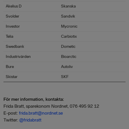
Akelius D
Skanska
Svolder
Sandvik
Investor
Mycronic
Telia
Carbiotix
Swedbank
Dometic
Industrivärden
Bioarctic
Bure
Autoliv
Skistar
SKF
F
ör mer information, kontakta:
Frida Bratt, sparekonom Nordnet, 076 495 92 12
E-post:
frida.bratt@nordnet.se
Twitter:
@fridabratt