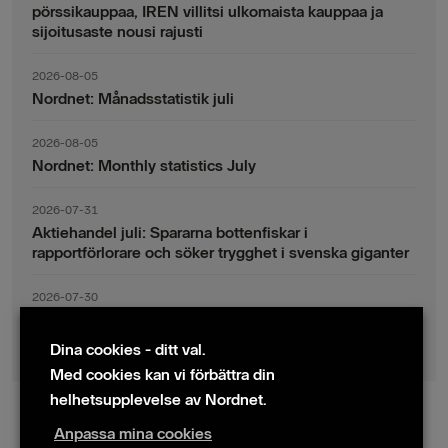
pörssikauppaa, IREN villitsi ulkomaista kauppaa ja
sijoitusaste nousi rajusti
2026-08-05
Nordnet: Månadsstatistik juli
2026-08-05
Nordnet: Monthly statistics July
2026-07-31
Aktiehandel juli: Spararna bottenfiskar i
rapportförlorare och söker trygghet i svenska giganter
2026-07-30
Fondsparande juli: Vinsthemtagningar i teknik – men
indexsparandet ligger fast
Dina cookies - ditt val.
Med cookies kan vi förbättra din
helhetsupplevelse av Nordnet.
Anpassa mina cookies
© 2024 Nordnet AB (publ)