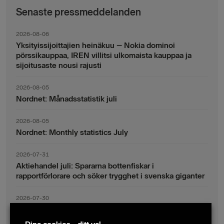
Senaste pressmeddelanden
2026-08-06
Yksityissijoittajien heinäkuu – Nokia dominoi
pörssikauppaa, IREN villitsi ulkomaista kauppaa ja
sijoitusaste nousi rajusti
2026-08-05
Nordnet: Månadsstatistik juli
2026-08-05
Nordnet: Monthly statistics July
2026-07-31
Aktiehandel juli: Spararna bottenfiskar i
rapportförlorare och söker trygghet i svenska giganter
2026-07-30
Fondsparande juli: Vinsthemtagningar i teknik – men
indexsparandet ligger fast