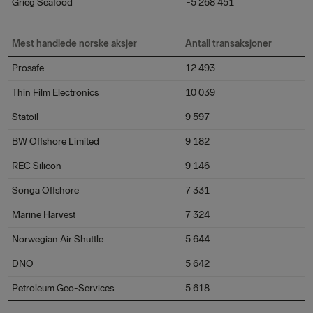
Grieg Seafood
-5 268 451
Mest handlede norske aksjer
Antall transaksjoner
Prosafe
12 493
Thin Film Electronics
10 039
Statoil
9 597
BW Offshore Limited
9 182
REC Silicon
9 146
Songa Offshore
7 331
Marine Harvest
7 324
Norwegian Air Shuttle
5 644
DNO
5 642
Petroleum Geo-Services
5 618