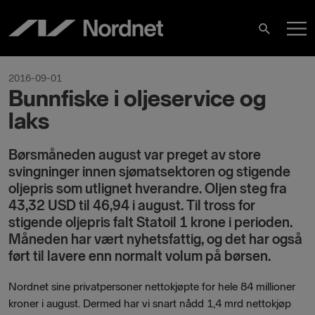
Hoppa
H
till
Sök
innehåll
2016-09-01
Bunnfiske i oljeservice og
laks
Børsmåneden august var preget av store
svingninger innen sjømatsektoren og stigende
oljepris som utlignet hverandre. Oljen steg fra
43,32 USD til 46,94 i august. Til tross for
stigende oljepris falt Statoil 1 krone i perioden.
Måneden har vært nyhetsfattig, og det har også
ført til lavere enn normalt volum på børsen.
Nordnet sine privatpersoner nettokjøpte for hele 84 millioner
kroner i august. Dermed har vi snart nådd 1,4 mrd nettokjøp