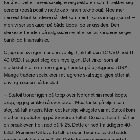
for året. Det er hovedsakelig energisektoren som tiltrekker seg
penger (også positiv nettokjøp innen teknologi). Noe mer
nervøst blant kundene når det kommer til konsum og sjømat –
men vi ser selskaper på både kjøps- og salgssiden. Den
sterkeste trenden på salgssiden er at vi ser at kundene selger
bank- og finansaksjer.
Oljeprisen svinger mer enn vanlig. I juli falt den 12 USD ned til
40 USD. I august steg den mye igjen. Det virker som at
markedet mer enn noen gang handler på oljelagrene i USA.
Mange tradere spekulerer i at lagrene skal stige igjen etter at
driving-season nå tar slutt.
–
Statoil troner igjen på topp over Nordnet sin mest kjøpte
aksje, og jeg er ikke så overrasket. Med tanke på oljen som
steg, så falt aksjen. Men det kanskje viktigste var at Statoil kom
med en oppdatering på Sverdrup-feltet. De sa at fase 1 nå har
en break-even helt ned på $ 25. Dette er ned fra tidligere 40-
tallet. Premiere Oil leverte tall forleden hvor de sa de hadde
positiv cash flow over $ 45. Dette henger sammen med at