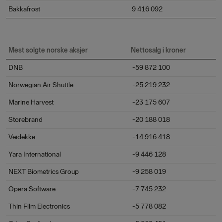
Bakkafrost
9 416 092
Mest solgte norske aksjer
Nettosalg i kroner
DNB
-59 872 100
Norwegian Air Shuttle
-25 219 232
Marine Harvest
-23 175 607
Storebrand
-20 188 018
Veidekke
-14 916 418
Yara International
-9 446 128
NEXT Biometrics Group
-9 258 019
Opera Software
-7 745 232
Thin Film Electronics
-5 778 082