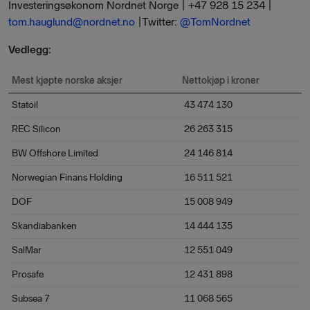
Investeringsøkonom Nordnet Norge | +47 928 15 234 |
tom.hauglund@nordnet.no
|Twitter:
@TomNordnet
Vedlegg:
Mest kjøpte norske aksjer
Nettokjøp i kroner
Statoil
43 474 130
REC Silicon
26 263 315
BW Offshore Limited
24 146 814
Norwegian Finans Holding
16 511 521
DOF
15 008 949
Skandiabanken
14 444 135
SalMar
12 551 049
Prosafe
12 431 898
Subsea 7
11 068 565