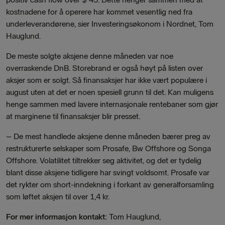
kostnadene for å operere har kommet vesentlig ned fra
underleverandørene,
sier Investeringsøkonom i Nordnet, Tom
Hauglund.
De meste solgte aksjene denne måneden var noe
overraskende DnB. Storebrand er også høyt på listen over
aksjer som er solgt. Så finansaksjer har ikke vært populære i
august uten at det er noen spesiell grunn til det. Kan muligens
henge sammen med lavere internasjonale rentebaner som gjør
at marginene til finansaksjer blir presset.
–
De mest handlede aksjene denne måneden bærer preg av
restrukturerte selskaper som Prosafe, Bw Offshore og Songa
Offshore. Volatilitet tiltrekker seg aktivitet, og det er tydelig
blant disse aksjene tidligere har svingt voldsomt. Prosafe var
det rykter om short-inndekning i forkant av generalforsamling
som løftet aksjen til over 1,4 kr.
For mer informasjon kontakt:
Tom Hauglund,