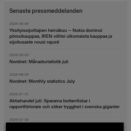
Senaste pressmeddelanden
2026-08-06
Yksityissijoittajien heinäkuu – Nokia dominoi
pörssikauppaa, IREN villitsi ulkomaista kauppaa ja
sijoitusaste nousi rajusti
2026-08-05
Nordnet: Månadsstatistik juli
2026-08-05
Nordnet: Monthly statistics July
2026-07-31
Aktiehandel juli: Spararna bottenfiskar i
rapportförlorare och söker trygghet i svenska giganter
2026-07-30
Fondsparande juli: Vinsthemtagningar i teknik – men