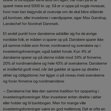
sparet mere end 5000 kr. op. Så er vi oppe på nogle niveauer,
hvor man kan begynde at overveje om de skal blive stående
på kontoen, eller investeres i værdipapirer, siger Max Gandrup,
Landechef for Nordnet Danmark.
Et andet punkt hvor danskerne adskiller sig fra de øvrige
nordiske folk, er måden vi sparer op på. Danskere sparer ikke
på samme måde som finner, nordmænd og svenskere op i
investeringsforeninger, også kaldet fonde. Kun 4% af
danskerne sparer op på denne måde mod 19% af finnerne,
20% af nordmændene og hele 43% af svenskerne. Danskerne
er imidlertid godt med, når det gælder at spare op direkte i
aktier og obligationer, her ligger vi på niveau med svenskerne
og foran finnerne og nordmændene.
– Danskerne har ikke den samme tradition for opsparing i
investeringsforeninger. Man investerer enten direkte i aktier
eller holder sig til bankbogen. Men for mange ville
investeringsforeninger være en god mellemvej. Det er ofte en