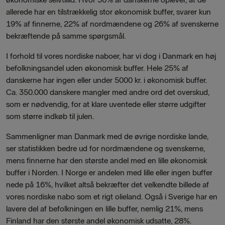
allerede har en tilstrækkelig stor økonomisk buffer, svarer kun
19% af finnerne, 22% af nordmændene og 26% af svenskerne
bekræftende på samme spørgsmål.
I forhold til vores nordiske naboer, har vi dog i Danmark en høj
befolkningsandel uden økonomisk buffer. Hele 25% af
danskerne har ingen eller under 5000 kr. i økonomisk buffer.
Ca. 350.000 danskere mangler med andre ord det overskud,
som er nødvendig, for at klare uventede eller større udgifter
som større indkøb til julen.
Sammenligner man Danmark med de øvrige nordiske lande,
ser statistikken bedre ud for nordmændene og svenskerne,
mens finnerne har den største andel med en lille økonomisk
buffer i Norden. I Norge er andelen med lille eller ingen buffer
nede på 16%, hvilket altså bekræfter det velkendte billede af
vores nordiske nabo som et rigt olieland. Også i Sverige har en
lavere del af befolkningen en lille buffer, nemlig 21%, mens
Finland har den største andel økonomisk udsatte, 28%.