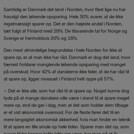
Samtidig er Danmark det land i Norden, hvor flest lige nu har
fravalgt den løbende opsparing. Hele 30% svarer, at de ikke
regelmæssigt sparer op. Det er den højeste andel i Norden,
tæt fulgt af Finland med 29%. De tilsvarende tal for Norge og
Sverige er henholdsvis 20% og 18%.
Den mest almindelige begrundelse i hele Norden for ikke at
spare op, er at man ikke har råd. Danmark er dog det land, hvor
færrest forklarer manglende løbende opsparing med mangel
på overskud. Hvor 42% af danskerne ikke føler, at de har råd til
at spare op, ligger niveauet i Finland helt oppe på 57%.
– Det er ikke alle, som har råd til at spare op. Noget kunne dog
tyde på at mange danskere ville være i stand til at spare meget
mere op, end de gør i dag, men at det som holder dem tilbage
er et vist økonomisk overmod. For de fleste fører det til en
mere langsigtet økonomisk sikkerhed, hvis man finder en teknik
til at spare en lille smule op hele tiden. Sparer man det op, som
svarer til tre kopper kaffe latte om ugen, har man på et år