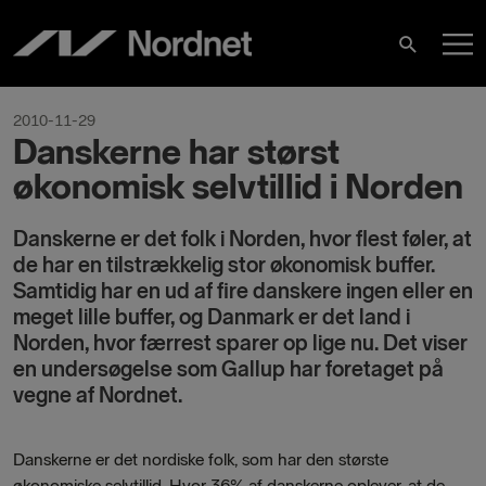
Hoppa
H
till
Sök
innehåll
2010-11-29
Danskerne har størst
økonomisk selvtillid i Norden
Danskerne er det folk i Norden, hvor flest føler, at
de har en tilstrækkelig stor økonomisk buffer.
Samtidig har en ud af fire danskere ingen eller en
meget lille buffer, og Danmark er det land i
Norden, hvor færrest sparer op lige nu. Det viser
en undersøgelse som Gallup har foretaget på
vegne af Nordnet.
Danskerne er det nordiske folk, som har den største
økonomiske selvtillid. Hvor 36% af danskerne oplever, at de