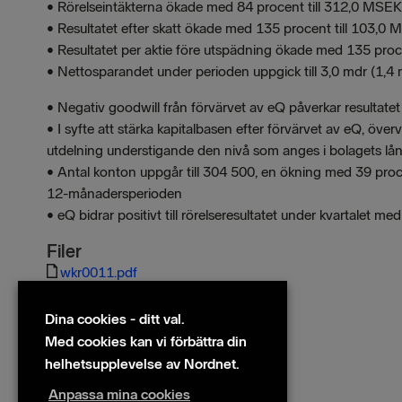
• Rörelseintäkterna ökade med 84 procent till 312,0 MS
• Resultatet efter skatt ökade med 135 procent till 103,
• Resultatet per aktie före utspädning ökade med 135 proc
• Nettosparandet under perioden uppgick till 3,0 mdr (1,4
• Negativ goodwill från förvärvet av eQ påverkar resultat
• I syfte att stärka kapitalbasen efter förvärvet av eQ, öve
utdelning understigande den nivå som anges i bolagets lån
• Antal konton uppgår till 304 500, en ökning med 39 pro
12-månadersperioden
• eQ bidrar positivt till rörelseresultatet under kvartalet 
Filer
wkr0011.pdf
Dina cookies - ditt val.
Med cookies kan vi förbättra din
helhetsupplevelse av Nordnet.
Anpassa mina cookies