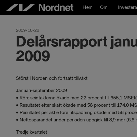
Hoppa
Hem
Om
Investera
till
innehåll
2009-10-22
Delårsrapport jan
2009
Störst i Norden och fortsatt tillväxt
Januari-september 2009
• Rörelseintäkterna ökade med 22 procent till 655,1 MS
• Resultatet efter skatt ökade med 58 procent till 174,0
• Resultatet per aktie före utspädning ökade med 58 procen
• Nettosparandet under perioden uppgick till 8,9 mdr (6,6
Tredje kvartalet