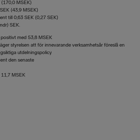
EK (170,0 MSEK)
0 MSEK (43,9 MSEK)
ent till 0,63 SEK (0,27 SEK)
 mdr) SEK.
et positivt med 53,8 MSEK
rväger styrelsen att för innevarande verksamhetsår föreslå en
gsiktiga utdelningspolicy
cent den senaste
med 11,7 MSEK