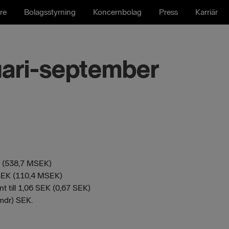
re
Bolagsstyrning
Koncernbolag
Press
Karriär
uari-september
EK (538,7 MSEK)
 MSEK (110,4 MSEK)
t till 1,06 SEK (0,67 SEK)
 mdr) SEK.