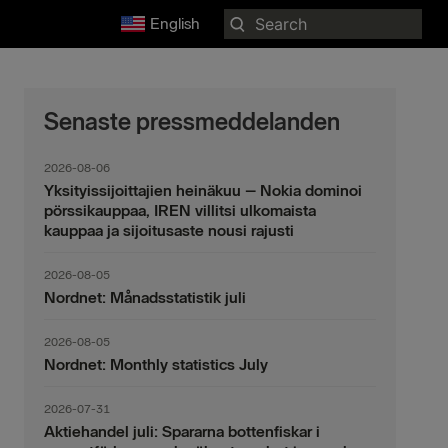
Search
English
for:
Senaste pressmeddelanden
2026-08-06
Yksityissijoittajien heinäkuu – Nokia dominoi
pörssikauppaa, IREN villitsi ulkomaista
kauppaa ja sijoitusaste nousi rajusti
2026-08-05
Nordnet: Månadsstatistik juli
2026-08-05
Nordnet: Monthly statistics July
2026-07-31
Aktiehandel juli: Spararna bottenfiskar i