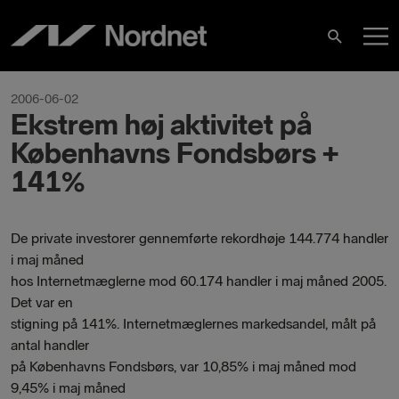
Hoppa
H
till
Sök
innehåll
2006-06-02
Ekstrem høj aktivitet på
Københavns Fondsbørs +
141%
De private investorer gennemførte rekordhøje 144.774 handler
i maj måned
hos Internetmæglerne mod 60.174 handler i maj måned 2005.
Det var en
stigning på 141%. Internetmæglernes markedsandel, målt på
antal handler
på Københavns Fondsbørs, var 10,85% i maj måned mod
9,45% i maj måned