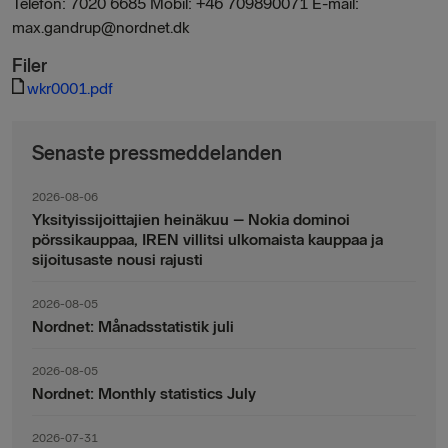
Telefon: 7020 6685 Mobil: +46 709890071 E-mail:
max.gandrup@nordnet.dk
Filer
wkr0001.pdf
Senaste pressmeddelanden
2026-08-06
Yksityissijoittajien heinäkuu – Nokia dominoi
pörssikauppaa, IREN villitsi ulkomaista kauppaa ja
sijoitusaste nousi rajusti
2026-08-05
Nordnet: Månadsstatistik juli
2026-08-05
Nordnet: Monthly statistics July
2026-07-31