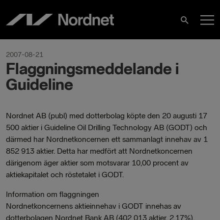
Hoppa
H
till
Sök
innehåll
2007-08-21
Flaggningsmeddelande i
Guideline
Nordnet AB (publ) med dotterbolag köpte den 20 augusti 17
500 aktier i Guideline Oil Drilling Technology AB (GODT) och
därmed har Nordnetkoncernen ett sammanlagt innehav av 1
852 913 aktier. Detta har medfört att Nordnetkoncernen
därigenom äger aktier som motsvarar 10,00 procent av
aktiekapitalet och röstetalet i GODT.
Information om flaggningen
Nordnetkoncernens aktieinnehav i GODT innehas av
dotterbolagen Nordnet Bank AB (402 013 aktier, 2,17%),