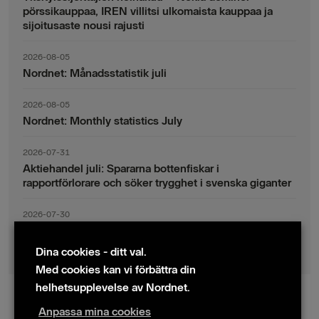
pörssikauppaa, IREN villitsi ulkomaista kauppaa ja
sijoitusaste nousi rajusti
2026-08-05
Nordnet: Månadsstatistik juli
2026-08-05
Nordnet: Monthly statistics July
2026-07-31
Aktiehandel juli: Spararna bottenfiskar i
rapportförlorare och söker trygghet i svenska giganter
2026-07-30
Fondsparande juli: Vinsthemtagningar i teknik – men
indexsparandet ligger fast
Dina cookies - ditt val.
Med cookies kan vi förbättra din
helhetsupplevelse av Nordnet.
Anpassa mina cookies
© 2024 Nordnet AB (publ)