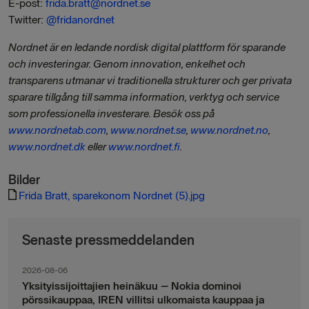
E-post:
frida.bratt@nordnet.se
Twitter:
@frida
nordnet
Nordnet är en ledande nordisk digital plattform för sparande
och investeringar. Genom innovation, enkelhet och
transparens utmanar vi traditionella strukturer och ger privata
sparare tillgång till samma information, verktyg och service
som professionella investerare. Besök oss på
www.nordnetab.com
,
www.nordnet.se
,
www.nordnet.no
,
www.nordnet.dk
eller
www.nordnet.fi
.
Bilder
Frida Bratt, sparekonom Nordnet (5).jpg
Senaste pressmeddelanden
2026-08-06
Yksityissijoittajien heinäkuu – Nokia dominoi
pörssikauppaa, IREN villitsi ulkomaista kauppaa ja