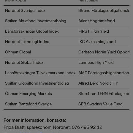
Mest köpta
Mest sålda
Nordnet Sverige Index
Strand Företagsobligationsfo
Spiltan Aktiefond Investmentbolag
Atlant Högräntefond
Länsförsäkringar Global Index
FIRST High Yield
Nordnet Teknologi Index
IKC Avkastningsfond
Öhman Global
Carlsson Norén Yield Opportun
Nordnet Global Index
Lannebo High Yield
Länsförsäkringar Tillväxtmarknad Index
AMF Företagsobligationsfond
Spiltan Globalfond Investmentbolag
Alfred Berg Nordic HY
Öhman Emerging Markets
Storebrand FRN Företagsoblig
Spiltan Räntefond Sverige
SEB Swedish Value Fund
För mer information, kontakta:
Frida Bratt, sparekonom Nordnet, 076 495 92 12