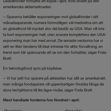
Globalfonder fortsatte att köpas i april, trots stöket på den
amerikanska aktiemarknaden.
– Spararna behåller exponeringen mot globalfonder i sitt
månadssparande, numera förmodligen väl medvetna om att
en globalfond till mycket stor del består av USA. Man vill inte
ta bort exponeringen helt, utan snarare komplettera den USA-
exponering man har med annat. De senaste veckorna har vi
sett en liten tendens till ökat intresse för aktiv förvaltning, en
trend som blir spännande att se om den fortsätter, säger Frida
Bratt.
En teknologifond syns på köplistan.
– Vi har sett hur sparare på aktiesidan har sålt av amerikanskt,
men många fondsparare vill uppenbarligen försöka fånga de
stora techjättarna till lite lägre nivåer, säger Frida Bratt.
Mest handlade fonderna hos Nordnet i april: