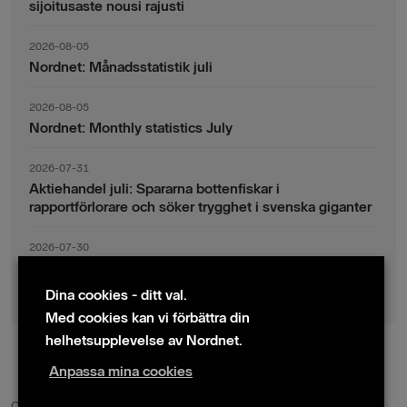
sijoitusaste nousi rajusti
2026-08-05
Nordnet: Månadsstatistik juli
2026-08-05
Nordnet: Monthly statistics July
2026-07-31
Aktiehandel juli: Spararna bottenfiskar i
rapportförlorare och söker trygghet i svenska giganter
2026-07-30
Fondsparande juli: Vinsthemtagningar i teknik – men
indexsparandet ligger fast
Dina cookies - ditt val.
Med cookies kan vi förbättra din
helhetsupplevelse av Nordnet.
Anpassa mina cookies
© 2024 Nordnet AB (publ)
Cookie policy
|
Kontakta oss
|
Presskontakter