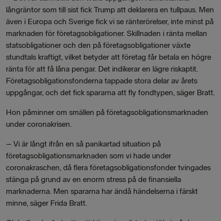
långräntor som till sist fick Trump att deklarera en tullpaus. Men
även i Europa och Sverige fick vi se ränterörelser, inte minst på
marknaden för företagsobligationer. Skillnaden i ränta mellan
statsobligationer och den på företagsobligationer växte
stundtals kraftigt, vilket betyder att företag får betala en högre
ränta för att få låna pengar. Det indikerar en lägre riskaptit.
Företagsobligationsfonderna tappade stora delar av årets
uppgångar, och det fick spararna att fly fondtypen, säger Bratt.
Hon påminner om smällen på företagsobligationsmarknaden
under coronakrisen.
– Vi är långt ifrån en så panikartad situation på
företagsobligationsmarknaden som vi hade under
coronakraschen, då flera företagsobligationsfonder tvingades
stänga på grund av en enorm stress på de finansiella
marknaderna. Men spararna har ändå händelserna i färskt
minne, säger Frida Bratt.