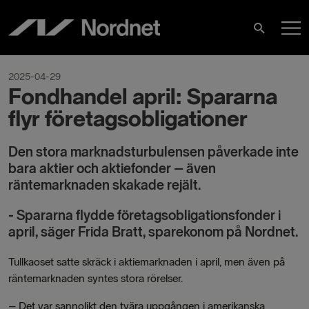
Hoppa
H
till
Sök
innehåll
2025-04-29
Fondhandel april: Spararna
flyr företagsobligationer
Den stora marknadsturbulensen påverkade inte
bara aktier och aktiefonder – även
räntemarknaden skakade rejält.
- Spararna flydde företagsobligationsfonder i
april, säger Frida Bratt, sparekonom på Nordnet.
Tullkaoset satte skräck i aktiemarknaden i april, men även på
räntemarknaden syntes stora rörelser.
– Det var sannolikt den tvära uppgången i amerikanska