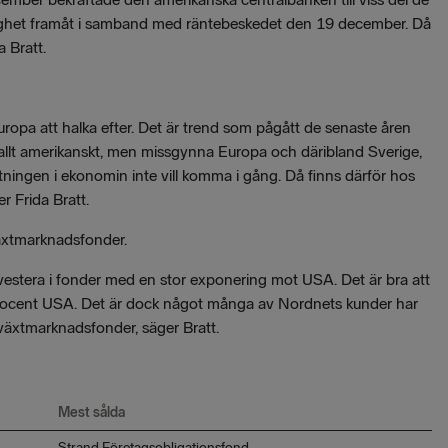
tighet framåt i samband med räntebeskedet den 19 december. Då
a Bratt.
opa att halka efter. Det är trend som pågått de senaste åren
allt amerikanskt, men missgynna Europa och däribland Sverige,
ningen i ekonomin inte vill komma i gång. Då finns därför hos
er Frida Bratt.
växtmarknadsfonder.
nvestera i fonder med en stor exponering mot USA. Det är bra att
 procent USA. Det är dock något många av Nordnets kunder har
lväxtmarknadsfonder, säger Bratt.
Mest sålda
Strand Företagsobligationsfond