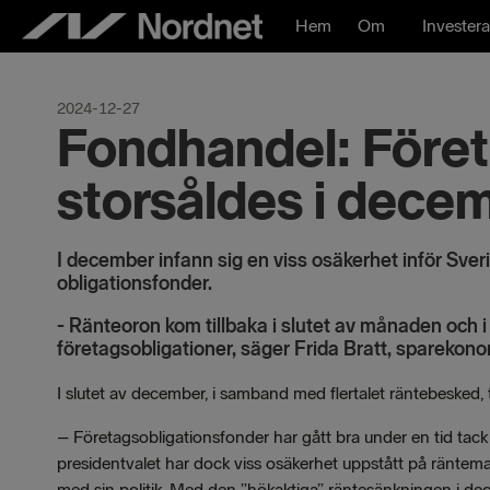
Hoppa
Hem
Om
Investera
till
innehåll
2024-12-27
Fondhandel: Föret
storsåldes i dece
I december infann sig en viss osäkerhet inför Sve
obligationsfonder.
- Ränteoron kom tillbaka i slutet av månaden och i d
företagsobligationer, säger Frida Bratt, sparekon
I slutet av december, i samband med flertalet räntebeske
– Företagsobligationsfonder har gått bra under en tid tack
presidentvalet har dock viss osäkerhet uppstått på ränte
med sin politik. Med den ”hökaktiga” räntesänkningen i dec