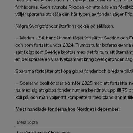
farhågorna. Även svenska Riksbanken uttalade viss försik
väljer spararna att sälja den här typen av fonder, säger Frid
Några Sverigefonder återfinns också på säljlistan.
– Medan USA har gått som tåget fortsätter Sverige och Eur
och som fortsatt under 2024. Trumps tullar befaras gynna 
samtidigt som Sverige brottas med det faktum att återhämt
en del sparare en viss tveksamhet kring Sverigefonder, säg
Spararna fortsätter att köpa globalfonder och bredare till
– Spararna positionerar sig inför 2025 med att fortsätta i
ha med sig att globalfonder numera består av upp till 75
koll på, och man väljer att komplettera med bland annat til
Mest handlade fonderna hos Nordnet i december:
Mest köpta
Länsförsäkringar Global Index