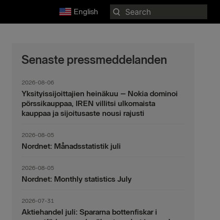
Search
English
for:
Senaste pressmeddelanden
2026-08-06
Yksityissijoittajien heinäkuu – Nokia dominoi
pörssikauppaa, IREN villitsi ulkomaista
kauppaa ja sijoitusaste nousi rajusti
2026-08-05
Nordnet: Månadsstatistik juli
2026-08-05
Nordnet: Monthly statistics July
2026-07-31
Aktiehandel juli: Spararna bottenfiskar i