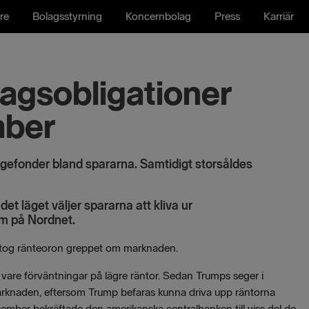
re
Bolagsstyrning
Koncernbolag
Press
Karriär
agsobligationer
mber
rigefonder bland spararna. Samtidigt storsåldes
et läget väljer spararna att kliva ur
om på Nordnet.
d, tog ränteoron greppet om marknaden.
 vare förväntningar på lägre räntor. Sedan Trumps seger i
marknaden, eftersom Trump befaras kunna driva upp räntorna
ember bekräftade den amerikanska centralbanken till viss del de