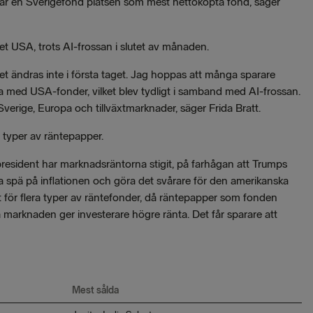
tar en Sverigefond platsen som mest nettoköpta fond, säger
t USA, trots AI-frossan i slutet av månaden.
ändras inte i första taget. Jag hoppas att många sparare
a med USA-fonder, vilket blev tydligt i samband med AI-frossan.
rige, Europa och tillväxtmarknader, säger Frida Bratt.
a typer av räntepapper.
president har marknadsräntorna stigit, på farhågan att Trumps
ka spä på inflationen och göra det svårare för den amerikanska
t för flera typer av räntefonder, då räntepapper som fonden
å marknaden ger investerare högre ränta. Det får sparare att
Mest sålda