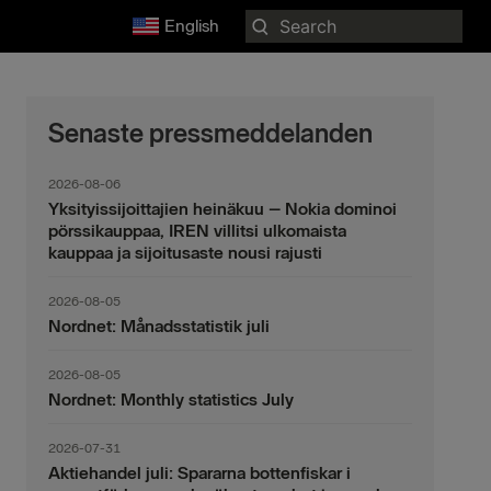
Search
English
for:
Senaste pressmeddelanden
2026-08-06
Yksityissijoittajien heinäkuu – Nokia dominoi
pörssikauppaa, IREN villitsi ulkomaista
kauppaa ja sijoitusaste nousi rajusti
2026-08-05
Nordnet: Månadsstatistik juli
2026-08-05
Nordnet: Monthly statistics July
2026-07-31
Aktiehandel juli: Spararna bottenfiskar i