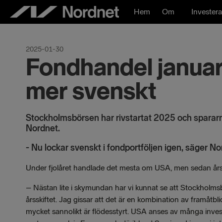
Hoppa
Hem
Om
Investera
till
innehåll
2025-01-30
Fondhandel januar
mer svenskt
Stockholmsbörsen har rivstartat 2025 och spararn
Nordnet.
- Nu lockar svenskt i fondportföljen igen, säger N
Under fjolåret handlade det mesta om USA, men sedan årssk
– Nästan lite i skymundan har vi kunnat se att Stockholmsb
årsskiftet. Jag gissar att det är en kombination av framåtb
mycket sannolikt är flödesstyrt. USA anses av många investe