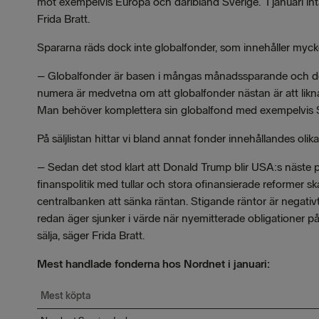
mot exempelvis Europa och däribland Sverige. I januari in
Frida Bratt.
Spararna räds dock inte globalfonder, som innehåller mycke
– Globalfonder är basen i mångas månadssparande och det 
numera är medvetna om att globalfonder nästan är att likn
Man behöver komplettera sin globalfond med exempelvis Sve
På säljlistan hittar vi bland annat fonder innehållandes olik
– Sedan det stod klart att Donald Trump blir USA:s näste 
finanspolitik med tullar och stora ofinansierade reformer s
centralbanken att sänka räntan. Stigande räntor är negativ
redan äger sjunker i värde när nyemitterade obligationer p
sälja, säger Frida Bratt.
Mest handlade fonderna hos Nordnet i januari:
Mest köpta