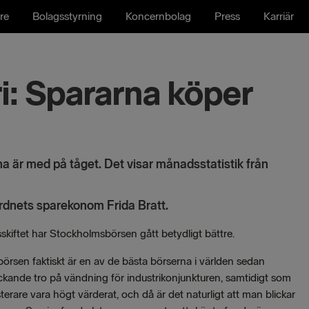
re
Bolagsstyrning
Koncernbolag
Press
Karriär
i: Spararna köper
a är med på tåget. Det visar månadsstatistik från
ordnets sparekonom Frida Bratt.
iftet har Stockholmsbörsen gått betydligt bättre.
örsen faktiskt är en av de bästa börserna i världen sedan
lickande tro på vändning för industrikonjunkturen, samtidigt som
rare vara högt värderat, och då är det naturligt att man blickar