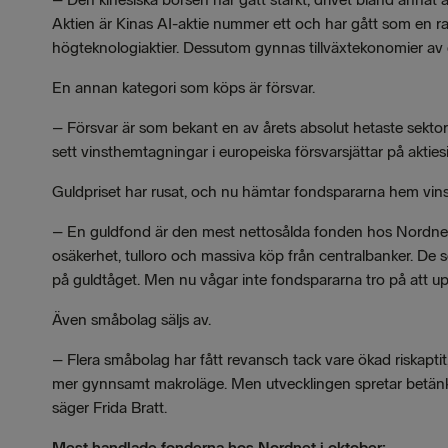
Aktien är Kinas AI-aktie nummer ett och har gått som en rak
högteknologiaktier. Dessutom gynnas tillväxtekonomier av d
En annan kategori som köps är försvar.
– Försvar är som bekant en av årets absolut hetaste sektor
sett vinsthemtagningar i europeiska försvarsjättar på akties
Guldpriset har rusat, och nu hämtar fondspararna hem vins
– En guldfond är den mest nettosålda fonden hos Nordnet i 
osäkerhet, tulloro och massiva köp från centralbanker. De 
på guldtåget. Men nu vågar inte fondspararna tro på att up
Även småbolag säljs av.
– Flera småbolag har fått revansch tack vare ökad riskaptit
mer gynnsamt makroläge. Men utvecklingen spretar betänkli
säger Frida Bratt.
Mest handlade fonderna hos Nordnet i oktober: