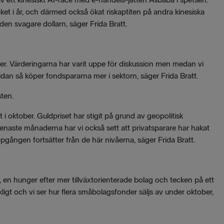
et i år, och därmed också ökat riskaptiten på andra kinesiska
en svagare dollarn, säger Frida Bratt.
er. Värderingarna har varit uppe för diskussion men medan vi
idan så köper fondspararna mer i sektorn, säger Frida Bratt.
ten.
oktober. Guldpriset har stigit på grund av geopolitisk
senaste månaderna har vi också sett att privatsparare har hakat
pgången fortsätter från de här nivåerna, säger Frida Bratt.
, en hunger efter mer tillväxtorienterade bolag och tecken på ett
gt och vi ser hur flera småbolagsfonder säljs av under oktober,