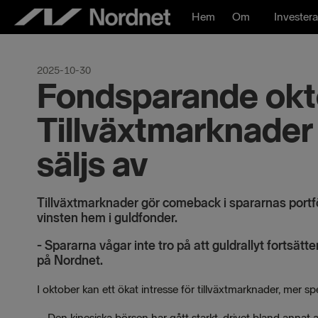
Hoppa
Hem
Om
Investera
till
innehåll
2025-10-30
Fondsparande okt
Tillväxtmarknader
säljs av
Tillväxtmarknader gör comeback i spararnas portföl
vinsten hem i guldfonder.
- Spararna vågar inte tro på att guldrallyt fortsät
på Nordnet.
I oktober kan ett ökat intresse för tillväxtmarknader, mer spe
– Den kinesiska börsen har gått starkt, drivet bland annat 