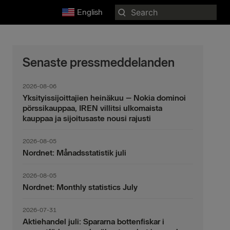
Search
English
for:
Senaste pressmeddelanden
2026-08-06
Yksityissijoittajien heinäkuu – Nokia dominoi
pörssikauppaa, IREN villitsi ulkomaista
kauppaa ja sijoitusaste nousi rajusti
2026-08-05
Nordnet: Månadsstatistik juli
2026-08-05
Nordnet: Monthly statistics July
2026-07-31
Aktiehandel juli: Spararna bottenfiskar i