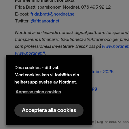
För mer information, kontakta:
Frida Bratt, sparekonom Nordnet, 076 495 92 12
E-post:
frida.bratt@nordnet.se
Twitter:
@frida
nordnet
Nordnet är en ledande nordisk digital plattform för sparan
transparens utmanar vi traditionella strukturer och ger priv
som professionella investerare. Besök oss på
www.nordnet
www.nordnet.fi
.
Filer
Dina cookies - ditt val.
251030, Pressmeddelande fonder oktober 2025
Med cookies kan vi förbättra din
Bilder
helhetsupplevelse av Nordnet.
Frida Bratt, sparekonom Nordnet (5).jpg
Anpassa mina cookies
Acceptera alla cookies
© 2026 Nordnet AB (publ)
Nordnet AB (publ) | Box 300 99 | 104 25 Stockholm | Reg. nr. 559073-66