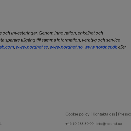
de och investeringar. Genom innovation, enkelhet och
ata sparare tillgång till samma information, verktyg och service
ab.com
,
www.nordnet.se
,
www.nordnet.no
,
www.nordnet.dk
eller
Cookie policy
|
Kontakta oss
|
Pressk
81
+46 10 583 30 00 |
info@nordnet.se