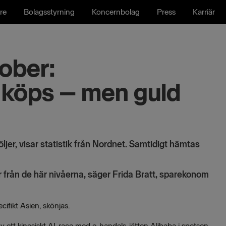
re
Bolagsstyrning
Koncernbolag
Press
Karriär
ober:
 köps – men guld
jer, visar statistik från Nordnet. Samtidigt hämtas
ter från de här nivåerna, säger Frida Bratt, sparekonom
cifikt Asien, skönjas.
av ett kinesiskt AI-race med e-handels-jätten Alibaba i spetsen.