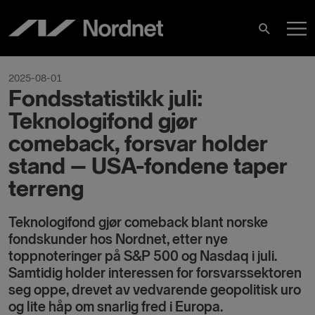
Hoppa
H
till
Sök
innehåll
2025-08-01
Fondsstatistikk juli:
Teknologifond gjør
comeback, forsvar holder
stand – USA-fondene taper
terreng
Teknologifond gjør comeback blant norske
fondskunder hos Nordnet, etter nye
toppnoteringer på S&P 500 og Nasdaq i juli.
Samtidig holder interessen for forsvarssektoren
seg oppe, drevet av vedvarende geopolitisk uro
og lite håp om snarlig fred i Europa.