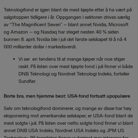
Teknologifond er igjen blant de mest kjøpte etter å ha vært på
salgstoppen tidligere i år. Oppgangen i sektoren drives særlig
av “The Magnificent Seven” – blant annet Nvidia, Microsoft
og Amazon – og Nasdaq har steget nesten 40 % siden
bunnen 8. april. Nvidia ble i juli det første selskapet til å nå 4
000 milliarder dollar i markedsverdi.
Vi ser en tendens til at mange kjøper når noe stiger
raskt. På listen over mest kjøpte fond i juli finner vi både
DNB Teknologi og Nordnet Teknologi Indeks, forteller
Sundfør.
Borte bra, men hjemme best: USA-fond fortsatt upopulære
Selv om teknologifond dominerer, og mange av disse har høy
eksponering mot amerikanske selskaper, er USA-fond blant de
mest solgte i juli. På listen over netto solgte fond finner vi blant
annet DNB USA Indeks, Nordnet USA Indeks og JPM US
Technology. På topplisten finner vi derimot mer interesse for