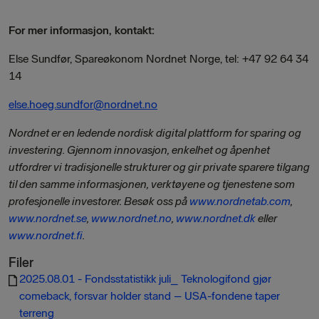
For mer informasjon, kontakt:
Else Sundfør, Spareøkonom Nordnet Norge, tel: +47 92 64 34
14
else.hoeg.sundfor@nordnet.no
Nordnet er en ledende nordisk digital plattform for sparing og
investering. Gjennom innovasjon, enkelhet og åpenhet
utfordrer vi tradisjonelle strukturer og gir private sparere tilgang
til den samme informasjonen, verktøyene og tjenestene som
profesjonelle investorer. Besøk oss på
www.nordnetab.com
,
www.nordnet.se
,
www.nordnet.no
,
www.nordnet.dk
eller
www.nordnet.fi
.
Filer
2025.08.01 - Fondsstatistikk juli_ Teknologifond gjør
comeback, forsvar holder stand – USA-fondene taper
terreng