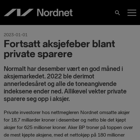
Hoppa
H
till
Sök
innehåll
2023-01-01
Fortsatt aksjefeber blant
private sparere
Normalt har desember vært en god måned i
aksjemarkedet. 2022 ble derimot
annerledesåret og alle de toneangivende
indeksene ender ned. Allikevel vekter private
sparere seg opp i aksjer.
Private investorer hos nettmegleren Nordnet omsatte aksjer
for 18,7
milliarder kroner i desember og netto ble det kjøpt
aksjer for 625 millioner kroner. Aker BP troner på toppen over
de mest kjøpte aksjene, med et nettokjøp på 180 millioner