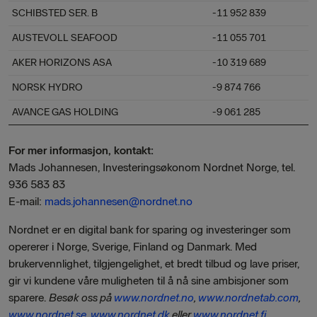
SCHIBSTED SER. B
-11 952 839
AUSTEVOLL SEAFOOD
-11 055 701
AKER HORIZONS ASA
-10 319 689
NORSK HYDRO
-9 874 766
AVANCE GAS HOLDING
-9 061 285
For mer informasjon, kontakt:
Mads Johannesen, Investeringsøkonom Nordnet Norge, tel.
936 583 83
E-mail:
mads.johannesen@nordnet.no
Nordnet er en digital bank for sparing og investeringer som
opererer i Norge, Sverige, Finland og Danmark. Med
brukervennlighet, tilgjengelighet, et bredt tilbud og lave priser,
gir vi kundene våre muligheten til å nå sine ambisjoner som
sparere.
Besøk oss på
www.nordnet.no
,
www.nordnetab.com
,
www.nordnet.se
,
www.nordnet.dk
eller
www.nordnet.fi
.