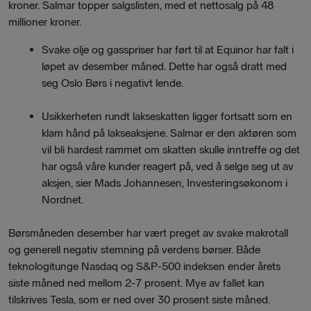
kroner. Salmar
topper salgslisten, med et nettosalg på
48
millioner kroner.
Svake olje og gasspriser har ført til at Equinor har falt i
løpet av desember måned. Dette har også dratt med
seg Oslo Børs i negativt lende.
Usikkerheten rundt lakseskatten ligger fortsatt som en
klam hånd på lakseaksjene. Salmar er den aktøren som
vil bli hardest rammet om skatten skulle inntreffe og det
har også våre kunder reagert på, ved å selge seg ut av
aksjen, sier Mads Johannesen, Investeringsøkonom i
Nordnet.
Børsmåneden desember har vært preget av svake makrotall
og generell negativ stemning på verdens børser. Både
teknologitunge Nasdaq og S&P-500 indeksen ender årets
siste måned ned mellom 2-7 prosent. Mye av fallet kan
tilskrives Tesla, som er ned over 30 prosent siste måned.