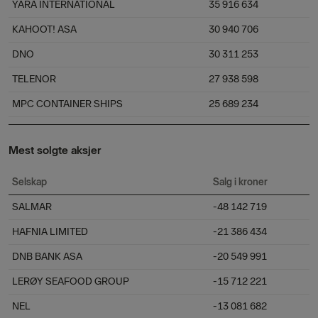
YARA INTERNATIONAL
35 916 634
KAHOOT! ASA
30 940 706
DNO
30 311 253
TELENOR
27 938 598
MPC CONTAINER SHIPS
25 689 234
Mest solgte aksjer
Selskap
Salg i kroner
SALMAR
-48 142 719
HAFNIA LIMITED
-21 386 434
DNB BANK ASA
-20 549 991
LERØY SEAFOOD GROUP
-15 712 221
NEL
-13 081 682