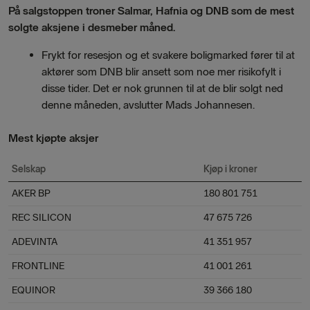
På salgstoppen troner Salmar, Hafnia og DNB som de mest
solgte aksjene i desmeber måned.
Frykt for resesjon og et svakere boligmarked fører til at
aktører som DNB blir ansett som noe mer risikofylt i
disse tider. Det er nok grunnen til at de blir solgt ned
denne måneden, avslutter Mads Johannesen.
Mest kjøpte aksjer
Selskap
Kjøp i kroner
AKER BP
180 801 751
REC SILICON
47 675 726
ADEVINTA
41 351 957
FRONTLINE
41 001 261
EQUINOR
39 366 180