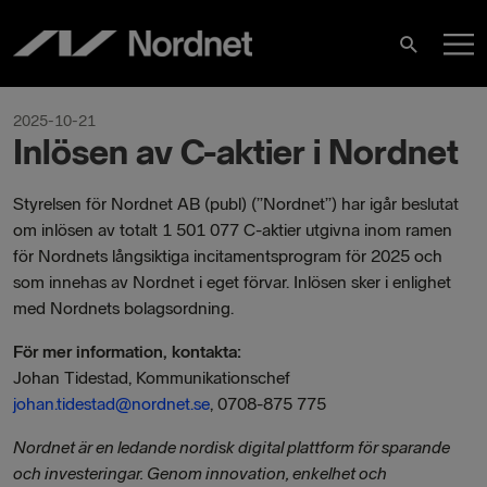
Hoppa
H
till
Sök
innehåll
2025-10-21
Inlösen av C-aktier i Nordnet
Styrelsen för Nordnet AB (publ) (”Nordnet”) har igår beslutat
om inlösen av totalt 1 501 077 C-aktier utgivna inom ramen
för Nordnets långsiktiga incitamentsprogram för 2025 och
som innehas av Nordnet i eget förvar. Inlösen sker i enlighet
med Nordnets bolagsordning.
För mer information, kontakta:
Johan Tidestad, Kommunikationschef
johan.tidestad@nordnet.se
, 0708-875 775
Nordnet är en ledande nordisk digital plattform för sparande
och investeringar. Genom innovation, enkelhet och