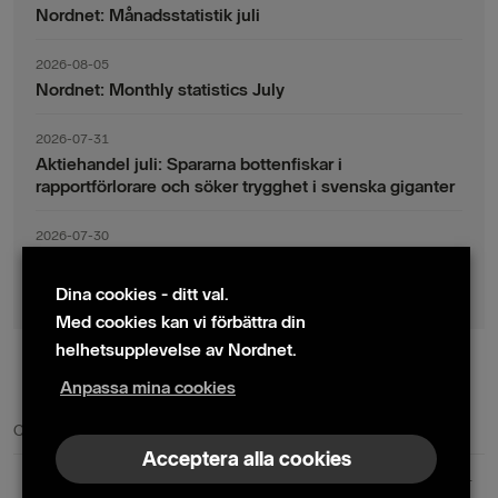
Nordnet: Månadsstatistik juli
2026-08-05
Nordnet: Monthly statistics July
2026-07-31
Aktiehandel juli: Spararna bottenfiskar i
rapportförlorare och söker trygghet i svenska giganter
2026-07-30
Fondsparande juli: Vinsthemtagningar i teknik – men
indexsparandet ligger fast
Dina cookies - ditt val.
Med cookies kan vi förbättra din
helhetsupplevelse av Nordnet.
Anpassa mina cookies
© 2024 Nordnet AB (publ)
Cookie policy
|
Kontakta oss
|
Presskontakter
Acceptera alla cookies
Nordnet AB (publ) | Box 300 99 | 104 25 Stockholm | Reg. nr. 559073-6681