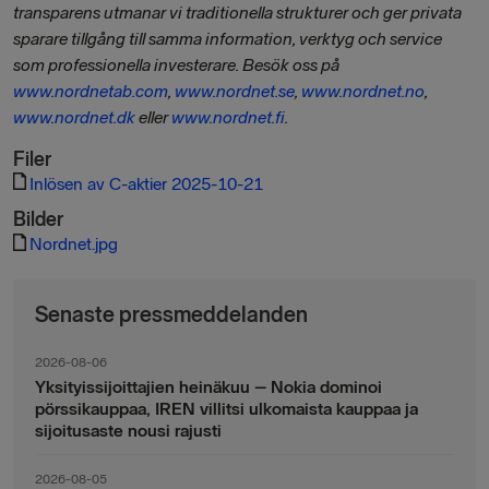
transparens utmanar vi traditionella strukturer och ger privata
sparare tillgång till samma information, verktyg och service
som professionella investerare. Besök oss på
www.nordnetab.com
,
www.nordnet.se
,
www.nordnet.no
,
www.nordnet.dk
eller
www.nordnet.fi
.
Filer
Inlösen av C-aktier 2025-10-21
Bilder
Nordnet.jpg
Senaste pressmeddelanden
2026-08-06
Yksityissijoittajien heinäkuu – Nokia dominoi
pörssikauppaa, IREN villitsi ulkomaista kauppaa ja
sijoitusaste nousi rajusti
2026-08-05