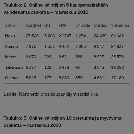
Taulukko 2. Online-välittäjien 5 kauppamäärältään
vaihdetuinta osaketta – marraskuu 2010
Yhtiö
Nordnet
UB
FIM
E*Trade
Nordea
Yhteensä
Nokia
27 328
5 208
22 747
1 274
24 489
81 046
Sampo
7 976
1 357
4 452
2 005
9 047
24 837
Metso
6 879
228
6 621
885
8 923
23 536
Talvivaara
8 377
102
2 478
92
8 043
19 092
Outotec
5 918
177
6 080
353
4 661
17 189
Lähde: Nordnetin oma kaupankäyntistatistiikka
Taulukko 3. Online-välittäjien 10 ostetuinta ja myydyintä
osaketta – marraskuu 2010