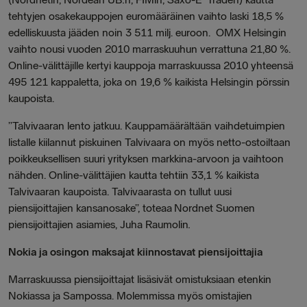
tehtyjen osakekauppojen euromääräinen vaihto laski 18,5 %
edelliskuusta jääden noin 3 511 milj. euroon. OMX Helsingin
vaihto nousi vuoden 2010 marraskuuhun verrattuna 21,80 %.
Online-välittäjille kertyi kauppoja marraskuussa 2010 yhteensä
495 121 kappaletta, joka on 19,6 % kaikista Helsingin pörssin
kaupoista.
”Talvivaaran lento jatkuu. Kauppamäärältään vaihdetuimpien
listalle kiilannut piskuinen Talvivaara on myös netto-ostoiltaan
poikkeuksellisen suuri yrityksen markkina-arvoon ja vaihtoon
nähden. Online-välittäjien kautta tehtiin 33,1 % kaikista
Talvivaaran kaupoista. Talvivaarasta on tullut uusi
piensijoittajien kansanosake”, toteaa
Nordnet Suomen
piensijoittajien asiamies, Juha Raumolin
.
Nokia ja osingon maksajat kiinnostavat piensijoittajia
Marraskuussa piensijoittajat lisäsivät omistuksiaan etenkin
Nokiassa ja Sampossa. Molemmissa myös omistajien