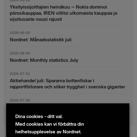
2026-08-06
Yksityissijoittajien heinäkuu – Nokia dominoi
pörssikauppaa, IREN villitsi ulkomaista kauppaa ja
sijoitusaste nousi rajusti
2026-08-05
Nordnet: Månadsstatistik juli
2026-08-05
Nordnet: Monthly statistics July
2026-07-31
Aktiehandel juli: Spararna bottenfiskar i
rapportförlorare och söker trygghet i svenska giganter
2026-07-30
Fondsparande juli: Vinsthemtagningar i teknik – men
indexsparandet ligger fast
Dina cookies - ditt val.
Med cookies kan vi förbättra din
helhetsupplevelse av Nordnet.