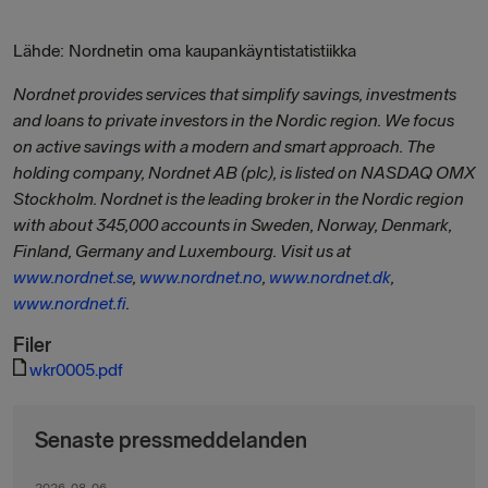
Lähde: Nordnetin oma kaupankäyntistatistiikka
Nordnet provides services that simplify savings, investments
and loans to private investors in the Nordic region. We focus
on active savings with a modern and smart approach. The
holding company, Nordnet AB (plc), is listed on NASDAQ OMX
Stockholm. Nordnet is the leading broker in the Nordic region
with about 345,000 accounts in Sweden, Norway, Denmark,
Finland, Germany and Luxembourg. Visit us at
www.nordnet.se
,
www.nordnet.no
,
www.nordnet.dk
,
www.nordnet.fi
.
Filer
wkr0005.pdf
Senaste pressmeddelanden