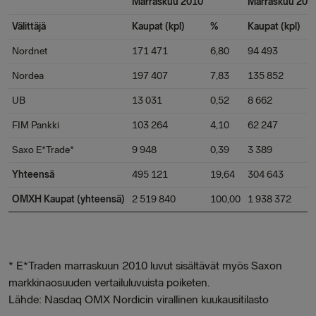
Marraskuu 2010
Marraskuu 200
Välittäjä
Kaupat (kpl)
%
Kaupat (kpl)
Nordnet
171 471
6,80
94 493
Nordea
197 407
7,83
135 852
UB
13 031
0,52
8 662
FIM Pankki
103 264
4,10
62 247
Saxo E*Trade*
9 948
0,39
3 389
Yhteensä
495 121
19,64
304 643
OMXH Kaupat (yhteensä)
2 519 840
100,00
1 938 372
* E*Traden marraskuun 2010 luvut sisältävät myös Saxon
markkinaosuuden vertailuluvuista poiketen.
Lähde: Nasdaq OMX Nordicin virallinen kuukausitilasto