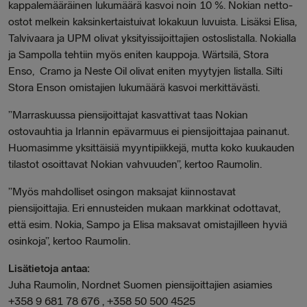
kappalemääräinen lukumäärä kasvoi noin 10 %. Nokian netto-
ostot melkein kaksinkertaistuivat lokakuun luvuista. Lisäksi Elisa,
Talvivaara ja UPM olivat yksityissijoittajien ostoslistalla. Nokialla
ja Sampolla tehtiin myös eniten kauppoja. Wärtsilä, Stora
Enso, Cramo ja Neste Oil olivat eniten myytyjen listalla. Silti
Stora Enson omistajien lukumäärä kasvoi merkittävästi.
”Marraskuussa piensijoittajat kasvattivat taas Nokian
ostovauhtia ja Irlannin epävarmuus ei piensijoittajaa painanut.
Huomasimme yksittäisiä myyntipiikkejä, mutta koko kuukauden
tilastot osoittavat Nokian vahvuuden”, kertoo Raumolin.
”Myös mahdolliset osingon maksajat kiinnostavat
piensijoittajia. Eri ennusteiden mukaan markkinat odottavat,
että esim. Nokia, Sampo ja Elisa maksavat omistajilleen hyviä
osinkoja”, kertoo Raumolin.
Lisätietoja antaa:
Juha Raumolin, Nordnet Suomen piensijoittajien asiamies
+358 9 681 78 676 , +358 50 500 4525