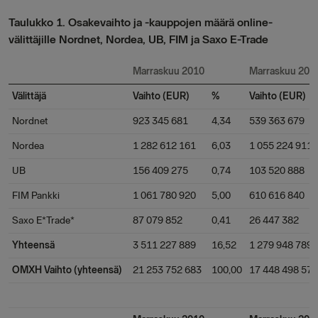
Taulukko 1. Osakevaihto ja -kauppojen määrä online-
välittäjille Nordnet, Nordea, UB, FIM ja Saxo E-Trade
Marraskuu 2010
Marraskuu 200
Välittäjä
Vaihto (EUR)
%
Vaihto (EUR)
Nordnet
923 345 681
4,34
539 363 679
Nordea
1 282 612 161
6,03
1 055 224 911
UB
156 409 275
0,74
103 520 888
FIM Pankki
1 061 780 920
5,00
610 616 840
Saxo E*Trade*
87 079 852
0,41
26 447 382
Yhteensä
3 511 227 889
16,52
1 279 948 789
OMXH Vaihto (yhteensä)
21 253 752 683
100,00
17 448 498 570