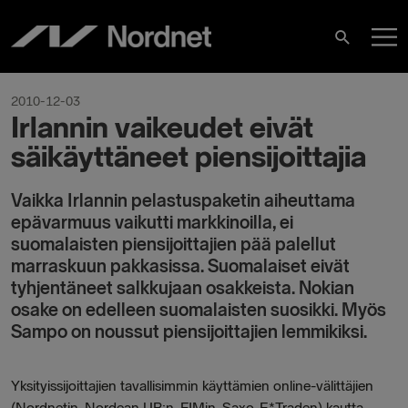
Hoppa
H
till
Sök
innehåll
2010-12-03
Irlannin vaikeudet eivät
säikäyttäneet piensijoittajia
Vaikka Irlannin pelastuspaketin aiheuttama
epävarmuus vaikutti markkinoilla, ei
suomalaisten piensijoittajien pää palellut
marraskuun pakkasissa. Suomalaiset eivät
tyhjentäneet salkkujaan osakkeista. Nokian
osake on edelleen suomalaisten suosikki. Myös
Sampo on noussut piensijoittajien lemmikiksi.
Yksityissijoittajien tavallisimmin käyttämien online-välittäjien
(Nordnetin, Nordean UB:n, FIMin, Saxo-E*Traden) kautta