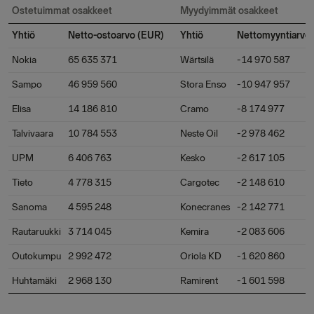
Ostetuimmat osakkeet
Myydyimmät osakkeet
Yhtiö
Netto-ostoarvo (EUR)
Yhtiö
Nettomyyntiarvo
Nokia
65 635 371
Wärtsilä
-14 970 587
Sampo
46 959 560
Stora Enso
-10 947 957
Elisa
14 186 810
Cramo
-8 174 977
Talvivaara
10 784 553
Neste Oil
-2 978 462
UPM
6 406 763
Kesko
-2 617 105
Tieto
4 778 315
Cargotec
-2 148 610
Sanoma
4 595 248
Konecranes
-2 142 771
Rautaruukki
3 714 045
Kemira
-2 083 606
Outokumpu
2 992 472
Oriola KD
-1 620 860
Huhtamäki
2 968 130
Ramirent
-1 601 598