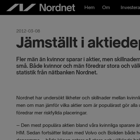
Hoppa
Hem
Om
Investera
till
innehåll
2012-03-08
Jämställt i aktied
Fler män än kvinnor sparar i aktier, men skillnade
små. Både kvinnor och män föredrar stora och välk
statistik från nätbanken Nordnet.
Nordnet har undersökt likheter och skillnader mellan kvinnli
men om man jämför vilka aktier som är populärast gör alla
föredrar mer riskfyllda placeringar.
– Den mest populära aktien bland våra kvinnliga sparare ä
HM. Sedan fortsätter listan med Volvo och Boliden både 