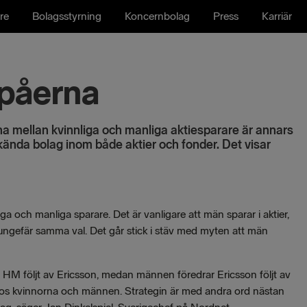
re
Bolagsstyrning
Koncernbolag
Press
Karriär
epåerna
rna mellan kvinnliga och manliga aktiesparare är annars
ända bolag inom både aktier och fonder. Det visar
ga och manliga sparare. Det är vanligare att män sparar i aktier,
 ungefär samma val. Det går stick i stäv med myten att män
r HM följt av Ericsson, medan männen föredrar Ericsson följt av
hos kvinnorna och männen. Strategin är med andra ord nästan