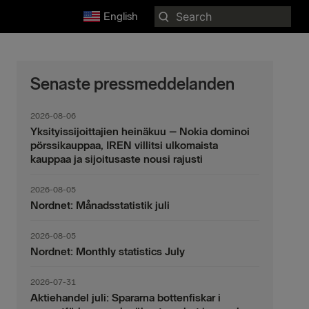
Search
English
for:
Senaste pressmeddelanden
2026-08-06
Yksityissijoittajien heinäkuu – Nokia dominoi
pörssikauppaa, IREN villitsi ulkomaista
kauppaa ja sijoitusaste nousi rajusti
2026-08-05
Nordnet: Månadsstatistik juli
2026-08-05
Nordnet: Monthly statistics July
2026-07-31
Aktiehandel juli: Spararna bottenfiskar i