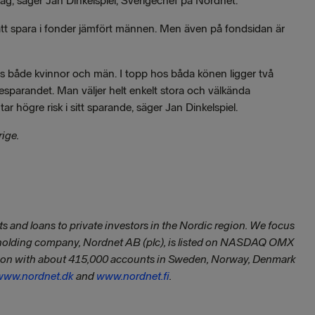
, säger Jan Dinkelspiel, Sverigechef på Nordnet.
g att spara i fonder jämfört männen. Men även på fondsidan är
s både kvinnor och män. I topp hos båda könen ligger två
esparandet. Man väljer helt enkelt stora och välkända
 högre risk i sitt sparande, säger Jan Dinkelspiel.
ige.
s and loans to private investors in the Nordic region. We focus
 holding company, Nordnet AB (plc), is listed on NASDAQ OMX
egion with about 415,000 accounts in Sweden, Norway, Denmark
www.nordnet.dk
and
www.nordnet.fi
.