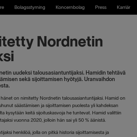
re
Bolagsstyrning
Koncernbolag
Press
Karriär
tetty Nordnetin
ksi
netin uudeksi talousasiantuntijaksi. Hamidin tehtävä
tämisen sekä sijoittamisen hyötyjä. Uranvaihdon
sta.
 ja hänet on nimitetty Nordnetin talousasiantuntijaksi. Hamid on
uhunut säästämisen ja sijoittamisen puolesta yli kahdeksan
ta kysytään keitä sijoituskasvoja he tuntevat. Hamid valittiin
jaksi vuonna 2020, jolloin hän sai yli 50 % äänistä.
si henkilöä, jolla on pitkä historia sijoittamisesta ja