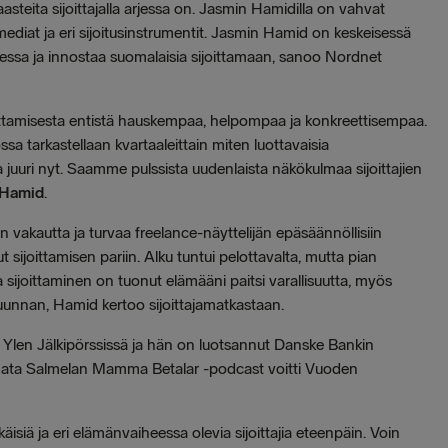
haasteita sijoittajalla arjessa on. Jasmin Hamidilla on vahvat
 mediat ja eri sijoitusinstrumentit. Jasmin Hamid on keskeisessä
ssa ja innostaa suomalaisia sijoittamaan, sanoo Nordnet
oittamisesta entistä hauskempaa, helpompaa ja konkreettisempaa.
a tarkastellaan kvartaaleittain miten luottavaisia
ksia juuri nyt. Saamme pulssista uudenlaista näkökulmaa sijoittajien
 Hamid
.
n vakautta ja turvaa freelance-näyttelijän epäsäännöllisiin
nut sijoittamisen pariin. Alku tuntui pelottavalta, mutta pian
ijoittaminen on tuonut elämääni paitsi varallisuutta, myös
unnan, Hamid kertoo sijoittajamatkastaan.
len Jälkipörssissä ja hän on luotsannut Danske Bankin
 Nata Salmelan Mamma Betalar -podcast voitti Vuoden
isiä ja eri elämänvaiheessa olevia sijoittajia eteenpäin. Voin