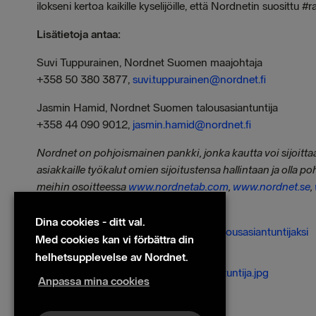
ilokseni kertoa kaikille kyselijöille, että Nordnetin suosittu
Lisätietoja antaa:
Suvi Tuppurainen, Nordnet Suomen maajohtaja
+358 50 380 3877,
suvi.tuppurainen@nordnet.fi
Jasmin Hamid, Nordnet Suomen talousasiantuntija
+358 44 090 9012,
jasmin.hamid@nordnet.fi
Nordnet on pohjoismainen pankki, jonka kautta voi sijoittaa
asiakkaille työkalut omien sijoitustensa hallintaan ja olla po
meihin osoitteessa
www.nordnetab.com
,
www.nordnet.se
,
Filer
Dina cookies - ditt val.
Jasmin Hamid nimitetty Nordnetin talousasiantuntijaksi
Med cookies kan vi förbättra din
Bilder
helhetsupplevelse av Nordnet.
Jasmin Hamid Nordnetin talousasiantuntija.jpg
Anpassa mina cookies