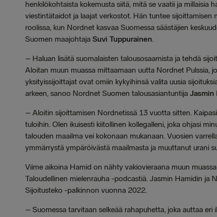
henkilökohtaista kokemusta siitä, mitä se vaatii ja millaisia 
viestintätaidot ja laajat verkostot. Hän tuntee sijoittamisen
roolissa, kun Nordnet kasvaa Suomessa säästäjien keskuude
Suomen maajohtaja
Suvi Tuppurainen
.
– Haluan lisätä suomalaisten talousosaamista ja tehdä sij
Aloitan muun muassa mittaamaan uutta Nordnet Pulssia, joss
yksityissijoittajat ovat omiin kykyihinsä valita uusia sijoitu
arkeen, sanoo Nordnet Suomen talousasiantuntija
Jasmin
– Aloitin sijoittamisen Nordnetissä 13 vuotta sitten. Kaipasi
tuloihin. Olen ikuisesti kiitollinen kollegalleni, joka ohjasi mi
talouden maailma vei kokonaan mukanaan. Vuosien varrella s
ymmärrystä ympäröivästä maailmasta ja muuttanut urani su
Viime aikoina Hamid on nähty vakiovieraana muun muassa Y
Taloudellinen mielenrauha -podcastiä. Jasmin Hamidin ja
Sijoitusteko -palkinnon vuonna 2022.
– Suomessa tarvitaan selkeää rahapuhetta, joka auttaa eri ikä