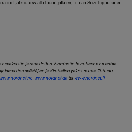
 #rahapodi jatkuu keväällä tauon jälkeen, toteaa Suvi Tuppurainen.
 osakkeisiin ja rahastoihin. Nordnetin tavoitteena on antaa
hjoismaisten säästäjien ja sijoittajien ykkösvalinta. Tutustu
www.nordnet.no
,
www.nordnet.dk
tai
www.nordnet.fi
.