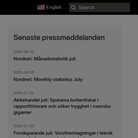
Search
English
for:
Senaste pressmeddelanden
2026-08-05
Nordnet: Månadsstatistik juli
2026-08-05
Nordnet: Monthly statistics July
2026-07-31
Aktiehandel juli: Spararna bottenfiskar i
rapportförlorare och söker trygghet i svenska
giganter
2026-07-30
Fondsparande juli: Vinsthemtagningar i teknik