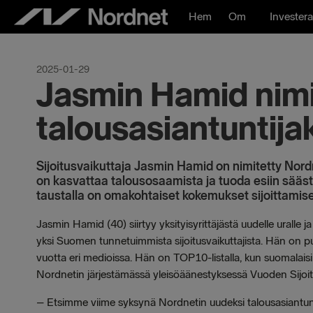
Hoppa
Hem
Om
Investera
till
innehåll
2025-01-29
Jasmin Hamid nimi
talousasiantuntija
Sijoitusvaikuttaja Jasmin Hamid on nimitetty Nord
on kasvattaa talousosaamista ja tuoda esiin sääs
taustalla on omakohtaiset kokemukset sijoittamise
Jasmin Hamid (40) siirtyy yksityisyrittäjästä uudelle uralle
yksi Suomen tunnetuimmista sijoitusvaikuttajista. Hän on p
vuotta eri medioissa. Hän on TOP10-listalla, kun suomalaisil
Nordnetin järjestämässä yleisöäänestyksessä Vuoden Sijoitta
– Etsimme viime syksynä Nordnetin uudeksi talousasiantuntijak