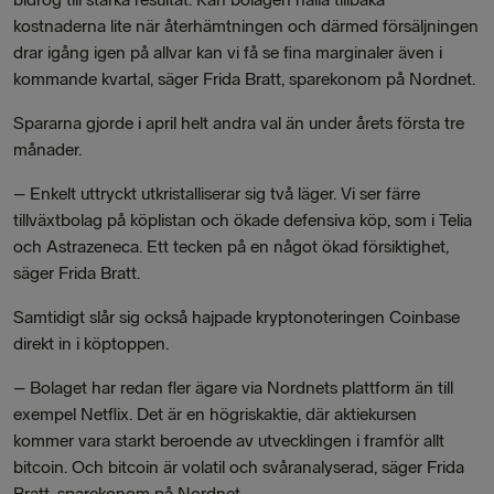
kostnaderna lite när återhämtningen och därmed försäljningen
drar igång igen på allvar kan vi få se fina marginaler även i
kommande kvartal, säger Frida Bratt, sparekonom på Nordnet.
Spararna gjorde i april helt andra val än under årets första tre
månader.
– Enkelt uttryckt utkristalliserar sig två läger. Vi ser färre
tillväxtbolag på köplistan och ökade defensiva köp, som i Telia
och Astrazeneca. Ett tecken på en något ökad försiktighet,
säger Frida Bratt.
Samtidigt slår sig också hajpade kryptonoteringen Coinbase
direkt in i köptoppen.
– Bolaget har redan fler ägare via Nordnets plattform än till
exempel Netflix. Det är en högriskaktie, där aktiekursen
kommer vara starkt beroende av utvecklingen i framför allt
bitcoin. Och bitcoin är volatil och svåranalyserad, säger Frida
Bratt, sparekonom på Nordnet.