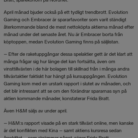
April månad bjuder också på ett tydligt trendbrott. Evolution
Gaming och Embracer är spararfavoriter som varit ständigt
återkommande bland de mest nettoköpta aktierna månad efter
månad under det senaste året. Nu är Embracer borta från
köptoppen, medan Evolution Gaming finns på säljlistan.
– Efter de raketuppgångar dessa spelaktier gett är det klart att
många frågar sig hur länge det kan fortsätta, även om
vinsttillväxten i de här bolagen till skillnad från i många andra
tillväxtaktier faktiskt har hängt på kursuppgången. Evolution
Gaming kom med en urstark rapport i slutet av månaden, och
det blir intressant att se om den förändrar spararnas syn på
aktien kommande månader, konstaterar Frida Bratt.
Även H&M säljs av under april.
– H&M:s rapport visade på en stark tillväxt online, men kanske
är det konflikten med Kina – samt aktiens kursresa sedan
årsskiftet – som skrämmer något, säger Frida Bratt.