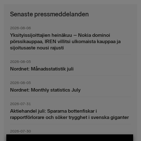
Senaste pressmeddelanden
2026-08-06
Yksityissijoittajien heinäkuu – Nokia dominoi
pörssikauppaa, IREN villitsi ulkomaista kauppaa ja
sijoitusaste nousi rajusti
2026-08-05
Nordnet: Månadsstatistik juli
2026-08-05
Nordnet: Monthly statistics July
2026-07-31
Aktiehandel juli: Spararna bottenfiskar i
rapportförlorare och söker trygghet i svenska giganter
2026-07-30
Fondsparande juli: Vinsthemtagningar i teknik – men