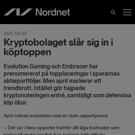
Hoppa
H
till
Sök
innehåll
2021-04-29
Kryptobolaget slår sig in i
köptoppen
Evolution Gaming och Embracer har
prenumererat på topplaceringar i spararnas
aktieportföljer. Men april markerar ett
trendbrott. Istället gör hajpade
kryptonoteringen entré, samtidigt som defensiva
köp ökar.
April månad avslutades med en stark rapportperiod.
– Det var i flera rapporter framför allt låga kostnader som
bidrog till starka resultat. Kan bolagen hålla tillbaka