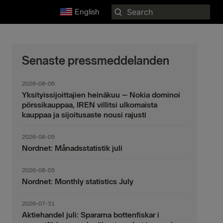
Search
English
for:
Senaste pressmeddelanden
2026-08-06
Yksityissijoittajien heinäkuu – Nokia dominoi
pörssikauppaa, IREN villitsi ulkomaista
kauppaa ja sijoitusaste nousi rajusti
2026-08-05
Nordnet: Månadsstatistik juli
2026-08-05
Nordnet: Monthly statistics July
2026-07-31
Aktiehandel juli: Spararna bottenfiskar i