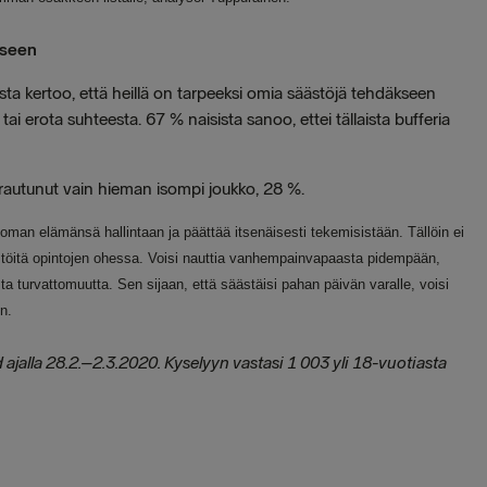
iseen
a kertoo, että heillä on tarpeeksi omia säästöjä tehdäkseen
 erota suhteesta. 67 % naisista sanoo, ettei tällaista bufferia
rautunut vain hieman isompi joukko, 28 %.
aa oman elämänsä hallintaan ja päättää itsenäisesti tekemisistään. Tällöin ei
a töitä opintojen ohessa. Voisi nauttia vanhempainvapaasta pidempään,
sta turvattomuutta. Sen sijaan, että säästäisi pahan päivän varalle, voisi
n.
jalla 28.2.–2.3.2020. Kyselyyn vastasi 1 003 yli 18-vuotiasta