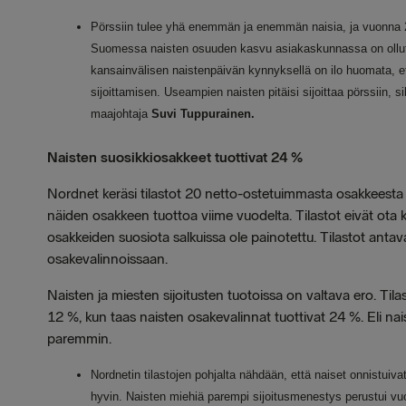
Pörssiin tulee yhä enemmän ja enemmän naisia, ja vuonna 20
Suomessa naisten osuuden kasvu asiakaskunnassa on ollut
kansainvälisen naistenpäivän kynnyksellä on ilo huomata, e
sijoittamisen. Useampien naisten pitäisi sijoittaa pörssiin, 
maajohtaja
Suvi Tuppurainen.
Naisten suosikkiosakkeet tuottivat 24 %
Nordnet keräsi tilastot 20 netto-ostetuimmasta osakkeesta na
näiden osakkeen tuottoa viime vuodelta. Tilastot eivät ota 
osakkeiden suosiota salkuissa ole painotettu. Tilastot antav
osakevalinnoissaan.
Naisten ja miesten sijoitusten tuotoissa on valtava ero. Til
12 %, kun taas naisten osakevalinnat tuottivat 24 %. Eli na
paremmin.
Nordnetin tilastojen pohjalta nähdään, että naiset onnistuiva
hyvin. Naisten miehiä parempi sijoitusmenestys perustui vu