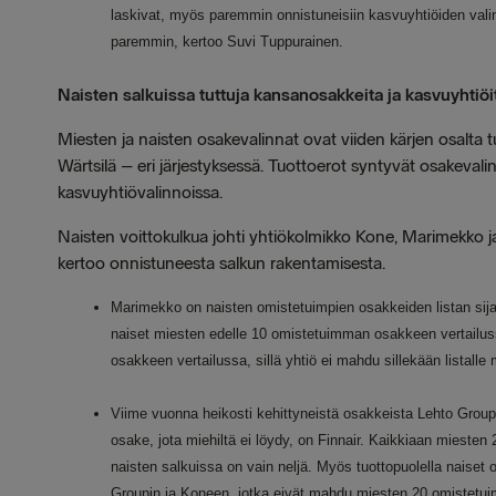
laskivat, myös paremmin onnistuneisiin kasvuyhtiöiden vali
paremmin, kertoo Suvi Tuppurainen.
Naisten salkuissa tuttuja kansanosakkeita ja kasvuyhtiöi
Miesten ja naisten osakevalinnat ovat viiden kärjen osalta
Wärtsilä – eri järjestyksessä. Tuottoerot syntyvät osakevalinno
kasvuyhtiövalinnoissa.
Naisten voittokulkua johti yhtiökolmikko Kone, Marimekko 
kertoo onnistuneesta salkun rakentamisesta.
Marimekko on naisten omistetuimpien osakkeiden listan sij
naiset miesten edelle 10 omistetuimman osakkeen vertailu
osakkeen vertailussa, sillä yhtiö ei mahdu sillekään listall
Viime vuonna heikosti kehittyneistä osakkeista Lehto Group 
osake, jota miehiltä ei löydy, on Finnair. Kaikkiaan miesten
naisten salkuissa on vain neljä. Myös tuottopuolella naiset
Groupin ja Koneen, jotka eivät mahdu miesten 20 omistetui