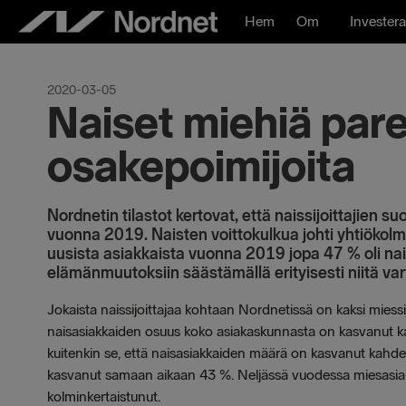
Hoppa
Hem
Om
Investera
till
innehåll
2020-03-05
Naiset miehiä par
osakepoimijoita
Nordnetin tilastot kertovat, että naissijoittajien s
vuonna 2019. Naisten voittokulkua johti yhtiökol
uusista asiakkaista vuonna 2019 jopa 47 % oli nais
elämänmuutoksiin säästämällä erityisesti niitä var
Jokaista naissijoittajaa kohtaan Nordnetissä on kaksi miessij
naisasiakkaiden osuus koko asiakaskunnasta on kasvanut 
kuitenkin se, että naisasiakkaiden määrä on kasvanut kah
kasvanut samaan aikaan 43 %. Neljässä vuodessa miesasiakk
kolminkertaistunut.