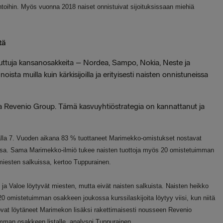
ntoihin. Myös vuonna 2018 naiset onnistuivat sijoituksissaan miehiä
tä
 tuttuja kansanosakkeita – Nordea, Sampo, Nokia, Neste ja
ista muilla kuin kärkisijoilla ja erityisesti naisten onnistuneissa
ja Revenio Group. Tämä kasvuyhtiöstrategia on kannattanut ja
alla 7. Vuoden aikana 83 % tuottaneet Marimekko-omistukset nostavat
ssa. Sama Marimekko-ilmiö tukee naisten tuottoja myös 20 omistetuimman
e miesten salkuissa, kertoo Tuppurainen.
ja Valoe löytyvät miesten, mutta eivät naisten salkuista. Naisten heikko
 20 omistetuimman osakkeen joukossa kurssilaskijoita löytyy viisi, kun niitä
 ovat löytäneet Marimekon lisäksi rakettimaisesti nousseen Revenio
mman osakkeen listalle, analysoi Tuppurainen.