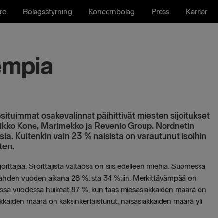
re
Bolagsstyrning
Koncernbolag
Press
Karriär
empia
uosituimmat osakevalinnat päihittivät miesten sijoitukset
mikko Kone, Marimekko ja Revenio Group. Nordnetin
ia. Kuitenkin vain 23 % naisista on varautunut isoihin
ten.
oittajaa. Sijoittajista valtaosa on siis edelleen miehiä. Suomessa
kahden vuoden aikana 28 %:ista 34 %:iin. Merkittävämpää on
dessa vuodessa huikeat 87 %, kun taas miesasiakkaiden määrä on
aiden määrä on kaksinkertaistunut, naisasiakkaiden määrä yli