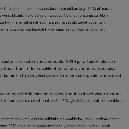
19 Nordnetin uusista suomalaisista asiakkaista jo 47 % oli naisia.
 voimakkainta koko pohjoismaisessa Nordnet-konsernissa. Näin
ttä kymmenet tuhannet suomalaiset naiset aloittavat vuosittain
sillä he ovat yksinkertaisesti hyviä siinä, sanoo Nordnet Suomen
isten ja miesten välillä vuodelta 2019 ja tarkasteli jokaisen
kantaa siihen, milloin osakkeet on ostettu vuoden aikana eikä
at kuitenkin hyvän yleiskuvan siitä, miten sukupuolet onnistuivat
astojen perusteella miesten osakevalinnat tuottivat viime vuonna
isten suosikkiosakkeet tuottivat 12 %-yksikköä miesten suosikkeja
t poimimaan viime vuonna salkkuihinsa osakkeita, jotka tuottivat erittäin
onna 2019 sekä pienempään määrään yhtiövalintoja, joiden kurssit