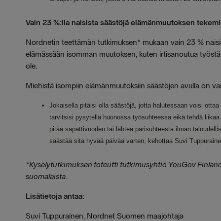
Vain 23 %:lla naisista säästöjä elämänmuutoksen tekem
Nordnetin teettämän tutkimuksen* mukaan vain 23 % naisist
elämässään isomman muutoksen, kuten irtisanoutua työstä tai
ole.
Miehistä isompiin elämänmuutoksiin säästöjen avulla on va
Jokaisella pitäisi olla säästöjä, jotta halutessaan voisi ott
tarvitsisi pysytellä huonossa työsuhteessa eikä tehdä liika
pitää sapattivuoden tai lähteä parisuhteesta ilman taloudelli
säästää sitä hyvää päivää varten, kehottaa Suvi Tuppuraine
*Kyselytutkimuksen toteutti tutkimusyhtiö YouGov Finland a
suomalaista.
Lisätietoja antaa:
Suvi Tuppurainen, Nordnet Suomen maajohtaja