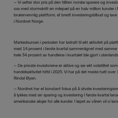
– Vi setter stor pris på den tilliten norske sparere og inv
oss med stormskritt en milepæl på en halv million kunder i 
brukervennlig plattform, et bredt investeringstilbud og lave
i Nordnet Norge.
Markedsuroen i perioden har bidratt til økt aktivitet på pla
med 14 prosent i første kvartal sammenlignet med samme pe
hele 34 prosent av handlene i kvartalet ble gjort i utenland
– De private investorene er aktive og ser økt volatilitet s
handelsaktivitet hittil i 2025. Vi har på det meste hatt o
Rindal Øyen.
– Nordnet har et konstant fokus på å utvide investeringsm
å lykkes med sin sparing og investering I første kvartal lanse
amerikanske aksjer for alle kunder. I løpet av våren vil vi la