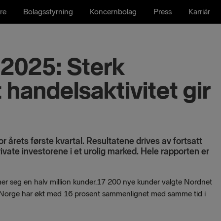
re
Bolagsstyrning
Koncernbolag
Press
Karriär
 2025: Sterk
handelsaktivitet gir
for årets første kvartal. Resultatene drives av fortsatt
ivate investorene i et urolig marked. Hele rapporten er
er seg en halv million kunder.17 200 nye kunder valgte Nordnet
r i Norge har økt med 16 prosent sammenlignet med samme tid i