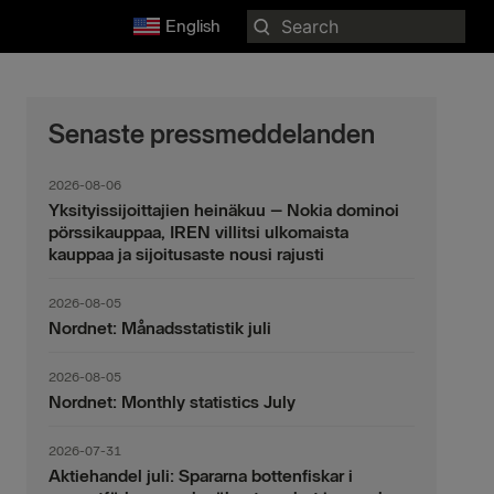
Search
English
for:
Senaste pressmeddelanden
2026-08-06
Yksityissijoittajien heinäkuu – Nokia dominoi
pörssikauppaa, IREN villitsi ulkomaista
kauppaa ja sijoitusaste nousi rajusti
2026-08-05
Nordnet: Månadsstatistik juli
2026-08-05
Nordnet: Monthly statistics July
2026-07-31
Aktiehandel juli: Spararna bottenfiskar i