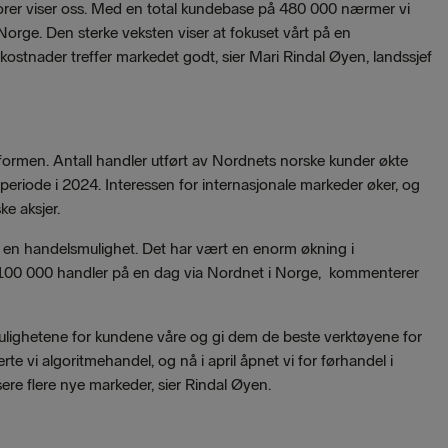
estorer viser oss. Med en total kundebase på 480 000 nærmer vi
Norge. Den sterke veksten viser at fokuset vårt på en
 kostnader treffer markedet godt, sier Mari Rindal Øyen, landssjef
ttformen. Antall handler utført av Nordnets norske kunder økte
riode i 2024. Interessen for internasjonale markeder øker, og
ske aksjer.
om en handelsmulighet. Det har vært en enorm økning i
ver 100 000 handler på en dag via Nordnet i Norge, kommenterer
ulighetene for kundene våre og gi dem de beste verktøyene for
rte vi algoritmehandel, og nå i april åpnet vi for førhandel i
nsere flere nye markeder, sier Rindal Øyen.