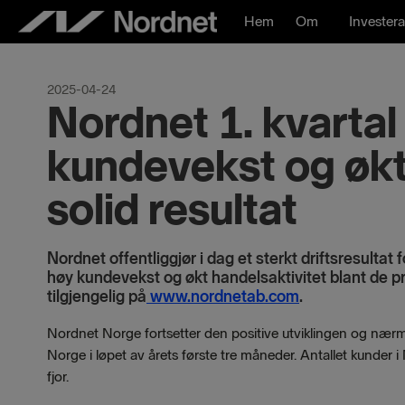
Hoppa
Hem
Om
Investera
till
innehåll
2025-04-24
Nordnet 1. kvartal
kundevekst og økt 
solid resultat
Nordnet offentliggjør i dag et sterkt driftsresultat 
høy kundevekst og økt handelsaktivitet blant de pr
tilgjengelig på
www.nordnetab.com
.
Nordnet Norge fortsetter den positive utviklingen og nærm
Norge i løpet av årets første tre måneder. Antallet kunde
fjor.