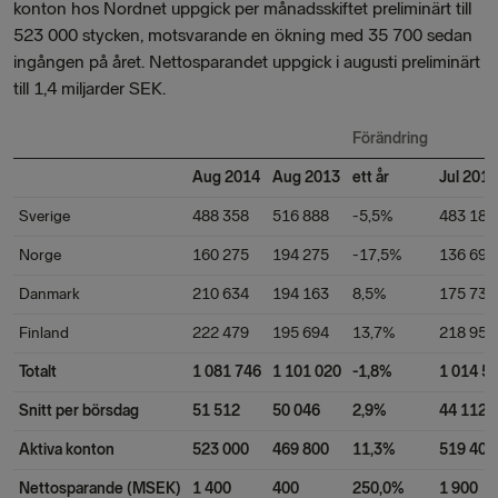
konton hos Nordnet uppgick per månadsskiftet preliminärt till
523 000 stycken, motsvarande en ökning med 35 700 sedan
ingången på året. Nettosparandet uppgick i augusti preliminärt
till 1,4 miljarder SEK.
Förändring
Aug 2014
Aug 2013
ett år
Jul 2014
Sverige
488 358
516 888
-5,5%
483 182
Norge
160 275
194 275
-17,5%
136 696
Danmark
210 634
194 163
8,5%
175 735
Finland
222 479
195 694
13,7%
218 956
Totalt
1 081 746
1 101 020
-1,8%
1 014 5
Snitt per börsdag
51 512
50 046
2,9%
44 112
Aktiva konton
523 000
469 800
11,3%
519 400
Nettosparande (MSEK)
1 400
400
250,0%
1 900