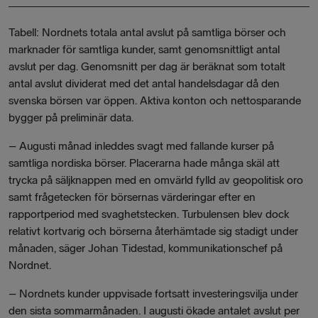
Tabell: Nordnets totala antal avslut på samtliga börser och
marknader för samtliga kunder, samt genomsnittligt antal
avslut per dag. Genomsnitt per dag är beräknat som totalt
antal avslut dividerat med det antal handelsdagar då den
svenska börsen var öppen. Aktiva konton och nettosparande
bygger på preliminär data.
–
Augusti månad inleddes svagt med fallande kurser på
samtliga nordiska börser. Placerarna hade många skäl att
trycka på säljknappen med en omvärld fylld av geopolitisk oro
samt frågetecken för börsernas värderingar efter en
rapportperiod med svaghetstecken. Turbulensen blev dock
relativt kortvarig och börserna återhämtade sig stadigt under
månaden, säger Johan Tidestad, kommunikationschef på
Nordnet.
– Nordnets kunder uppvisade fortsatt investeringsvilja under
den sista sommarmånaden. I augusti ökade antalet avslut per