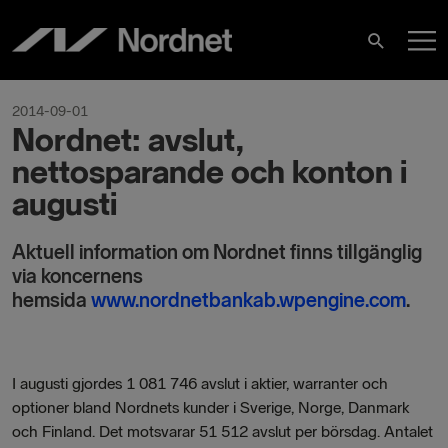
Hoppa
H
till
Sök
innehåll
2014-09-01
Nordnet: avslut,
nettosparande och konton i
augusti
Aktuell information om Nordnet finns tillgänglig
via koncernens
hemsida
www.nordnetbankab.wpengine.com
.
I augusti gjordes 1 081 746 avslut i aktier, warranter och
optioner bland Nordnets kunder i Sverige, Norge, Danmark
och Finland. Det motsvarar 51 512 avslut per börsdag. Antalet