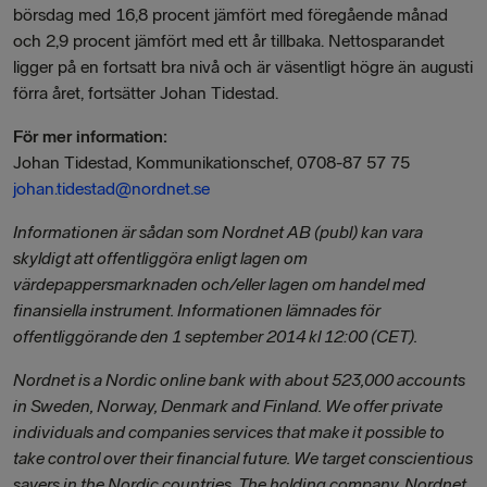
börsdag med 16,8 procent jämfört med föregående månad
och 2,9 procent jämfört med ett år tillbaka. Nettosparandet
ligger på en fortsatt bra nivå och är väsentligt högre än augusti
förra året, fortsätter Johan Tidestad.
För mer information:
Johan Tidestad, Kommunikationschef, 0708-87 57 75
johan.tidestad@nordnet.se
Informationen är sådan som Nordnet AB (publ) kan vara
skyldigt att offentliggöra enligt lagen om
värdepappersmarknaden och/eller lagen om handel med
finansiella instrument. Informationen lämnades för
offentliggörande den 1 september 2014 kl 12:00 (CET).
Nordnet is a Nordic online bank with about 523,000 accounts
in Sweden, Norway, Denmark and Finland. We offer private
individuals and companies services that make it possible to
take control over their financial future. We target conscientious
savers in the Nordic countries. The holding company, Nordnet