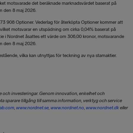
vilket motsvarade det beräknade marknadsvärdet baserat på
m den 8 maj 2026.
73 908 Optioner. Vederlag för återköpta Optioner kommer att
 vilket motsvarar en utspädning om cirka 0,04% baserat på
aktie i Nordnet åsattes ett värde om 306,00 kronor, motsvarande
m den 8 maj 2026.
tående, vilka kan utnyttjas för teckning av nya stamaktier.
de och investeringar. Genom innovation, enkelhet och
ata sparare tillgång till samma information, verktyg och service
ab.com
,
www.nordnet.se
,
www.nordnet.no
,
www.nordnet.dk
eller