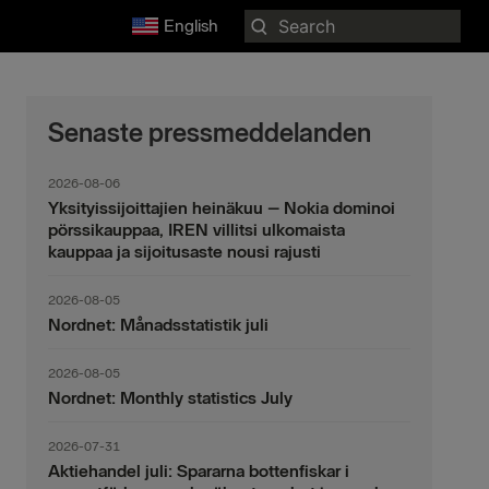
Search
English
for:
Senaste pressmeddelanden
2026-08-06
Yksityissijoittajien heinäkuu – Nokia dominoi
pörssikauppaa, IREN villitsi ulkomaista
kauppaa ja sijoitusaste nousi rajusti
2026-08-05
Nordnet: Månadsstatistik juli
2026-08-05
Nordnet: Monthly statistics July
2026-07-31
Aktiehandel juli: Spararna bottenfiskar i