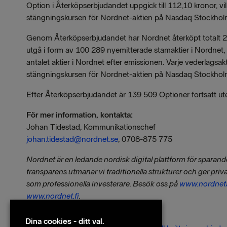
Option i Återköpserbjudandet uppgick till 112,10 kronor, 
stängningskursen för Nordnet-aktien på Nasdaq Stockhol
Genom Återköpserbjudandet har Nordnet återköpt totalt 2
utgå i form av 100 289 nyemitterade stamaktier i Nordnet,
antalet aktier i Nordnet efter emissionen. Varje vederlags
stängningskursen för Nordnet-aktien på Nasdaq Stockhol
Efter Återköpserbjudandet är 139 509 Optioner fortsatt utes
För mer information, kontakta:
Johan Tidestad, Kommunikationschef
johan.tidestad@nordnet.se
, 0708-875 775
Nordnet är en ledande nordisk digital plattform för sparan
transparens utmanar vi traditionella strukturer och ger priv
som professionella investerare. Besök oss på
www.nordnet
www.nordnet.fi
.
Filer
Dina cookies - ditt val.