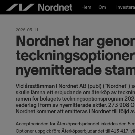
Hoppa
Hem
Om
Investera
till
innehåll
2026-05-11
Nordnet har genom
teckningsoptioner 
nyemitterade stam
Vid årsstämman i Nordnet AB (publ) (”Nordnet”) s
skulle lämna ett erbjudande om återköp av teckni
ramen för bolagets teckningsoptionsprogram 20
vederlag i form av nyemitterade aktier. 273 908 O
Nordnet kommer att emitteras i Nordnet till följd 
Acceptperioden för Återköpserbjudandet inleddes den 5 m
Optioner uppgick före Återköpserbjudandet till 413 417, vilk