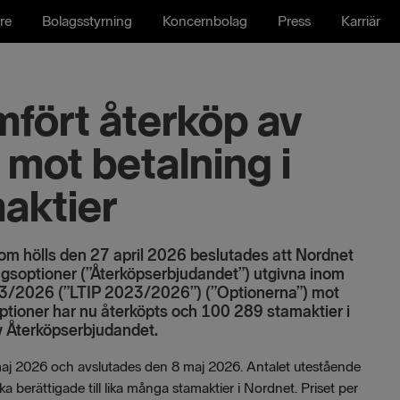
re
Bolagsstyrning
Koncernbolag
Press
Karriär
fört återköp av
mot betalning i
aktier
om hölls den 27 april 2026 beslutades att Nordnet
ngsoptioner (”Återköpserbjudandet”) utgivna inom
23/2026 (”LTIP 2023/2026”) (”Optionerna”) mot
ptioner har nu återköpts och 100 289 stamaktier i
av Återköpserbjudandet.
aj 2026 och avslutades den 8 maj 2026. Antalet utestående
a berättigade till lika många stamaktier i Nordnet. Priset per