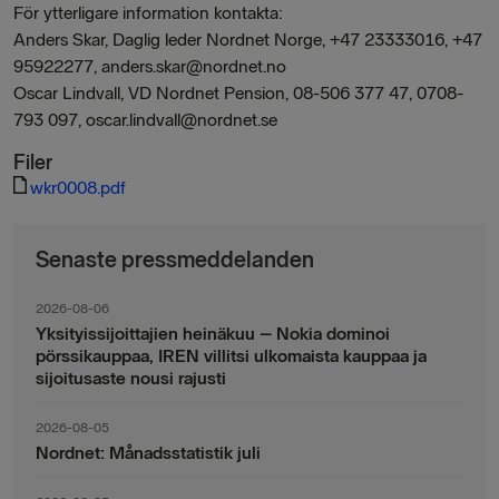
För ytterligare information kontakta:
Anders Skar, Daglig leder Nordnet Norge, +47 23333016, +47
95922277, anders.skar@nordnet.no
Oscar Lindvall, VD Nordnet Pension, 08-506 377 47, 0708-
793 097, oscar.lindvall@nordnet.se
Filer
wkr0008.pdf
Senaste pressmeddelanden
2026-08-06
Yksityissijoittajien heinäkuu – Nokia dominoi
pörssikauppaa, IREN villitsi ulkomaista kauppaa ja
sijoitusaste nousi rajusti
2026-08-05
Nordnet: Månadsstatistik juli