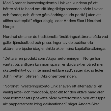
Med Nordnet Investeringskonto Link kan kundena på ett
bättre sätt ta hand om sitt långsiktiga sparande både i aktier
och fonder, och lättare göra ändringar i sin portfölj utan att
utlösa skatteplikt”, säger daglig leder Anders Skar i Nordnet
Norge.
Nordnet utmanar de traditionella försäkringsaktörena både vad
gäller tjänsteutbud och priser. Ingen av de traditionella
aktörena erbjuder idag enskilda aktier i sina kapitalförsäkringar.
”Detta är en produkt som Aksjonærforeningen i Norge har
väntat på, äntligen kan man spara i enskilda aktier på ett mer
skatteeffektivt och inte minst enklare sätt”, säger daglig leder
John Petter Tollefsen i Aksjonærforeningen.
”Nordnet Investeringskonto Link är även ett alternativ till en
vanlig aktie- och fonddepå, speciellt för den aktive handlaren
som kommer att uppskatta både skattefördelen och att slippa
allt pappersarbete kring deklarationen”, säger Anders Skar.