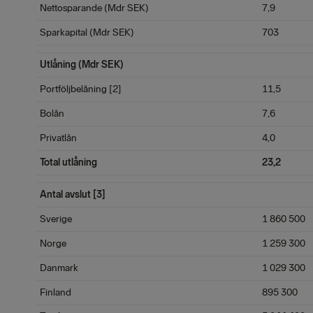
Nettosparande (Mdr SEK)
7,9
Sparkapital (Mdr SEK)
703
Utlåning (Mdr SEK)
Portföljbelåning [2]
11,5
Bolån
7,6
Privatlån
4,0
Total utlåning
23,2
Antal avslut [3]
Sverige
1 860 500
Norge
1 259 300
Danmark
1 029 300
Finland
895 300