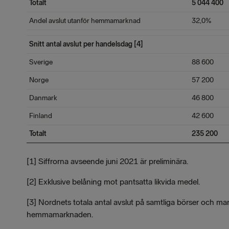
Totalt
5 044 400
Andel avslut utanför hemmamarknad
32,0%
Snitt antal avslut per handelsdag [4]
Sverige
88 600
Norge
57 200
Danmark
46 800
Finland
42 600
Totalt
235 200
[1] Siffrorna avseende juni 2021 är preliminära.
[2] Exklusive belåning mot pantsatta likvida medel.
[3] Nordnets totala antal avslut på samtliga börser och ma
hemmamarknaden.