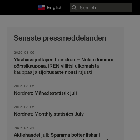
Search
English
for:
Senaste pressmeddelanden
2026-08-06
Yksityissijoittajien heinäkuu – Nokia dominoi
pörssikauppaa, IREN villitsi ulkomaista
kauppaa ja sijoitusaste nousi rajusti
2026-08-05
Nordnet: Månadsstatistik juli
2026-08-05
Nordnet: Monthly statistics July
2026-07-31
Aktiehandel juli: Spararna bottenfiskar i