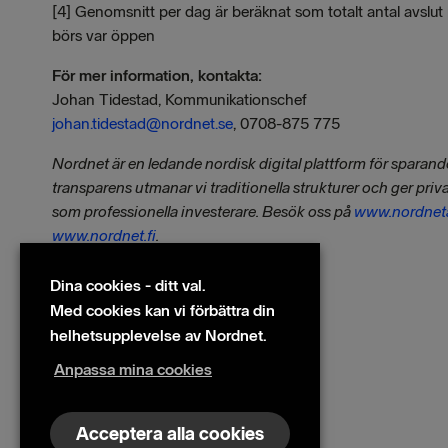
[4] Genomsnitt per dag är beräknat som totalt antal avslu
börs var öppen
För mer information, kontakta:
Johan Tidestad, Kommunikationschef
johan.tidestad@nordnet.se
, 0708-875 775
Nordnet är en ledande nordisk digital plattform för sparan
transparens utmanar vi traditionella strukturer och ger priv
som professionella investerare. Besök oss på
www.nordnet
www.nordnet.fi
.
Filer
Dina cookies - ditt val.
2106, Nordnet Månadsstatistik juni
Med cookies kan vi förbättra din
Bilder
helhetsupplevelse av Nordnet.
Johan Tidestad, Nordnet.PNG
Anpassa mina cookies
Acceptera alla cookies
© 2026 Nordnet AB (publ)