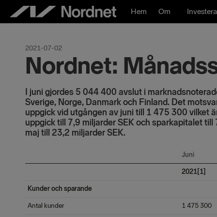
Hoppa
Hem
Om
Investera
till
innehåll
2021-07-02
Nordnet: Månadssta
I juni gjordes 5 044 400 avslut i marknadsnoterad
Sverige, Norge, Danmark och Finland. Det motsvar
uppgick vid utgången av juni till 1 475 300 vilke
uppgick till 7,9 miljarder SEK och sparkapitalet ti
maj till 23,2 miljarder SEK.
Juni
2021[1]
Kunder och sparande
Antal kunder
1 475 300