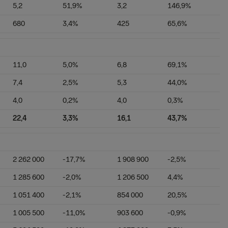
5,2
51,9%
3,2
146,9%
680
3,4%
425
65,6%
11,0
5,0%
6,8
69,1%
7,4
2,5%
5,3
44,0%
4,0
0,2%
4,0
0,3%
22,4
3,3%
16,1
43,7%
2 262 000
-17,7%
1 908 900
-2,5%
1 285 600
-2,0%
1 206 500
4,4%
1 051 400
-2,1%
854 000
20,5%
1 005 500
-11,0%
903 600
-0,9%