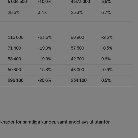
5 604 500
-10,0%
4 873 000
3,5%
28,6%
3,4%
25,3%
6,7%
116 000
-23,6%
90 900
-2,5%
71 400
-19,9%
57 500
-0,5%
58 400
-19,9%
42 700
9,6%
50 300
-15,3%
43 000
-0,9%
296 100
-20,6%
234 100
0,5%
rknader för samtliga kunder, samt andel avslut utanför