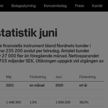
re
Bolagsstyrning
Koncernbolag
Press
Karriär
tistik juni
e finansiella instrument bland Nordnets kunder i
ar 235 200 avslut per börsdag. Antalet kunder
t är 27 000 fler än föregående månad. Nettosparandet
ll 703 miljarder SEK. Utlåningen uppgick vid utgången av
Maj
Förändring
Juni
Förändring
2021
en månad
2020
ett år
1 448 300
1,9%
1 069 200
38,0%