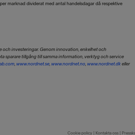
t per marknad dividerat med antal handelsdagar då respektive
de och investeringar. Genom innovation, enkelhet och
ata sparare tillgång till samma information, verktyg och service
ab.com
,
www.nordnet.se
,
www.nordnet.no
,
www.nordnet.dk
eller
Cookie policy
|
Kontakta oss
|
Pressk