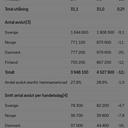
Total utlåning
31,1
31,0
0,2%
Antal avslut[3]
Sverige
1 644 600
1 808 500
-9,1%
Norge
771 100
875 600
-11,9
Danmark
777 200
976 600
-20,4
Finland
755 200
867 200
-12,9
Totalt
3 948 100
4 527 900
-12,8
Andel avslut utanför hemmamarknad
27,9%
28,9%
-1,0%
Snitt antal avslut per handelsdag[4]
Sverige
78 300
82 200
-4,7%
Norge
36 700
39 800
-7,8%
Danmark
37 000
44 400
-16,7