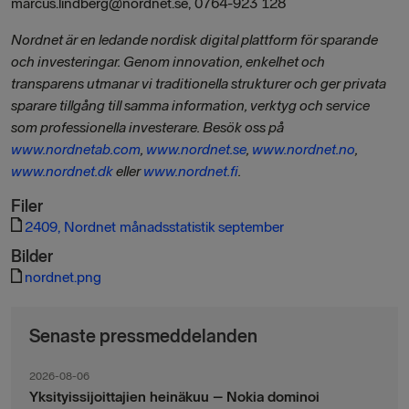
marcus.lindberg@nordnet.se, 0764-923 128
Nordnet är en ledande nordisk digital plattform för sparande
och investeringar. Genom innovation, enkelhet och
transparens utmanar vi traditionella strukturer och ger privata
sparare tillgång till samma information, verktyg och service
som professionella investerare. Besök oss på
www.nordnetab.com
,
www.nordnet.se
,
www.nordnet.no
,
www.nordnet.dk
eller
www.nordnet.fi
.
Filer
2409, Nordnet månadsstatistik september
Bilder
nordnet.png
Senaste pressmeddelanden
2026-08-06
Yksityissijoittajien heinäkuu – Nokia dominoi