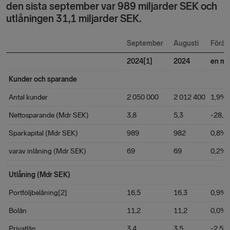
den sista september var 989 miljarder SEK och
utlåningen 31,1 miljarder SEK.
September
Augusti
Förän
2024[1]
2024
en m
Kunder och sparande
Antal kunder
2 050 000
2 012 400
1,9%
Nettosparande (Mdr SEK)
3,8
5,3
-28,3
Sparkapital (Mdr SEK)
989
982
0,8%
varav inlåning (Mdr SEK)
69
69
0,2%
Utlåning (Mdr SEK)
Portföljbelåning[2]
16,5
16,3
0,9%
Bolån
11,2
11,2
0,0%
Privatlån
3,4
3,5
-2,5%