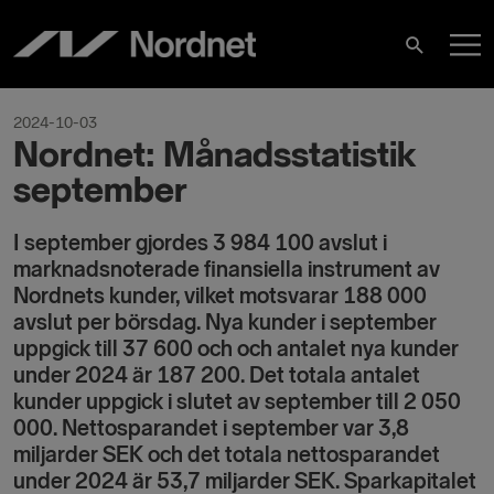
Hoppa
H
till
Sök
innehåll
2024-10-03
Nordnet: Månadsstatistik
september
I september gjordes 3 984 100 avslut i
marknadsnoterade finansiella instrument av
Nordnets kunder, vilket motsvarar 188 000
avslut per börsdag. Nya kunder i september
uppgick till 37 600 och och antalet nya kunder
under 2024 är 187 200. Det totala antalet
kunder uppgick i slutet av september till 2 050
000. Nettosparandet i september var 3,8
miljarder SEK och det totala nettosparandet
under 2024 är 53,7 miljarder SEK. Sparkapitalet