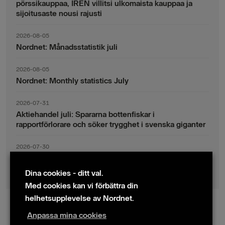
pörssikauppaa, IREN villitsi ulkomaista kauppaa ja
sijoitusaste nousi rajusti
2026-08-05
Nordnet: Månadsstatistik juli
2026-08-05
Nordnet: Monthly statistics July
2026-07-31
Aktiehandel juli: Spararna bottenfiskar i
rapportförlorare och söker trygghet i svenska giganter
2026-07-30
Fondsparande juli: Vinsthemtagningar i teknik – men
indexsparandet ligger fast
Dina cookies - ditt val.
Med cookies kan vi förbättra din
helhetsupplevelse av Nordnet.
Anpassa mina cookies
© 2024 Nordnet AB (publ)