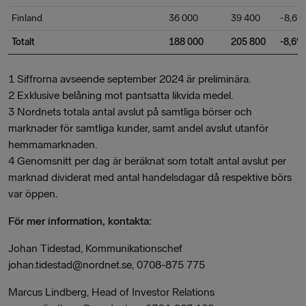
Finland
36 000
39 400
-8,6%
Totalt
188 000
205 800
-8,6%
1 Siffrorna avseende september 2024 är preliminära.
2 Exklusive belåning mot pantsatta likvida medel.
3 Nordnets totala antal avslut på samtliga börser och
marknader för samtliga kunder, samt andel avslut utanför
hemmamarknaden.
4 Genomsnitt per dag är beräknat som totalt antal avslut per
marknad dividerat med antal handelsdagar då respektive börs
var öppen.
För mer information, kontakta:
Johan Tidestad, Kommunikationschef
johan.tidestad@nordnet.se, 0708-875 775
Marcus Lindberg, Head of Investor Relations