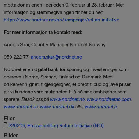
motta donasjonen i perioden 9. februar til 28. februar. Mer
informasjon og stemmegivningen finner du her:
https://www.nordnet.no/no/kampanjer/return-initiative
For mer informasjon ta kontakt med:
Anders Skar, Country Manager Nordnet Norway
959 222 77,
anders.skar@nordnet.no
Nordnet er en digital bank for sparing og investeringer som
opererer i Norge, Sverige, Finland og Danmark. Med
brukervennlighet, tilgjengelighet, et bredt tilbud og lave priser,
gir vi kundene våre muligheten til å nå sine ambisjoner som
sparere.
Besøk oss på
www.nordnet.no
,
www.nordnetab.com
,
www.nordnet.se
,
www.nordnet.dk
eller
www.nordnet.fi
.
Filer
220209, Pressemelding Return Initiative (NO)
Bilder