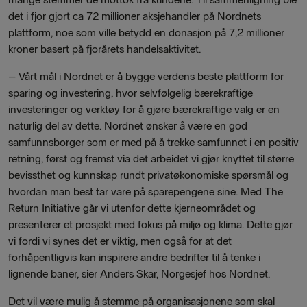
det i fjor gjort ca 72 millioner aksjehandler på Nordnets
plattform, noe som ville betydd en donasjon på 7,2 millioner
kroner basert på fjorårets handelsaktivitet.
– Vårt mål i Nordnet er å bygge verdens beste plattform for
sparing og investering, hvor selvfølgelig bærekraftige
investeringer og verktøy for å gjøre bærekraftige valg er en
naturlig del av dette. Nordnet ønsker å være en god
samfunnsborger som er med på å trekke samfunnet i en positiv
retning, først og fremst via det arbeidet vi gjør knyttet til større
bevissthet og kunnskap rundt privatøkonomiske spørsmål og
hvordan man best tar vare på sparepengene sine. Med The
Return Initiative går vi utenfor dette kjerneområdet og
presenterer et prosjekt med fokus på miljø og klima. Dette gjør
vi fordi vi synes det er viktig, men også for at det
forhåpentligvis kan inspirere andre bedrifter til å tenke i
lignende baner, sier Anders Skar, Norgesjef hos Nordnet.
Det vil være mulig å stemme på organisasjonene som skal