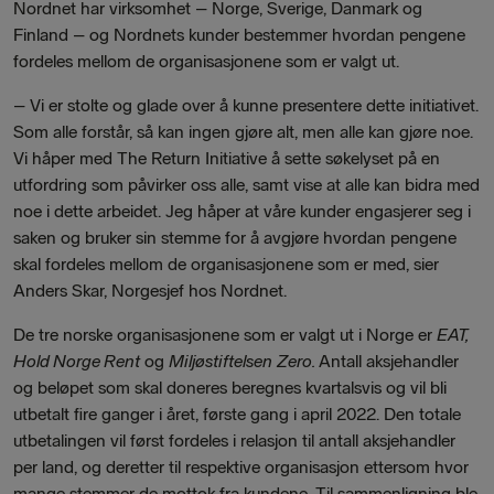
Nordnet har virksomhet – Norge, Sverige, Danmark og
Finland – og Nordnets kunder bestemmer hvordan pengene
fordeles mellom de organisasjonene som er valgt ut.
– Vi er stolte og glade over å kunne presentere dette initiativet.
Som alle forstår, så kan ingen gjøre alt, men alle kan gjøre noe.
Vi håper med The Return Initiative å sette søkelyset på en
utfordring som påvirker oss alle, samt vise at alle kan bidra med
noe i dette arbeidet. Jeg håper at våre kunder engasjerer seg i
saken og bruker sin stemme for å avgjøre hvordan pengene
skal fordeles mellom de organisasjonene som er med, sier
Anders Skar, Norgesjef hos Nordnet.
De tre norske organisasjonene som er valgt ut i Norge er
EAT,
Hold Norge Rent
og
Miljøstiftelsen
Zero.
Antall aksjehandler
og beløpet som skal doneres beregnes kvartalsvis og vil bli
utbetalt fire ganger i året, første gang i april 2022. Den totale
utbetalingen vil først fordeles i relasjon til antall aksjehandler
per land, og deretter til respektive organisasjon ettersom hvor
mange stemmer de mottok fra kundene. Til sammenligning ble