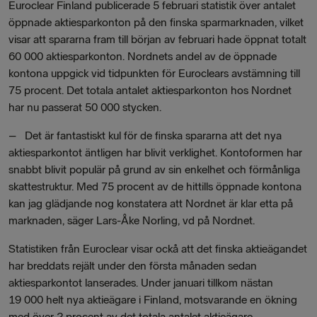
Euroclear Finland publicerade 5 februari statistik över antalet
öppnade aktiesparkonton på den finska sparmarknaden, vilket
visar att spararna fram till början av februari hade öppnat totalt
60 000 aktiesparkonton. Nordnets andel av de öppnade
kontona uppgick vid tidpunkten för Euroclears avstämning till
75 procent. Det totala antalet aktiesparkonton hos Nordnet
har nu passerat 50 000 stycken.
– Det är fantastiskt kul för de finska spararna att det nya
aktiesparkontot äntligen har blivit verklighet. Kontoformen har
snabbt blivit populär på grund av sin enkelhet och förmånliga
skattestruktur. Med 75 procent av de hittills öppnade kontona
kan jag glädjande nog konstatera att Nordnet är klar etta på
marknaden, säger Lars-Åke Norling, vd på Nordnet.
Statistiken från Euroclear visar ockå att det finska aktieägandet
har breddats rejält under den första månaden sedan
aktiesparkontot lanserades. Under januari tillkom nästan
19 000 helt nya aktieägare i Finland, motsvarande en ökning
med över 2 procent av det totala antalet aktieägare.