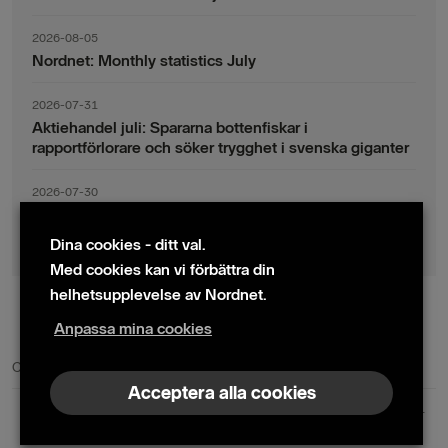
2026-08-05
Nordnet: Monthly statistics July
2026-07-31
Aktiehandel juli: Spararna bottenfiskar i
rapportförlorare och söker trygghet i svenska giganter
2026-07-30
Fondsparande juli: Vinsthemtagningar i teknik – men
indexsparandet ligger fast
Dina cookies - ditt val.
Med cookies kan vi förbättra din
helhetsupplevelse av Nordnet.
Anpassa mina cookies
© 2024 Nordnet AB (publ)
Cookie policy
|
Kontakta oss
|
Presskontakter
Acceptera alla cookies
Nordnet AB (publ) | Box 300 99 | 104 25 Stockholm | Reg. nr. 559073-6681
+46 10 583 30 00 |
info@nordnet.se