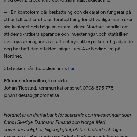
– En kontoform där beskattning och deklaration fungerar på
ett enkelt sätt är ofta en förutsättning för att vanliga människor
ska ta steget och börja investera i aktier. Nordnet handlar om
att demokratisera sparande och investeringar, och statistiken
över nya aktieägare visar att det nya aktiesparkontot glädjande
nog har haft den effekten, säger Lars-Åke Norling, vd på
Nordnet.
Statistiken från Euroclear finns
här
.
För mer information, kontakta:
Johan Tidestad, kommunikationschef, 0708-875 775
johan.tidestad@nordnet.se
Nordnet är en digital bank för sparande och investeringar som
finns i Sverige, Danmark, Finland och Norge. Med
användarvänlighet, tillgänglighet, ett brett utbud och låga
priser ger vi våra kunder möjlighet att nå sina ambitioner som