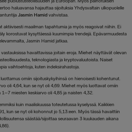
tsee puolustusteollisuuden ja Euroopan. Myös painotuksen
ertoo haluavansa hajauttaa sijoituksia Yhdysvaltain ulkopuolelle
antuntija
Jasmin Hamid
vahvistaa.
t aktiivisesti maailman tapahtumia ja myös reagoivat niihin. Ei
tekoäly korostuvat kysyttäessä kuumimpia trendejä. Epävarmuudesta
ttelevammalta, Jasmin Hamid jatkaa.
astauksissa havaittavissa joitain eroja. Miehet näyttävät olevan
teollisuudesta, teknologiasta ja kryptovaluutoista. Naiset
ia vaihtoehtoja, kuten indeksirahastoja.
uottamus omiin sijoituskykyihinsä on hienoisesti kohentunut.
rvo oli 4,64, kun se nyt oli 4,69. Miehet myös luottavat omiin
a 1–7 miesten keskiarvo oli 4,85 ja naisten 4,32.
emmiksi kuin maaliskuussa toteutetussa kyselyssä. Kaikkien
,91, kun se nyt oli kohonnut jo 5,13:een. Myös tässä havaittiin
hdollisuutensa säästää/sijoittaa seuraavan 3 kuukauden aikana
,86).