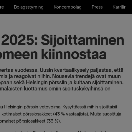
re
Bolagsstyrning
Koncernbolag
Press
Karriär
 2025: Sijoittaminen
omeen kiinnostaa
kertaa vuodessa. Uusin kvartaalikysely paljastaa, että
umia ja reagoivat niihin. Nousevia trendejä ovat muun
aan sekä Helsingin pörssiin ja kultaan sijoittaminen.
alaisten luottamus omiin sijoituskykyihinsä on
u Helsingin pörssin vetovoima. Kysyttäessä mihin sijoittaisit
 kotimaiset pörssiosakkeet (43 % vastaajista). Muita suosittuja
lkomaiset pörssiosakkeet (33 %).