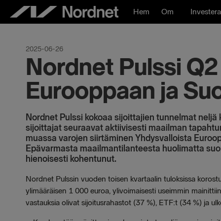
Hoppa
Hem
Om
Investera
till
innehåll
2025-06-26
Nordnet Pulssi Q2
Eurooppaan ja Su
Nordnet Pulssi kokoaa sijoittajien tunnelmat neljä 
sijoittajat seuraavat aktiivisesti maailman tapaht
muassa varojen siirtäminen Yhdysvalloista Euroopp
Epävarmasta maailmantilanteesta huolimatta suom
hienoisesti kohentunut.
Nordnet Pulssin vuoden toisen kvartaalin tuloksissa korostu
ylimääräisen 1 000 euroa, ylivoimaisesti useimmin mainittiin
vastauksia olivat sijoitusrahastot (37 %), ETF:t (34 %) ja u