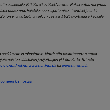
tin asiakkaille. Pitkällä aikavälillä Nordnet Pulssi antaa näkymää
 Lisäksi pääsemme haistelemaan sijoittamisen trendejä jo ehkä
toisen kvartaalin kyselyyn vastasi 3 923 sijoittajaa aikavälillä
 osakkeisiin ja rahastoihin. Nordnetin tavoitteena on antaa
hjoismaisten säästäjien ja sijoittajien ykkösvalinta. Tutustu
www.nordnet.no
,
www.nordnet.dk
tai
www.nordnet.fi
.
Suomeen kiinnostaa