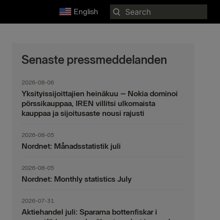
Search
English
for:
Senaste pressmeddelanden
2026-08-06
Yksityissijoittajien heinäkuu – Nokia dominoi
pörssikauppaa, IREN villitsi ulkomaista
kauppaa ja sijoitusaste nousi rajusti
2026-08-05
Nordnet: Månadsstatistik juli
2026-08-05
Nordnet: Monthly statistics July
2026-07-31
Aktiehandel juli: Spararna bottenfiskar i