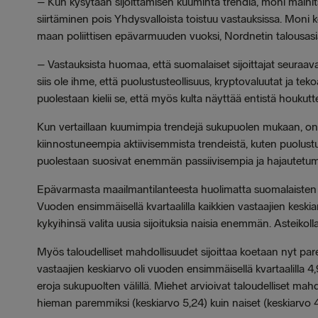
–
Kun kysytään sijoittamisen kuuminta trendiä, moni maini
siirtäminen pois Yhdysvalloista toistuu vastauksissa. Moni k
maan poliittisen epävarmuuden vuoksi, Nordnetin talousasi
–
Vastauksista huomaa, että suomalaiset sijoittajat seuraava
siis ole ihme, että puolustusteollisuus, kryptovaluutat ja 
puolestaan kielii se, että myös kulta näyttää entistä houku
Kun vertaillaan kuumimpia trendejä sukupuolen mukaan, on v
kiinnostuneempia aktiivisemmista trendeistä, kuten puolustus
puolestaan suosivat enemmän passiivisempia ja hajautetump
Epävarmasta maailmantilanteesta huolimatta suomalaisten l
Vuoden ensimmäisellä kvartaalilla kaikkien vastaajien keskia
kykyihinsä valita uusia sijoituksia naisia enemmän. Asteikoll
Myös taloudelliset mahdollisuudet sijoittaa koetaan nyt par
vastaajien keskiarvo oli vuoden ensimmäisellä kvartaalilla 4
eroja sukupuolten välillä. Miehet arvioivat taloudelliset ma
hieman paremmiksi (keskiarvo 5,24) kuin naiset (keskiarvo 4