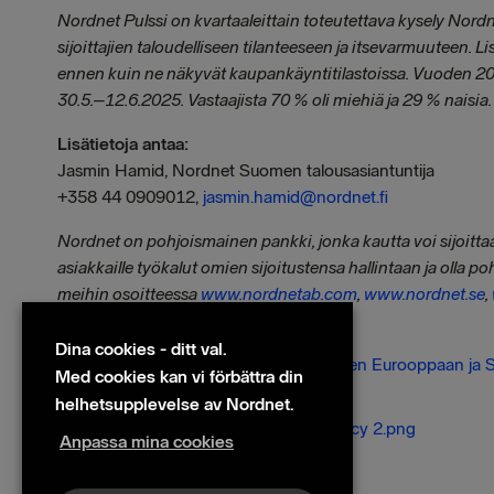
Nordnet Pulssi on kvartaaleittain toteutettava kysely Nordne
sijoittajien taloudelliseen tilanteeseen ja itsevarmuuteen.
ennen kuin ne näkyvät kaupankäyntitilastoissa. Vuoden 2025 
30.5.–12.6.2025. Vastaajista 70 % oli miehiä ja 29 % naisia.
Lisätietoja antaa:
Jasmin Hamid, Nordnet Suomen talousasiantuntija
+358 44 0909012,
jasmin.hamid@nordnet.fi
Nordnet on pohjoismainen pankki, jonka kautta voi sijoittaa
asiakkaille työkalut omien sijoitustensa hallintaan ja olla po
meihin osoitteessa
www.nordnetab.com
,
www.nordnet.se
,
Filer
Dina cookies - ditt val.
Nordnet Pulssi Q2 2025 - Sijoittaminen Eurooppaan ja 
Med cookies kan vi förbättra din
Bilder
helhetsupplevelse av Nordnet.
Jasmin Hamid 1200x628 Keksi Agency 2.png
Anpassa mina cookies