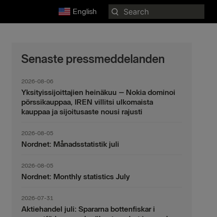
Search
English
for:
Senaste pressmeddelanden
2026-08-06
Yksityissijoittajien heinäkuu – Nokia dominoi
pörssikauppaa, IREN villitsi ulkomaista
kauppaa ja sijoitusaste nousi rajusti
2026-08-05
Nordnet: Månadsstatistik juli
2026-08-05
Nordnet: Monthly statistics July
2026-07-31
Aktiehandel juli: Spararna bottenfiskar i