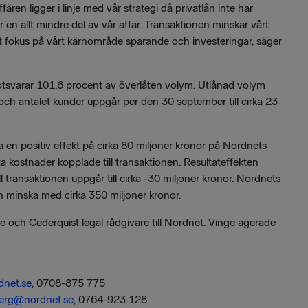
ären ligger i linje med vår strategi då privatlån inte har
ör en allt mindre del av vår affär. Transaktionen minskar vårt
lat fokus på vårt kärnområde sparande och investeringar, säger
t motsvarar 101,6 procent av överlåten volym. Utlånad volym
 och antalet kunder uppgår per den 30 september till cirka 23
en positiv effekt på cirka 80 miljoner kronor på Nordnets
ta kostnader kopplade till transaktionen. Resultateffekten
l transaktionen uppgår till cirka -30 miljoner kronor. Nordnets
n minska med cirka 350 miljoner kronor.
re och Cederquist legal rådgivare till Nordnet. Vinge agerade
dnet.se
, 0708-875 775
berg@nordnet.se
, 0764-923 128