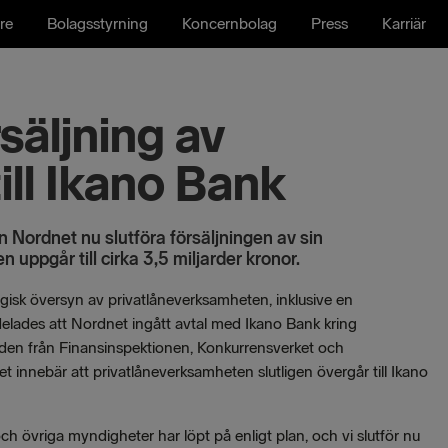
re
Bolagsstyrning
Koncernbolag
Press
Karriär
säljning av
till Ikano Bank
Nordnet nu slutföra försäljningen av sin
 uppgår till cirka 3,5 miljarder kronor.
gisk översyn av privatlåneverksamheten, inklusive en
eddelades att Nordnet ingått avtal med Ikano Bank kring
anden från Finansinspektionen, Konkurrensverket och
et innebär att privatlåneverksamheten slutligen övergår till Ikano
övriga myndigheter har löpt på enligt plan, och vi slutför nu