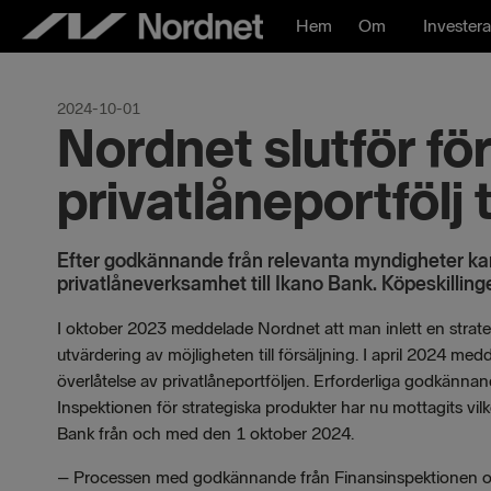
Hoppa
Hem
Om
Investera
till
innehåll
2024-10-01
Nordnet slutför för
privatlåneportfölj 
Efter godkännande från relevanta myndigheter kan 
privatlåneverksamhet till Ikano Bank. Köpeskillingen
I oktober 2023 meddelade Nordnet att man inlett en strate
utvärdering av möjligheten till försäljning. I april 2024 m
överlåtelse av privatlåneportföljen. Erforderliga godkänn
Inspektionen för strategiska produkter har nu mottagits vilk
Bank från och med den 1 oktober 2024.
– Processen med godkännande från Finansinspektionen och 