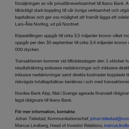
försäljningen av vår privatlåneverksamhet till Ikano Bank. Aff
tillräckligt stark koppling till vår övriga verksamhet och utg
kapitalkrav och ger oss möjlighet att framåt lägga ett ode
Lars-Åke Norling, vd på Nordnet.
Köpeskillingen uppgår till cirka 3,5 miljarder kronor vilke
uppgår per den 30 september till cirka 3,4 miljarder kronor
000 stycken.
Transaktionen kommer vid tillträdesdagen den 1 oktober ha 
resultaträkning exklusive nedskrivningar och inklusive direk
inklusive nedskrivningar samt direkta kostnader kopplade til
riskvägda totalkapitalkrav beräknas i och med transaktione
Nordea Bank Abp, filial i Sverige agerade finansiell rådgiva
legal rådgivare till Ikano Bank.
För mer information, kontakta:
Johan Tidestad, Kommunikationschef,
johan.tidestad@nor
Marcus Lindberg, Head of Investor Relations,
marcus.lind