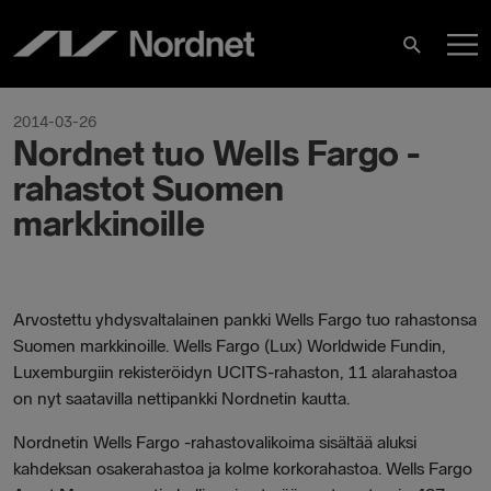
Hoppa
H
till
Sök
innehåll
2014-03-26
Nordnet tuo Wells Fargo -
rahastot Suomen
markkinoille
Arvostettu yhdysvaltalainen pankki Wells Fargo tuo rahastonsa
Suomen markkinoille. Wells Fargo (Lux) Worldwide Fundin,
Luxemburgiin rekisteröidyn UCITS-rahaston, 11 alarahastoa
on nyt saatavilla nettipankki Nordnetin kautta.
Nordnetin Wells Fargo -rahastovalikoima sisältää aluksi
kahdeksan osakerahastoa ja kolme korkorahastoa. Wells Fargo