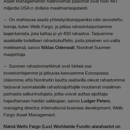
Asset Managementin hallinnoimat pääomat ovat noin 487
miljardia USA:n dollaria maailmanlaajuisesti.
– On mahtavaa saada yhteistyökumppaniksi näin arvostettu
toimija, kuten Wells Fargo, ja jatkaa rahastotarjontamme
laajentamista, joka kattaa jo yli 400 rahastoa. Tarjoamme
asiakkaille todellisen rahastobuffetin, josta jokainen voi valita
mieleisensä, sanoo
Niklas Odenwall
, Nordnet Suomen
maajohtaja.
– Suomen rahastomarkkinat ovat tärkeä osa
investointejamme ja jatkuvaa kasvuamme Euroopassa.
Uskomme, että Nordnetin kautta saatavilla olevat rahastomme
tarjoavat suomalaisille rahastosijoittajille muutamat maailman
parhaista salkunhoitajista, jotka voivat auttaa sijoittajia
hajauttamaan heidän salkkujaan, sanoo
Ludger Peters
,
managing director, international business development, Wells
Fargo Asset Management.
Nämä Wells Fargo (Lux) Worldwide Fundin alarahastot on