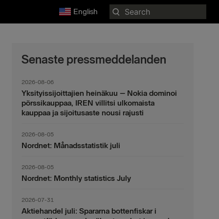
Search
English
for:
Senaste pressmeddelanden
2026-08-06
Yksityissijoittajien heinäkuu – Nokia dominoi
pörssikauppaa, IREN villitsi ulkomaista
kauppaa ja sijoitusaste nousi rajusti
2026-08-05
Nordnet: Månadsstatistik juli
2026-08-05
Nordnet: Monthly statistics July
2026-07-31
Aktiehandel juli: Spararna bottenfiskar i