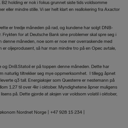
. B2 holding er nok i fokus grunnet siste tids voldsomme
ller mindre stille. Vi ser helt klart en reallokering fra Axactor
 Dette er tredje måneden på rad, og kundene har solgt DNB-
r. Frykten for at Deutsche Bank sine problemer skal spre seg i
isten denne måneden, noe som er noe mer overraskende med
er oljeprodusent, så har man mindre tro på en Opec avtale,
rre og DnB.Statoil er på toppen denne måneden. Dette har
 naturlig tiltrekker seg mye oppmerksomhet. I tillegg åpnet
everte q3 tall. Energiaksjer som Questerre er nestemann på
ellom 1.27 til over 4kr i oktober. Myndighetene åpner muligens
sens på. Dette gjorde at aksjen var voldsom volatil i oktober,
søkonom Nordnet Norge | +47 928 15 234 |