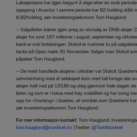
Lakseprisene har igjen begynt å stige etter en svak periode
oppgang i Axactor. I samme periode har B2 holding stått mer e
til B2holding, sier investeringsøkonom Tom Hauglund.
–
Salgslisten bærer igjen preg av storsalg av DNB-aksjer.
aksjer for over 167 millioner i august, september og oktobe
bank er nok forklaringen. Statoil er nummer to på salgsl
tanke på Opec møte 30. November. Selger man Statoil som 
påpeker Tom Hauglund.
–
De mest handlede aksjene i oktober var Statoil, Queste
sammenheng med at selskapet kom med tall forrige uke som
aksjen helt ned på 133,80 og steg gjennom hele dagen de l
listen og som er i fokus med høy volatilitet og har sving m
opp for «fracking» i Quebec, et område som Questerre har li
sier investeringsøkonom Tom Hauglund.
For mer informasjon kontakt:
Tom Hauglund, Investering
tom.hauglund@nordnet.no
|Twitter:
@TomNordnet