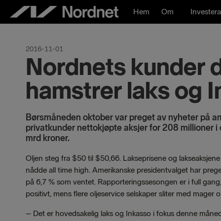
Hoppa
Hem
Om
Investera
till
innehåll
2016-11-01
Nordnets kunder 
hamstrer laks og 
Børsmåneden oktober var preget av nyheter på ame
privatkunder nettokjøpte aksjer for 208 millioner i 
mrd kroner.
Oljen steg fra $50 til $50,66. Lakseprisene og lakseaksjene 
nådde all time high. Amerikanske presidentvalget har prege
på 6,7 % som ventet. Rapporteringssesongen er i full gang
positivt, mens flere oljeservice selskaper sliter med mager
–
Det er hovedsakelig laks og Inkasso i fokus denne måne