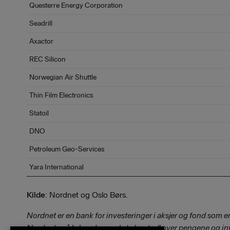
Questerre Energy Corporation
Seadrill
Axactor
REC Silicon
Norwegian Air Shuttle
Thin Film Electronics
Statoil
DNO
Petroleum Geo-Services
Yara International
Kilde
: Nordnet og Oslo Børs.
Nordnet er en bank for investeringer i aksjer og fond som e
Nordnet er å la kundene selv ta kontroll over pengene og inv