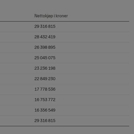
Nettokjøp i kroner
29 316 815
28 432 419
26 398 895
25 045 075
23 236 198
22 849 230
17 778 536
16 753 772
16 356 549
29 316 815