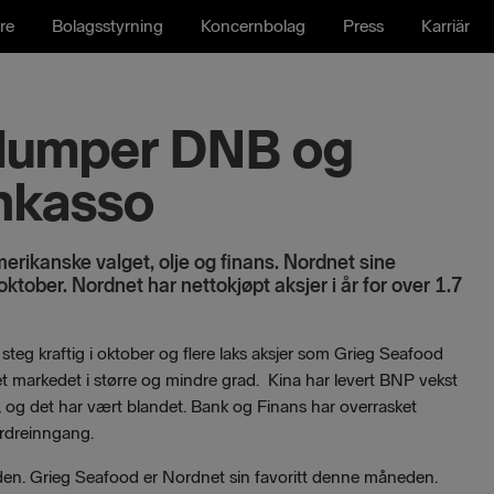
re
Bolagsstyrning
Koncernbolag
Press
Karriär
dumper DNB og
Inkasso
rikanske valget, olje og finans. Nordnet sine
oktober. Nordnet har nettokjøpt aksjer i år for over 1.7
steg kraftig i oktober og flere laks aksjer som Grieg Seafood
t markedet i større og mindre grad. Kina har levert BNP vekst
, og det har vært blandet. Bank og Finans har overrasket
 ordreinngang.
den. Grieg Seafood er Nordnet sin favoritt denne måneden.