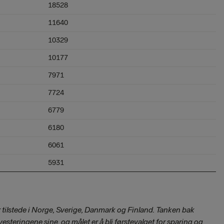
18528
11640
10329
10177
7971
7724
6779
6180
6061
5931
r tilstede i Norge, Sverige, Danmark og Finland. Tanken bak
esteringene sine, og målet er å bli førstevalget for sparing og