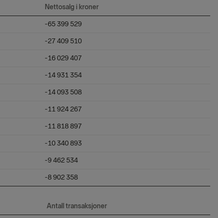
Nettosalg i kroner
-65 399 529
-27 409 510
-16 029 407
-14 931 354
-14 093 508
-11 924 267
-11 818 897
-10 340 893
-9 462 534
-8 902 358
Antall transaksjoner