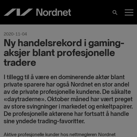
Hoppa
H
till
Sök
innehåll
2020-11-04
Ny handelsrekord i gaming-
aksjer blant profesjonelle
tradere
I tillegg til å være en dominerende aktør blant
private sparere har også Nordnet en stor andel
av de private profesjonelle kundene. De såkalte
«daytraderne». Oktober måned har vært preget
av store svingninger i markedet og enkeltpapirer.
De profesjonelle aktørene har fortsatt å handle
sine yndede trading-favoritter.
Aktive profesjonelle kunder hos nettmegleren Nordnet