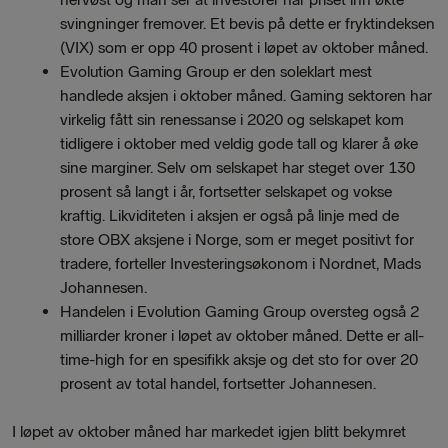
svingninger fremover. Et bevis på dette er fryktindeksen
(VIX) som er opp 40 prosent i løpet av oktober måned.
Evolution Gaming Group er den soleklart mest
handlede aksjen i oktober måned. Gaming sektoren har
virkelig fått sin renessanse i 2020 og selskapet kom
tidligere i oktober med veldig gode tall og klarer å øke
sine marginer. Selv om selskapet har steget over 130
prosent så langt i år, fortsetter selskapet og vokse
kraftig. Likviditeten i aksjen er også på linje med de
store OBX aksjene i Norge, som er meget positivt for
tradere, forteller Investeringsøkonom i Nordnet, Mads
Johannesen.
Handelen i Evolution Gaming Group oversteg også 2
milliarder kroner i løpet av oktober måned. Dette er all-
time-high for en spesifikk aksje og det sto for over 20
prosent av total handel, fortsetter Johannesen.
I løpet av oktober måned har markedet igjen blitt bekymret