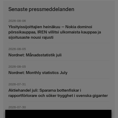
Senaste pressmeddelanden
2026-08-06
Yksityissijoittajien heinäkuu – Nokia dominoi
pörssikauppaa, IREN villitsi ulkomaista kauppaa ja
sijoitusaste nousi rajusti
2026-08-05
Nordnet: Månadsstatistik juli
2026-08-05
Nordnet: Monthly statistics July
2026-07-31
Aktiehandel juli: Spararna bottenfiskar i
rapportförlorare och söker trygghet i svenska giganter
2026-07-30
Fondsparande juli: Vinsthemtagningar i teknik – men