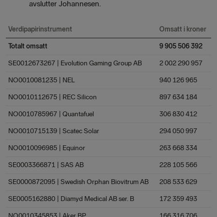
avslutter Johannesen.
Verdipapirinstrument
Omsatt i kroner
Totalt omsatt
9 905 506 392
SE0012673267 | Evolution Gaming Group AB
2 002 290 957
NO0010081235 | NEL
940 126 965
NO0010112675 | REC Silicon
897 634 184
NO0010785967 | Quantafuel
306 830 412
NO0010715139 | Scatec Solar
294 050 997
NO0010096985 | Equinor
263 668 334
SE0003366871 | SAS AB
228 105 566
SE0000872095 | Swedish Orphan Biovitrum AB
208 533 629
SE0005162880 | Diamyd Medical AB ser. B
172 359 493
NO0010345853 | Aker BP
166 316 706