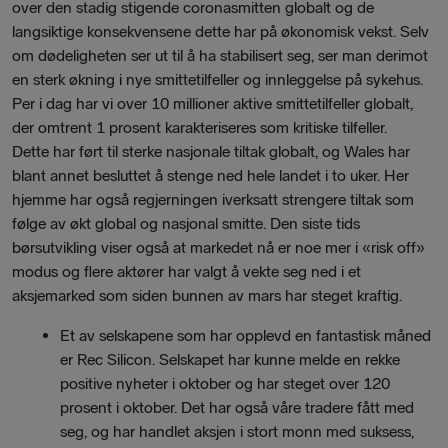
over den stadig stigende coronasmitten globalt og de
langsiktige konsekvensene dette har på økonomisk vekst. Selv
om dødeligheten ser ut til å ha stabilisert seg, ser man derimot
en sterk økning i nye smittetilfeller og innleggelse på sykehus.
Per i dag har vi over 10 millioner aktive smittetilfeller globalt,
der omtrent 1 prosent karakteriseres som kritiske tilfeller.
Dette har ført til sterke nasjonale tiltak globalt, og Wales har
blant annet besluttet å stenge ned hele landet i to uker. Her
hjemme har også regjerningen iverksatt strengere tiltak som
følge av økt global og nasjonal smitte. Den siste tids
børsutvikling viser også at markedet nå er noe mer i «risk off»
modus og flere aktører har valgt å vekte seg ned i et
aksjemarked som siden bunnen av mars har steget kraftig.
Et av selskapene som har opplevd en fantastisk måned
er Rec Silicon. Selskapet har kunne melde en rekke
positive nyheter i oktober og har steget over 120
prosent i oktober. Det har også våre tradere fått med
seg, og har handlet aksjen i stort monn med suksess,