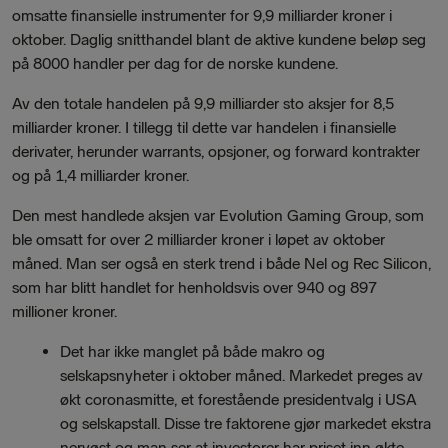
omsatte finansielle instrumenter for 9,9 milliarder kroner i
oktober. Daglig snitthandel blant de aktive kundene beløp seg
på 8000 handler per dag for de norske kundene.
Av den totale handelen på 9,9 milliarder sto aksjer for 8,5
milliarder kroner. I tillegg til dette var handelen i finansielle
derivater, herunder warrants, opsjoner, og forward kontrakter
og på 1,4 milliarder kroner.
Den mest handlede aksjen var Evolution Gaming Group, som
ble omsatt for over 2 milliarder kroner i løpet av oktober
måned. Man ser også en sterk trend i både Nel og Rec Silicon,
som har blitt handlet for henholdsvis over 940 og 897
millioner kroner.
Det har ikke manglet på både makro og
selskapsnyheter i oktober måned. Markedet preges av
økt coronasmitte, et forestående presidentvalg i USA
og selskapstall. Disse tre faktorene gjør markedet ekstra
nervøst og man ser at investorer har priset inn økte