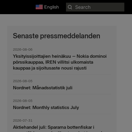
Search
English
for:
Senaste pressmeddelanden
2026-08-06
Yksityissijoittajien heinäkuu – Nokia dominoi
pörssikauppaa, IREN villitsi ulkomaista
kauppaa ja sijoitusaste nousi rajusti
2026-08-05
Nordnet: Månadsstatistik juli
2026-08-05
Nordnet: Monthly statistics July
2026-07-31
Aktiehandel juli: Spararna bottenfiskar i