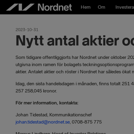
Hoppa
Hem
Om
Investera
till
innehåll
2023-10-31
Nytt antal aktier o
Som tidigare offentliggjorts har Nordnet under oktober 2
utgivna inom ramen för bolagets teckningsoptionsprogra
aktier. Antalet aktier och röster i Nordnet har således öka
Idag, den sista handelsdagen i månaden, finns totalt 251 451
257 258,045 kronor.
För mer information, kontakta:
Johan Tidestad, Kommunikationschef
johan.tidestad@nordnet.se
, 0708-875 775
Marcus Lindberg, Head of Investor Relations