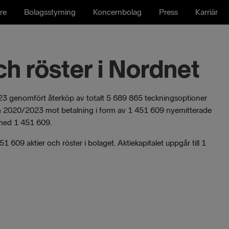
re
Bolagsstyrning
Koncernbolag
Press
Karriär
ch röster i Nordnet
023 genomfört återköp av totalt 5 689 865 teckningsoptioner
m 2020/2023 mot betalning i form av 1 451 609 nyemitterade
t med 1 451 609.
 609 aktier och röster i bolaget. Aktiekapitalet uppgår till 1