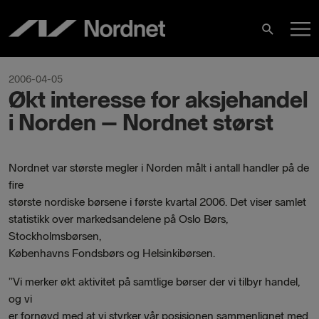
Hoppa
H
till
Sök
innehåll
2006-04-05
Økt interesse for aksjehandel
i Norden – Nordnet størst
Nordnet var største megler i Norden målt i antall handler på de
fire
største nordiske børsene i første kvartal 2006. Det viser samlet
statistikk over markedsandelene på Oslo Børs,
Stockholmsbørsen,
Københavns Fondsbørs og Helsinkibørsen.
”Vi merker økt aktivitet på samtlige børser der vi tilbyr handel,
og vi
er fornøyd med at vi styrker vår posisjonen sammenlignet med