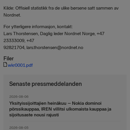
Kilde: Offisiell statistikk fra de ulike børsene satt sammen av
Nordnet.
For ytterligere informasjon, kontakt:
Lars Thorstensen, Daglig leder Nordnet Norge, +47
23333009, +47
92821704, lars.thorstensen@nordnet.no
Filer
wkr0001.pdf
Senaste pressmeddelanden
2026-08-06
Yksityissijoittajien heinäkuu – Nokia dominoi
pörssikauppaa, IREN villitsi ulkomaista kauppaa ja
sijoitusaste nousi rajusti
2026-08-05