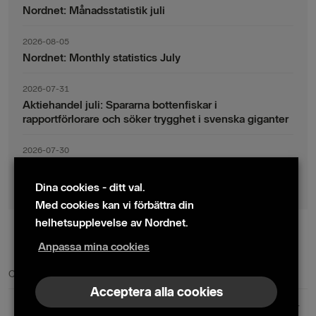
Nordnet: Månadsstatistik juli
2026-08-05
Nordnet: Monthly statistics July
2026-07-31
Aktiehandel juli: Spararna bottenfiskar i
rapportförlorare och söker trygghet i svenska giganter
2026-07-30
Fondsparande juli: Vinsthemtagningar i teknik – men
indexsparandet ligger fast
Dina cookies - ditt val.
Med cookies kan vi förbättra din
helhetsupplevelse av Nordnet.
Anpassa mina cookies
© 2024 Nordnet AB (publ)
Cookie policy
|
Kontakta oss
|
Presskontakter
Acceptera alla cookies
Nordnet AB (publ) | Box 300 99 | 104 25 Stockholm | Reg. nr. 559073-6681