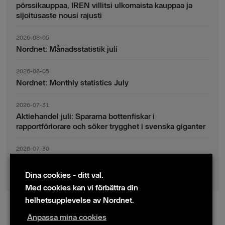
pörssikauppaa, IREN villitsi ulkomaista kauppaa ja
sijoitusaste nousi rajusti
2026-08-05
Nordnet: Månadsstatistik juli
2026-08-05
Nordnet: Monthly statistics July
2026-07-31
Aktiehandel juli: Spararna bottenfiskar i
rapportförlorare och söker trygghet i svenska giganter
2026-07-30
Fondsparande juli: Vinsthemtagningar i teknik – men
indexsparandet ligger fast
Dina cookies - ditt val.
Med cookies kan vi förbättra din
helhetsupplevelse av Nordnet.
Anpassa mina cookies
© 2024 Nordnet AB (publ)