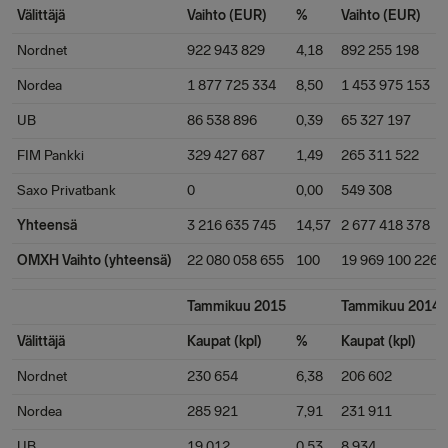
Välittäjä
Vaihto (EUR)
%
Vaihto (EUR)
Nordnet
922 943 829
4,18
892 255 198
Nordea
1 877 725 334
8,50
1 453 975 153
UB
86 538 896
0,39
65 327 197
FIM Pankki
329 427 687
1,49
265 311 522
Saxo Privatbank
0
0,00
549 308
Yhteensä
3 216 635 745
14,57
2 677 418 378
OMXH Vaihto (yhteensä)
22 080 058 655
100
19 969 100 226
Tammikuu 2015
Tammikuu 2014
Välittäjä
Kaupat (kpl)
%
Kaupat (kpl)
Nordnet
230 654
6,38
206 602
Nordea
285 921
7,91
231 911
UB
19 012
0,53
8 934