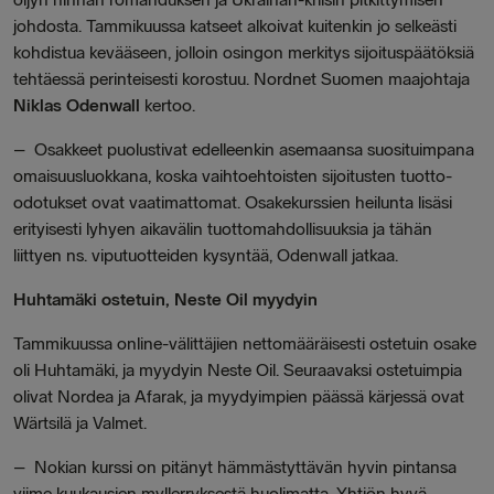
johdosta. Tammikuussa katseet alkoivat kuitenkin jo selkeästi
kohdistua kevääseen, jolloin osingon merkitys sijoituspäätöksiä
tehtäessä perinteisesti korostuu. Nordnet Suomen maajohtaja
Niklas Odenwall
kertoo.
– Osakkeet puolustivat edelleenkin asemaansa suosituimpana
omaisuusluokkana, koska vaihtoehtoisten sijoitusten tuotto-
odotukset ovat vaatimattomat. Osakekurssien heilunta lisäsi
erityisesti lyhyen aikavälin tuottomahdollisuuksia ja tähän
liittyen ns. viputuotteiden kysyntää, Odenwall jatkaa.
Huhtamäki ostetuin, Neste Oil myydyin
Tammikuussa online-välittäjien nettomääräisesti ostetuin osake
oli Huhtamäki, ja myydyin Neste Oil. Seuraavaksi ostetuimpia
olivat Nordea ja Afarak, ja myydyimpien päässä kärjessä ovat
Wärtsilä ja Valmet.
– Nokian kurssi on pitänyt hämmästyttävän hyvin pintansa
viime kuukausien myllerryksestä huolimatta. Yhtiön hyvä