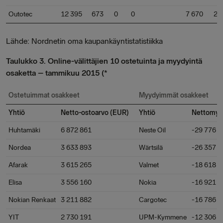
Outotec
12 395
673
0
0
7 670
20
Lähde: Nordnetin oma kaupankäyntistatistiikka
Taulukko 3. Online-välittäjien 10 ostetuinta ja myydyintä
osaketta – tammikuu 2015 (*
Ostetuimmat osakkeet
Myydyimmät osakkeet
Yhtiö
Netto-ostoarvo (EUR)
Yhtiö
Nettomyyn
Huhtamäki
6 872 861
Neste Oil
-29 776 7
Nordea
3 633 893
Wärtsilä
-26 357 0
Afarak
3 615 265
Valmet
-18 618 9
Elisa
3 556 160
Nokia
-16 921 3
Nokian Renkaat
3 211 882
Cargotec
-16 786 9
YIT
2 730 191
UPM-Kymmene
-12 306 5