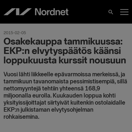
Hoppa
H
till
Sök
innehåll
2015-02-05
Osakekauppa tammikuussa:
EKP:n elvytyspäätös käänsi
loppukuusta kurssit nousuun
Vuosi lähti liikkeelle epävarmoissa merkeissä, ja
tammikuun tavanomaista pessimistisempiä, sillä
nettomyyntejä tehtiin yhteensä 168,9
miljoonalla eurolla. Kuukauden loppua kohti
yksityissijoittajat siirtyivät kuitenkin ostolaidalle
EKP:n julkistaman elvytysohjelman
rohkaisemina.