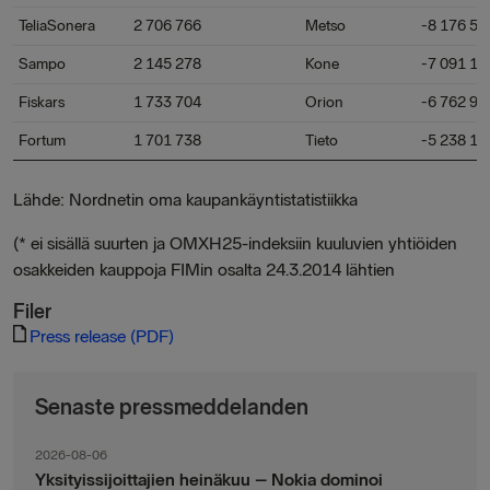
TeliaSonera
2 706 766
Metso
-8 176 55
Sampo
2 145 278
Kone
-7 091 15
Fiskars
1 733 704
Orion
-6 762 97
Fortum
1 701 738
Tieto
-5 238 13
Lähde: Nordnetin oma kaupankäyntistatistiikka
(* ei sisällä suurten ja OMXH25-indeksiin kuuluvien yhtiöiden
osakkeiden kauppoja FIMin osalta 24.3.2014 lähtien
Filer
Press release (PDF)
Senaste pressmeddelanden
2026-08-06
Yksityissijoittajien heinäkuu – Nokia dominoi