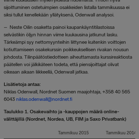
sijoittuminen ostetuimpien osakkeiden listalla tammikuussa ei
siksi tullut kenellekään yllätyksenä, Odenwall analysoi.
– Neste Oilin osaketta painoi kaupankäyntitilastoissa
selvästikin öljyn hinnan viime kuukausina jatkunut lasku.
Tärkeämpi syy nettomyynteihin liittynee kuitenkin voittojen
kotiuttamiseen osakekurssin poikkeuksellisen rivakan nousun
johdosta. Tilinpäätöstiedotteen aiheuttamasta kurssireaktiosta
päätellen voi jälkikäteen todeta, että piensijoittajat olivat
oikeaan aikaan liikkeellä, Odenwall jatkaa.
Lisätietoja antaa:
Niklas Odenwall, Nordnet Suomen maajohtaja, +358 40 565
6043
niklas.odenwall@nordnet.fi
Taulukko 1. Osakevaihto ja -kauppojen määrä online-
välittäjillä (Nordnet, Nordea, UB, FIM ja Saxo Privatbank)
Tammikuu 2015
Tammikuu 2014