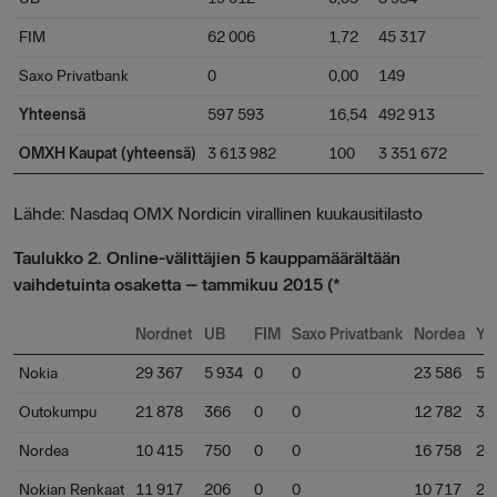
FIM
62 006
1,72
45 317
Saxo Privatbank
0
0,00
149
Yhteensä
597 593
16,54
492 913
OMXH Kaupat (yhteensä)
3 613 982
100
3 351 672
Lähde: Nasdaq OMX Nordicin virallinen kuukausitilasto
Taulukko 2. Online-välittäjien 5 kauppamäärältään
vaihdetuinta osaketta – tammikuu 2015 (*
Nordnet
UB
FIM
Saxo Privatbank
Nordea
Yh
Nokia
29 367
5 934
0
0
23 586
58
Outokumpu
21 878
366
0
0
12 782
35
Nordea
10 415
750
0
0
16 758
27
Nokian Renkaat
11 917
206
0
0
10 717
22