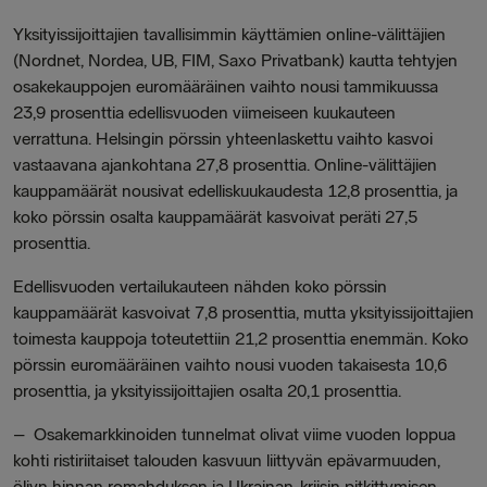
Yksityissijoittajien tavallisimmin käyttämien online-välittäjien
(Nordnet, Nordea, UB, FIM, Saxo Privatbank) kautta tehtyjen
osakekauppojen euromääräinen vaihto nousi tammikuussa
23,9 prosenttia edellisvuoden viimeiseen kuukauteen
verrattuna. Helsingin pörssin yhteenlaskettu vaihto kasvoi
vastaavana ajankohtana 27,8 prosenttia. Online-välittäjien
kauppamäärät nousivat edelliskuukaudesta 12,8 prosenttia, ja
koko pörssin osalta kauppamäärät kasvoivat peräti 27,5
prosenttia.
Edellisvuoden vertailukauteen nähden koko pörssin
kauppamäärät kasvoivat 7,8 prosenttia, mutta yksityissijoittajien
toimesta kauppoja toteutettiin 21,2 prosenttia enemmän. Koko
pörssin euromääräinen vaihto nousi vuoden takaisesta 10,6
prosenttia, ja yksityissijoittajien osalta 20,1 prosenttia.
– Osakemarkkinoiden tunnelmat olivat viime vuoden loppua
kohti ristiriitaiset talouden kasvuun liittyvän epävarmuuden,
öljyn hinnan romahduksen ja Ukrainan-kriisin pitkittymisen