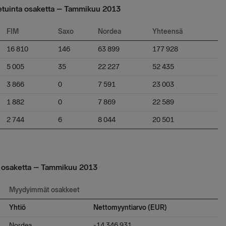
detuinta osaketta – Tammikuu 2013
FIM
Saxo
Nordea
Yhteensä
16 810
146
63 899
177 928
5 005
35
22 227
52 435
3 866
0
7 591
23 003
1 882
0
7 869
22 589
2 744
6
8 044
20 501
tä osaketta – Tammikuu 2013
Myydyimmät osakkeet
Yhtiö
Nettomyyntiarvo (EUR)
Nordea
-14 346 931