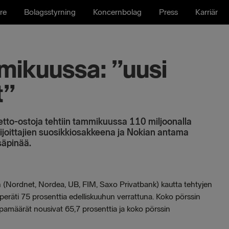
re
Bolagsstyrning
Koncernbolag
Press
Karriär
ikuussa: ”uusi
t”
 Netto-ostoja tehtiin tammikuussa 110 miljoonalla
ijoittajien suosikkiosakkeena ja Nokian antama
 säpinää.
jien (Nordnet, Nordea, UB, FIM, Saxo Privatbank) kautta tehtyjen
räti 75 prosenttia edelliskuuhun verrattuna. Koko pörssin
ppamäärät nousivat 65,7 prosenttia ja koko pörssin