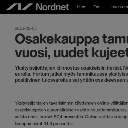
Hoppa
Hem
Om
Investera
till
innehåll
2013-02-05
Osakekauppa tamm
vuosi, uudet kujee
Yksityissijoittajien kiinnostus osakkeisiin heräsi.
eurolla. Fortum jatkoi myös tammikuussa yksityiss
positiivinen tulosvaroitus sai yhtiön osakkeeseen
Yksityissijoittajien tavallisimmin käyttämien online-välittä
osakekauppojen euromääräinen vaihto nousi tammikuussa pe
vaihto nousi huimat 67,4 prosenttia. Online-välittäjien kau
kauppamäärät 61,3 prosenttia.