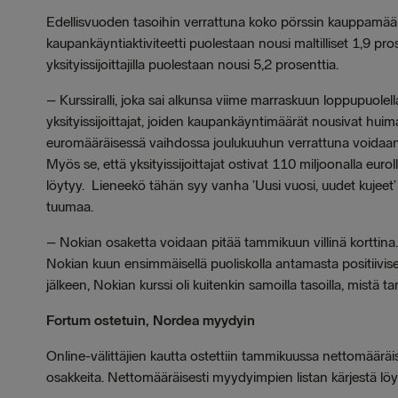
Edellisvuoden tasoihin verrattuna koko pörssin kauppamäärät 
kaupankäyntiaktiviteetti puolestaan nousi maltilliset 1,9 pro
yksityissijoittajilla puolestaan nousi 5,2 prosenttia.
–
Kurssiralli, joka sai alkunsa viime marraskuun loppupuolella
yksityissijoittajat, joiden kaupankäyntimäärät nousivat huima
euromääräisessä vaihdossa joulukuuhun verrattuna voidaan p
Myös se, että yksityissijoittajat ostivat 110 miljoonalla euro
löytyy. Lieneekö tähän syy vanha ’Uusi vuosi, uudet kuje
tuumaa.
–
Nokian osaketta voidaan pitää tammikuun villinä korttina. 
Nokian kuun ensimmäisellä puoliskolla antamasta positiivise
jälkeen, Nokian kurssi oli kuitenkin samoilla tasoilla, mistä 
Fortum ostetuin, Nordea myydyin
Online-välittäjien kautta ostettiin tammikuussa nettomääräi
osakkeita. Nettomääräisesti myydyimpien listan kärjestä lö