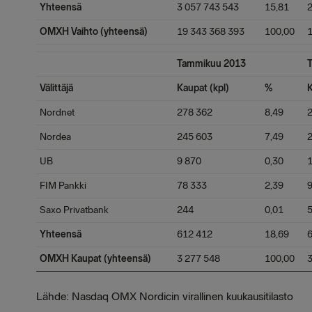
Yhteensä
3 057 743 543
15,81
2
OMXH Vaihto (yhteensä)
19 343 368 393
100,00
1
Tammikuu 2013
Välittäjä
Kaupat (kpl)
%
K
Nordnet
278 362
8,49
Nordea
245 603
7,49
UB
9 870
0,30
FIM Pankki
78 333
2,39
Saxo Privatbank
244
0,01
5
Yhteensä
612 412
18,69
OMXH Kaupat (yhteensä)
3 277 548
100,00
3
Lähde: Nasdaq OMX Nordicin virallinen kuukausitilasto