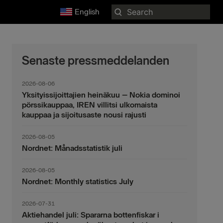
Search
English
for:
Senaste pressmeddelanden
2026-08-06
Yksityissijoittajien heinäkuu – Nokia dominoi
pörssikauppaa, IREN villitsi ulkomaista
kauppaa ja sijoitusaste nousi rajusti
2026-08-05
Nordnet: Månadsstatistik juli
2026-08-05
Nordnet: Monthly statistics July
2026-07-31
Aktiehandel juli: Spararna bottenfiskar i