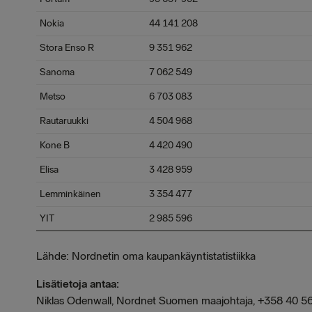
Nokia
44 141 208
Stora Enso R
9 351 962
Sanoma
7 062 549
Metso
6 703 083
Rautaruukki
4 504 968
Kone B
4 420 490
Elisa
3 428 959
Lemminkäinen
3 354 477
YIT
2 985 596
Lähde: Nordnetin oma kaupankäyntistatistiikka
Lisätietoja antaa:
Niklas Odenwall, Nordnet Suomen maajohtaja, +358 40 5