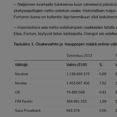
–
Neljännen kvartaalin tuloksensa kuun viimeisenä päivänä 
yksityissijoittajien netto-ostetuin osake. Historiallisen hal
Fortumin kurssi on kuitenkin läpi tammikuun ollut laskutren
–
Huomioitava asia netto-ostetuimpien osakkeiden listalla 
Elisa, Fortum, löytyvät listan kärkisijoilta. Osingot siis edelle
Taulukko 1. Osakevaihto ja -kauppojen määrä online-välit
Tammikuu 2013
Välittäjä
Vaihto (EUR)
%
V
Nordnet
1 138 666 375
5,89
Nordea
1 453 667 406
7,52
1
UB
79 485 048
0,41
9
FIM Pankki
384 981 335
1,99
Saxo Privatbank
943 378
0,00
2