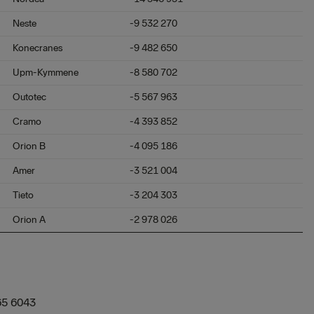
Neste
-9 532 270
Konecranes
-9 482 650
Upm-Kymmene
-8 580 702
Outotec
-5 567 963
Cramo
-4 393 852
Orion B
-4 095 186
Amer
-3 521 004
Tieto
-3 204 303
Orion A
-2 978 026
65 6043