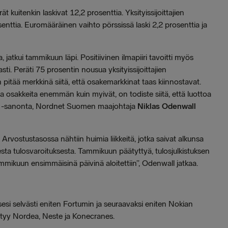
kuitenkin laskivat 12,2 prosenttia. Yksityissijoittajien
senttia. Euromääräinen vaihto pörssissä laski 2,2 prosenttia ja
, jatkui tammikuun läpi. Positiivinen ilmapiiri tavoitti myös
sti. Peräti 75 prosentin nousua yksityissijoittajien
itää merkkinä siitä, että osakemarkkinat taas kiinnostavat.
lla osakkeita enemmän kuin myivät, on todiste siitä, että luottoa
et’ -sanonta, Nordnet Suomen maajohtaja
Niklas Odenwall
Arvostustasossa nähtiin huimia liikkeitä, jotka saivat alkunsa
sta tulosvaroituksesta. Tammikuun päätyttyä, tulosjulkistuksen
tammikuun ensimmäisinä päivinä aloitettiin”, Odenwall jatkaa.
sesi selvästi eniten Fortumin ja seuraavaksi eniten Nokian
ytyy Nordea, Neste ja Konecranes.