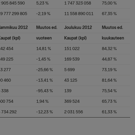
 905 845 590
5,23 %
1 747 323 058
75,00 %
9 777 299 805
-2,19 %
11 558 890 011
67,35 %
Tammikuu 2012
Muutos ed.
Joulukuu 2012
Muutos ed.
aupat (kpl)
vuoteen
Kaupat (kpl)
kuukauteen
242 454
14,81 %
151 022
84,32 %
249 225
-1,45 %
169 539
44,87 %
13 277
-25,66 %
5 699
73,19 %
90 460
-13,41 %
43 125
81,64 %
 338
-95,43 %
139
75,54 %
600 754
1,94 %
369 524
65,73 %
 734 292
-12,23 %
2 031 556
61,33 %