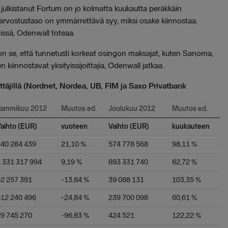
julkistanut Fortum on jo kolmatta kuukautta peräkkäin
pa arvostustaso on ymmärrettävä syy, miksi osake kiinnostaa.
dissä, Odenwall toteaa.
on se, että tunnetusti korkeat osingon maksajat, kuten Sanoma,
en kiinnostavat yksityissijoittajia, Odenwall jatkaa.
täjillä (Nordnet, Nordea, UB, FIM ja Saxo Privatbank
Tammikuu 2012
Muutos ed.
Joulukuu 2012
Muutos ed.
aihto (EUR)
vuoteen
Vaihto (EUR)
kuukauteen
940 284 439
21,10 %
574 778 568
98,11 %
 331 317 994
9,19 %
893 331 740
62,72 %
2 257 391
-13,84 %
39 088 131
103,35 %
512 240 496
-24,84 %
239 700 098
60,61 %
9 745 270
-96,83 %
424 521
122,22 %