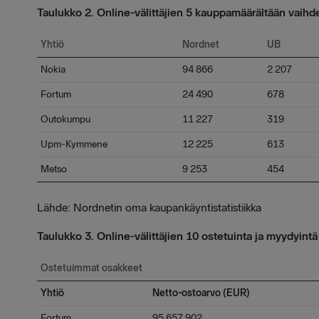
Taulukko 2. Online-välittäjien 5 kauppamäärältään vaih
Yhtiö
Nordnet
UB
Nokia
94 866
2 207
Fortum
24 490
678
Outokumpu
11 227
319
Upm-Kymmene
12 225
613
Metso
9 253
454
Lähde: Nordnetin oma kaupankäyntistatistiikka
Taulukko 3. Online-välittäjien 10 ostetuinta ja myydyin
Ostetuimmat osakkeet
Yhtiö
Netto-ostoarvo (EUR)
Fortum
95 657 902