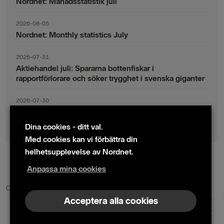
Nordnet: Månadsstatistik juli
2026-08-05
Nordnet: Monthly statistics July
2026-07-31
Aktiehandel juli: Spararna bottenfiskar i
rapportförlorare och söker trygghet i svenska giganter
2026-07-30
Fondsparande juli: Vinsthemtagningar i teknik – men
indexsparandet ligger fast
Dina cookies - ditt val.
Med cookies kan vi förbättra din
helhetsupplevelse av Nordnet.
Anpassa mina cookies
© 2024 Nordnet AB (publ)
Cookie policy
|
Kontakta oss
|
Presskontakter
Acceptera alla cookies
Nordnet AB (publ) | Box 300 99 | 104 25 Stockholm | Reg. nr. 559073-6681
+46 10 583 30 00 |
info@nordnet.se