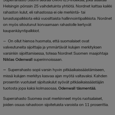
Helsingin pörssin 25 vaihdetuinta yhtiötä. Nordnet kattaa kaikki
rahaston kulut, eli rahastossa ei ole merkintä- tai
lunastuspalkkiota eikä vuosittaista hallinnointipalkkiota. Nordnet
on myös sitoutunut korvaamaan rahastolle kertyvät
kaupankäyntipalkkiot.
– On ollut hienoa huomata, että suomalaiset ovat
valveutuneita sijoittajia ja ymmärtävät kulujen merkityksen
varsinkin sijoittamisessa, toteaa Nordnet Suomen maajohtaja
Niklas Odenwall
superinnoissaan.
–
Superrahasto sopii varsin hyvin pitkäaikaissäästämiseen,
missä kulujen merkitys kasvaa ajan myötä valtavaksi. Kahden
prosentin vuotuiset sijoituskulut syövät pitkäaikaissäästäjän
tuotosta jopa kaksi kolmasosaa,
Odenwall täsmentää.
Superrahasto Suomea ovat merkinneet myös ruotsalaiset,
joiden osuus rahastoon sijoitetuista varoista on 11 prosenttia.