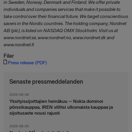
in Sweden, Norway, Denmark and Finland. We offer private
individuals and companies services that make it possible to
take control over their financial future. We target conscientious
savers in the Nordic countries. The holding company, Nordnet
AB (plc), is listed on NASDAQ OMX Stockholm. Visit us at
www.nordnet.se, www.nordnet.no, www.nordnet.dk and
www.nordnet.fi
Filer
Press release (PDF)
Senaste pressmeddelanden
2026-08-06
Yksityissijoittajien heinäkuu – Nokia dominoi
pörssikauppaa, IREN villitsi ulkomaista kauppaa ja
sijoitusaste nousi rajusti
2026-08-05