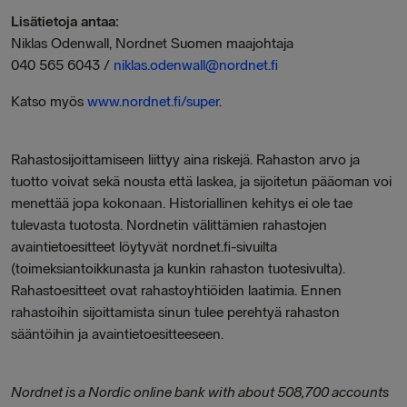
Lisätietoja antaa:
Niklas Odenwall, Nordnet Suomen maajohtaja
040 565 6043 /
niklas.odenwall@nordnet.fi
Katso myös
www.nordnet.fi/super
.
Rahastosijoittamiseen liittyy aina riskejä. Rahaston arvo ja
tuotto voivat sekä nousta että laskea, ja sijoitetun pääoman voi
menettää jopa kokonaan. Historiallinen kehitys ei ole tae
tulevasta tuotosta. Nordnetin välittämien rahastojen
avaintietoesitteet löytyvät nordnet.fi-sivuilta
(toimeksiantoikkunasta ja kunkin rahaston tuotesivulta).
Rahastoesitteet ovat rahastoyhtiöiden laatimia. Ennen
rahastoihin sijoittamista sinun tulee perehtyä rahaston
sääntöihin ja avaintietoesitteeseen.
Nordnet is a Nordic online bank with about 508,700 accounts