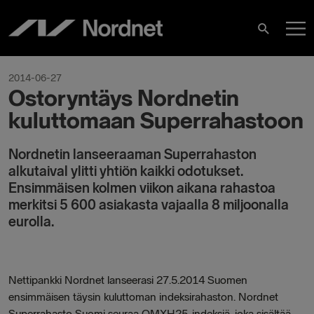
Hoppa
H
till
Sök
innehåll
2014-06-27
Ostoryntäys Nordnetin
kuluttomaan Superrahastoon
Nordnetin lanseeraaman Superrahaston
alkutaival ylitti yhtiön kaikki odotukset.
Ensimmäisen kolmen viikon aikana rahastoa
merkitsi 5 600 asiakasta vajaalla 8 miljoonalla
eurolla.
Nettipankki Nordnet lanseerasi 27.5.2014 Suomen
ensimmäisen täysin kuluttoman indeksirahaston. Nordnet
Superrahasto Suomi seuraa OMXH25-indeksiä, joka sisältää