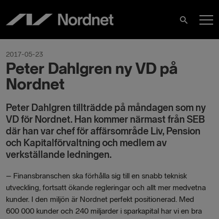
Hoppa
H
till
Sök
innehåll
2017-05-23
Peter Dahlgren ny VD på
Nordnet
Peter Dahlgren tillträdde på måndagen som ny
VD för Nordnet. Han kommer närmast från SEB
där han var chef för affärsområde Liv, Pension
och Kapitalförvaltning och medlem av
verkställande ledningen.
–
Finansbranschen ska förhålla sig till en snabb teknisk
utveckling, fortsatt ökande regleringar och allt mer medvetna
kunder. I den miljön är Nordnet perfekt positionerad. Med
600 000 kunder och 240 miljarder i sparkapital har vi en bra