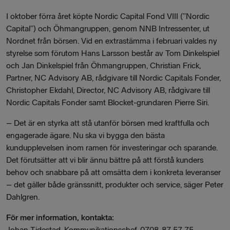
I oktober förra året köpte Nordic Capital Fond VIII (”Nordic
Capital”) och Öhmangruppen, genom NNB Intressenter, ut
Nordnet från börsen. Vid en extrastämma i februari valdes ny
styrelse som förutom Hans Larsson består av Tom Dinkelspiel
och Jan Dinkelspiel från Öhmangruppen, Christian Frick,
Partner, NC Advisory AB, rådgivare till Nordic Capitals Fonder,
Christopher Ekdahl, Director, NC Advisory AB, rådgivare till
Nordic Capitals Fonder samt Blocket-grundaren Pierre Siri.
–
Det är en styrka att stå utanför börsen med kraftfulla och
engagerade ägare. Nu ska vi bygga den bästa
kundupplevelsen inom ramen för investeringar och sparande.
Det förutsätter att vi blir ännu bättre på att förstå kunders
behov och snabbare på att omsätta dem i konkreta leveranser
– det gäller både gränssnitt, produkter och service, säger Peter
Dahlgren.
För mer information, kontakta:
Johan Tidestad, Kommunikationschef, 0708-87 57 75