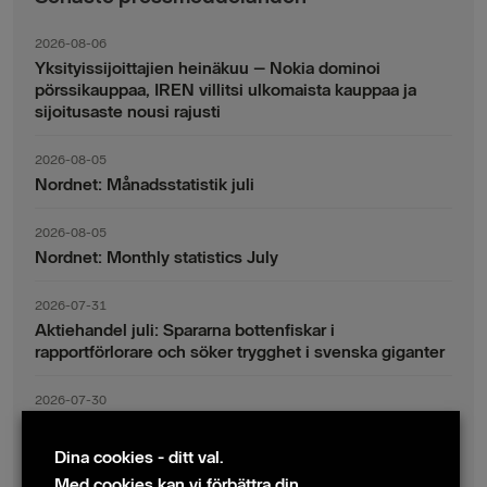
2026-08-06
Yksityissijoittajien heinäkuu – Nokia dominoi
pörssikauppaa, IREN villitsi ulkomaista kauppaa ja
sijoitusaste nousi rajusti
2026-08-05
Nordnet: Månadsstatistik juli
2026-08-05
Nordnet: Monthly statistics July
2026-07-31
Aktiehandel juli: Spararna bottenfiskar i
rapportförlorare och söker trygghet i svenska giganter
2026-07-30
Fondsparande juli: Vinsthemtagningar i teknik – men
indexsparandet ligger fast
Dina cookies - ditt val.
Med cookies kan vi förbättra din